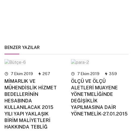
BENZER YAZILAR
7 Ekim 2019
267
7 Ekim 2019
359
MİMARLIK VE
ÖLÇÜ VE ÖLÇÜ
MÜHENDİSLİK HİZMET
ALETLERİ MUAYENE
BEDELLERİNİN
YÖNETMELİĞİNDE
HESABINDA
DEĞİŞİKLİK
KULLANILACAK 2015
YAPILMASINA DAİR
YILI YAPI YAKLAŞIK
YÖNETMELİK-27.01.2015
BİRİM MALİYETLERİ
HAKKINDA TEBLİĞ