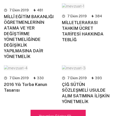
7 Ekim 2019
481
7 Ekim 2019
384
MİLLÎ EĞİTİM BAKANLIĞI
ÖĞRETMENLERİNİN
MİLLETLERARASI
ATAMA VE YER
TAHKİM ÜCRET
DEĞİŞTİRME
TARİFESİ HAKKINDA
YÖNETMELİĞİNDE
TEBLİĞ
DEĞİŞİKLİK
YAPILMASINA DAİR
YÖNETMELİK
7 Ekim 2019
330
7 Ekim 2019
393
2016 Yılı Torba Kanun
ÇİĞ SÜTÜN
Tasarısı
SÖZLEŞMELİ USULDE
ALIM SATIMINA İLİŞKİN
YÖNETMELİK
Yorumları Göster (0)