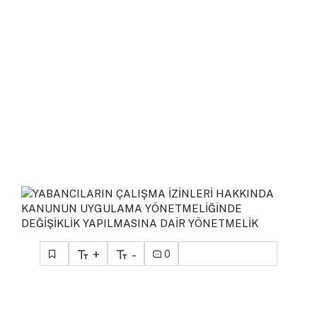
+
-
0