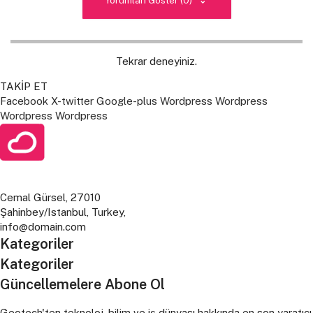
Tekrar deneyiniz.
TAKİP ET
Facebook
X-twitter
Google-plus
Wordpress
Wordpress
Wordpress
Wordpress
Cemal Gürsel, 27010
Şahinbey/Istanbul, Turkey,
info@domain.com
Kategoriler
Kategoriler
Güncellemelere Abone Ol
Geotech'ten teknoloj, bilim ve iş dünyası hakkında en son yaratıcı