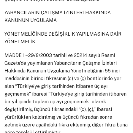
YABANCILARIN ÇALIŞMA İZİNLERİ HAKKINDA
KANUNUN UYGULAMA
YÖNETMELİĞİNDE DEĞİŞİKLİK YAPILMASINA DAİR
YÖNETMELİK
MADDE 1 – 29/8/2003 tarihli ve 25214 sayılı Resmî
Gazete’de yayımlanan Yabancıların Çalışma İzinleri
Hakkında Kanunun Uygulama Yönetmeliğinin 55 inci
maddesinin birinci fıkrasının (c) ve (ç) bentlerinde yer
alan “Türkiye’ye giriş tarihinden itibaren üç ayı
geçmemek” ibaresi “Türkiye’ye giriş tarihinden itibaren
bir yıl içinde toplam üç ayı geçmemek” olarak
değiştirilmiş, üçüncü fıkrasındaki “(c), (ç),” ibaresi
yürürlükten kaldırılmış ve üçüncü fıkradan sonra
gelmek üzere aşağıdaki fıkra eklenmiş, diğer fıkra buna
göre teselsül ettirilmiştir.