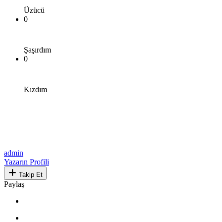
Üzücü
0
Şaşırdım
0
Kızdım
admin
Yazarın Profili
Takip Et
Paylaş