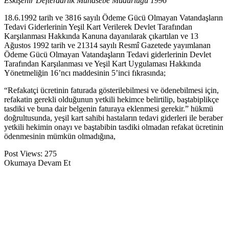
Eskişehir Defterdarlık Muhasebe Müdürlüğü 1996
18.6.1992 tarih ve 3816 sayılı Ödeme Gücü Olmayan Vatandaşların
Tedavi Giderlerinin Yeşil Kart Verilerek Devlet Tarafından
Karşılanması Hakkında Kanuna dayanılarak çıkartılan ve 13
Ağustos 1992 tarih ve 21314 sayılı Resmî Gazetede yayımlanan
Ödeme Gücü Olmayan Vatandaşların Tedavi giderlerinin Devlet
Tarafından Karşılanması ve Yeşil Kart Uygulaması Hakkında
Yönetmeliğin 16’ncı maddesinin 5’inci fıkrasında;
“Refakatçi ücretinin faturada gösterilebilmesi ve ödenebilmesi için,
refakatin gerekli olduğunun yetkili hekimce belirtilip, baştabiplikçe
tasdiki ve buna dair belgenin faturaya eklenmesi gerekir.” hükmü
doğrultusunda, yeşil kart sahibi hastaların tedavi giderleri ile beraber
yetkili hekimin onayı ve baştabibin tasdiki olmadan refakat ücretinin
ödenmesinin mümkün olmadığına,
Post Views:
275
Okumaya Devam Et