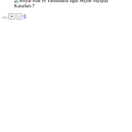
0
+
-