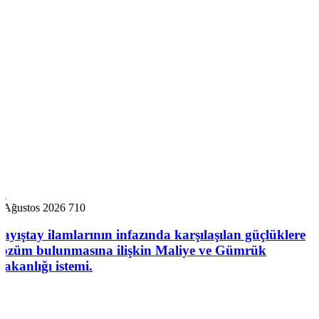
6 Ağustos 2026
710
Sayıştay ilamlarının infazında karşılaşılan güçlüklere
çözüm bulunmasına ilişkin Maliye ve Gümrük
Bakanlığı istemi.