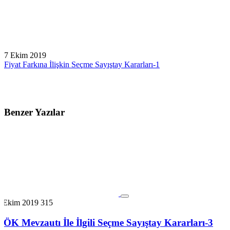
7 Ekim 2019
Fiyat Farkına İlişkin Seçme Sayıştay Kararları-1
Benzer Yazılar
7 Ekim 2019
315
YÖK Mevzautı İle İlgili Seçme Sayıştay Kararları-3