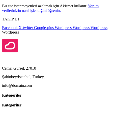
Bu site istenmeyenleri azaltmak için Akismet kullanır.
Yorum
verilerinizin nasıl işlendiğini öğrenin.
TAKİP ET
Facebook
X-twitter
Google-plus
Wordpress
Wordpress
Wordpress
Wordpress
Cemal Gürsel, 27010
Şahinbey/Istanbul, Turkey,
info@domain.com
Kategoriler
Kategoriler