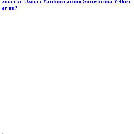
Uzman ve Uzman Yardımcılarının Soruşturma Yetkisi
Var mı?