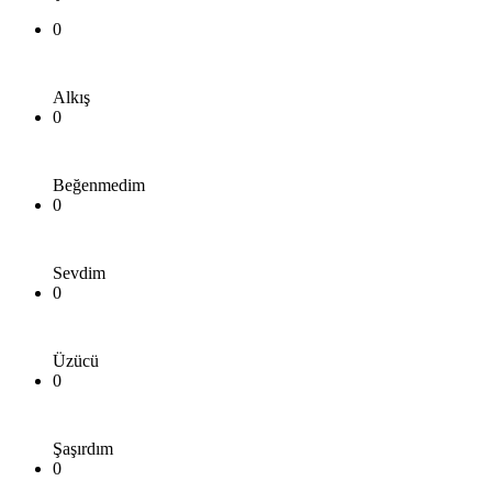
0
Alkış
0
Beğenmedim
0
Sevdim
0
Üzücü
0
Şaşırdım
0