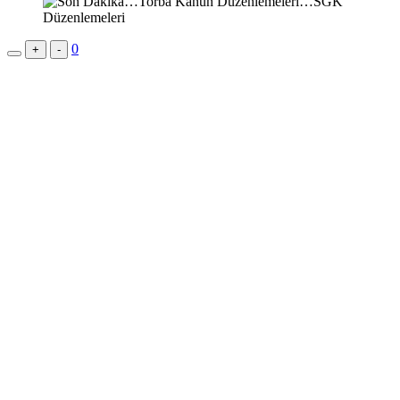
0
+
-