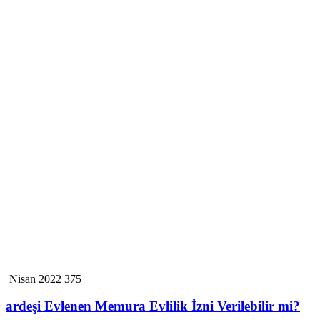
17 Nisan 2022
375
Kardeşi Evlenen Memura Evlilik İzni Verilebilir mi?