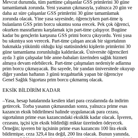
Mevcut durumda, tüm parttime çalışanlar GSS primlerini 30 güne
tamamlamak zorunda. Yeni yasanın çıkmasıyla, yalnızca 20 gün ve
daha az süre çalışanlar GSS primlerini 30 güne tamamlamak
zorunda olacak. Yine yasa sayesinde, öğrenciyken part-time iş
bulanların GSS prim borcu sıkıntısı sona erecek. Pek çok öğrenci,
okurken masraflarını karşılamak için part-time çalışıyor. Bugüne
kadar bu gençlerin karşısına GSS primi borcu çıkıyordu. Yeni yasa
bu sıkıntıya son verecek. Part-time çalışan ancak bir sigortalının
bakmakla yükümlü olduğu kişi statüsündeki kişilerin primlerini 30
güne tamamlama zorunluluğu kaldırılacak. Üniversite öğrencileri
ayda 3 gün çalışsalar bile anne-babaları üzerinden sağlık hizmeti
almaya devam edebilecek. Part-time çalışmaları nedeniyle adlarına
prim borcu çıkmayacak. Bu sayede, bir yandan üniversitede okuyup
diğer yandan haftanın 3 günü tezgahtarlık yapan bir öğrenciye
Genel Sağlık Sigortası prim borcu çıkmamış olacak.
EKSİK BİLDİRİM KADAR
–Yasa, hesap hatalarında kesilen idari para cezalarında da indirim
getirecek. Torba yasanın çıkmasından sonra, yalnızca prime esas
kazancın eksik bildirilmesi halinde uygulanacak para cezası,
sigortalının prime esas kazancındaki eksiklik kadar olacak. İşveren,
cezasını, işçisi için eksik bildirdiği miktar üzerinden ödeyecek.
Örneğin; işveren bir işçisinin prime esas kazancını 100 lira eksik
bildirmişse, ceza 329,4 lira değil, 200 lira olacak. Bunun yanında,