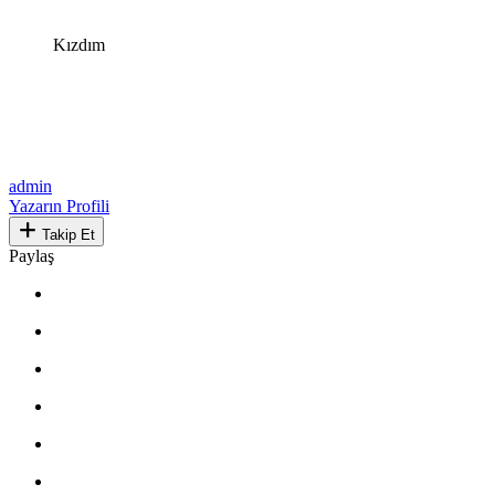
Kızdım
admin
Yazarın Profili
Takip Et
Paylaş