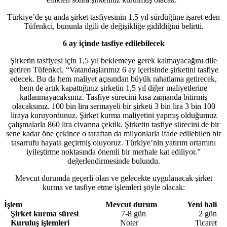
Türkiye’de şu anda şirket tasfiyesinin 1,5 yıl sürdüğüne işaret eden
Tüfenkci, bununla ilgili de değişikliğe gidildiğini belirtti.
6 ay içinde tasfiye edilebilecek
Şirketin tasfiyesi için 1,5 yıl beklemeye gerek kalmayacağını dile
getiren Tüfenkci, “Vatandaşlarımız 6 ay içerisinde şirketini tasfiye
edecek. Bu da hem maliyet açısından büyük rahatlama getirecek,
hem de artık kapattığınız şirketin 1,5 yıl diğer maliyetlerine
katlanmayacaksınız. Tasfiye sürecini kısa zamanda bitirmiş
olacaksınız. 100 bin lira sermayeli bir şirketi 3 bin lira 3 bin 100
liraya kuruyordunuz. Şirket kurma maliyetini yapmış olduğumuz
çalışmalarla 860 lira civarına çektik. Şirketin tasfiye sürecini de bir
sene kadar öne çekince o taraftan da milyonlarla ifade edilebilen bir
tasarrufu hayata geçirmiş oluyoruz. Türkiye’nin yatırım ortamını
iyileştirme noktasında önemli bir merhale kat ediliyor.”
değerlendirmesinde bulundu.
Mevcut durumda geçerli olan ve gelecekte uygulanacak şirket
kurma ve tasfiye etme işlemleri şöyle olacak:
İşlem Mevcut durum Yeni hali
Şirket kurma süresi
7-8 gün 2 gün
Kuruluş işlemleri
Noter Ticaret