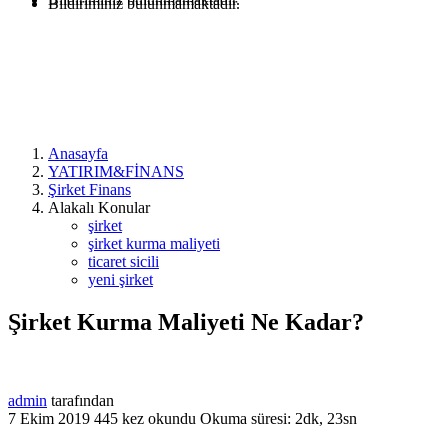
Bildiriminiz bulunmamaktadır.
Anasayfa
YATIRIM&FİNANS
Şirket Finans
Alakalı Konular
şirket
şirket kurma maliyeti
ticaret sicili
yeni şirket
Şirket Kurma Maliyeti Ne Kadar?
admin
tarafından
7 Ekim 2019
445 kez okundu
Okuma süresi: 2dk, 23sn