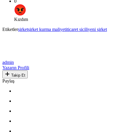
0
Kızdım
Etiketler
şirket
şirket kurma maliyeti
ticaret sicili
yeni şirket
admin
Yazarın Profili
Takip Et
Paylaş