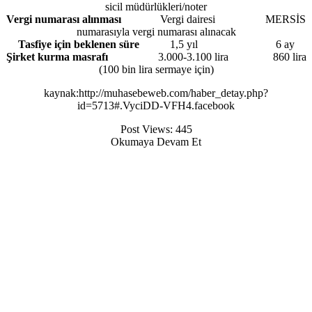
sicil müdürlükleri/noter
Vergi numarası alınması
Vergi dairesi MERSİS
numarasıyla vergi numarası alınacak
Tasfiye için beklenen süre
1,5 yıl 6 ay
Şirket kurma masrafı
3.000-3.100 lira 860 lira
(100 bin lira sermaye için)
kaynak:http://muhasebeweb.com/haber_detay.php?
id=5713#.VyciDD-VFH4.facebook
Post Views:
445
Okumaya Devam Et