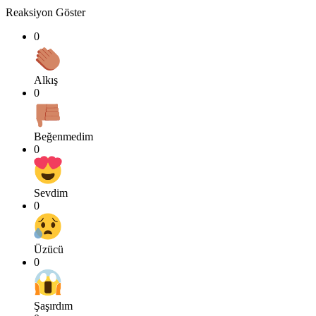
Reaksiyon Göster
0
Alkış
0
Beğenmedim
0
Sevdim
0
Üzücü
0
Şaşırdım