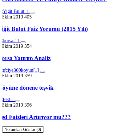
7 Ekim 2019
405
Yiğit Bulut Faiz Yorumu (2015 Yılı)
7 Ekim 2019
354
Borsa Yatırım Analiz
7 Ekim 2019
359
Köyüne dönene teşvik
7 Ekim 2019
396
Fed Faizleri Artırıyor mu???
Yorumları Göster (0)