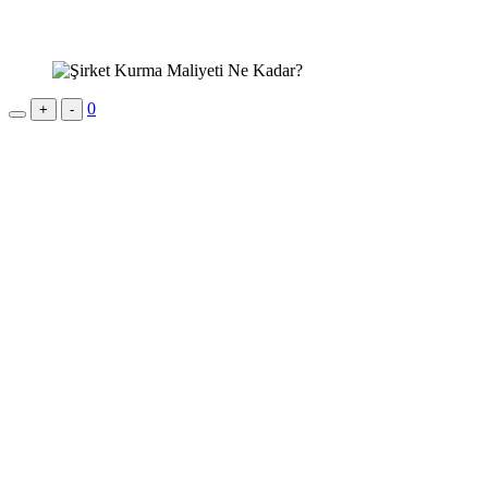
0
+
-