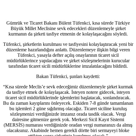
Gümrük ve Ticaret Bakanı Bülent Tüfenkci, kısa sürede Türkiye
Büyük Millet Meclisine sevk edecekleri düzenlemeyle şirket
kurmanın da şirketi tasfiye etmenin de kolaylaşacağını söyledi.
Tüfenkci, şirketlerin kurulması ve tasfiyesini kolaylaştıracak yeni bir
düzenleme hazırlandığını anlattı. Düzenlemeye ilişkin bilgi veren
Tüfenkci, yasayla defter açılış onaylarının ticaret sicil
müdürlüklerince yapılacağını ve şirket sözleşmelerinin kurucular
tarafından ticaret sicili müdürlüklerine imzalatılacağını bildirdi.
Bakan Tüfenkci, şunları kaydetti:
“Kısa sürede Meclis’e sevk edeceğimiz düzenlemeyle şirket kurmak
da tasfiye etmek de kolaylaşacak. İsteyen notere gidecek, isteyen
ticaret sicil müdürlüklerinde işlemlerini başlatacak, sonlandıracak.
Bu da zaman kayıplarını önleyecek. Eskiden 7-8 günde tamamlanan
bu işlemleri 2 güne sığdırmış olacağız. Ticaret siciline kuruluş
sözleşmenizi verdiğinizde imzanız orada tasdik olacak. Vergi
dairesine gitmenize gerek yok. Merkezi Sicil Kayıt Sistemi
(MERSİS) numarası verdiğinizde oradan vergi numaranızı da almış
olacaksınız. Akabinde hemen gerekli dörtte biri sermayeyi bloke
ettikten sonra şirketiniz kurulmuş olacak.”