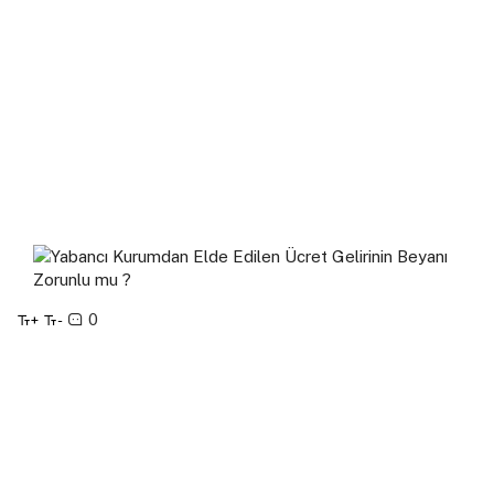
0
+
-