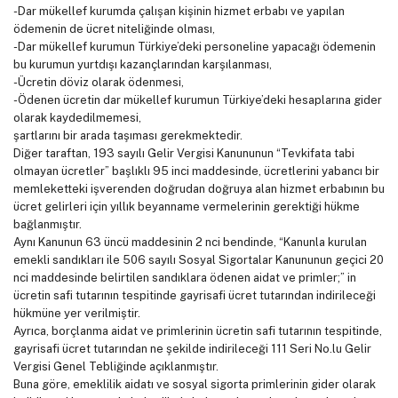
-Dar mükellef kurumda çalışan kişinin hizmet erbabı ve yapılan
ödemenin de ücret niteliğinde olması,
-Dar mükellef kurumun Türkiye’deki personeline yapacağı ödemenin
bu kurumun yurtdışı kazançlarından karşılanması,
-Ücretin döviz olarak ödenmesi,
-Ödenen ücretin dar mükellef kurumun Türkiye’deki hesaplarına gider
olarak kaydedilmemesi,
şartlarını bir arada taşıması gerekmektedir.
Diğer taraftan, 193 sayılı Gelir Vergisi Kanununun “Tevkifata tabi
olmayan ücretler” başlıklı 95 inci maddesinde, ücretlerini yabancı bir
memleketteki işverenden doğrudan doğruya alan hizmet erbabının bu
ücret gelirleri için yıllık beyanname vermelerinin gerektiği hükme
bağlanmıştır.
Aynı Kanunun 63 üncü maddesinin 2 nci bendinde, “Kanunla kurulan
emekli sandıkları ile 506 sayılı Sosyal Sigortalar Kanununun geçici 20
nci maddesinde belirtilen sandıklara ödenen aidat ve primler;” in
ücretin safi tutarının tespitinde gayrisafi ücret tutarından indirileceği
hükmüne yer verilmiştir.
Ayrıca, borçlanma aidat ve primlerinin ücretin safi tutarının tespitinde,
gayrisafi ücret tutarından ne şekilde indirileceği 111 Seri No.lu Gelir
Vergisi Genel Tebliğinde açıklanmıştır.
Buna göre, emeklilik aidatı ve sosyal sigorta primlerinin gider olarak