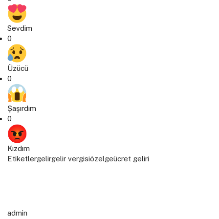
Sevdim
0
Üzücü
0
Şaşırdım
0
Kızdım
Etiketler
gelir
gelir vergisi
özelge
ücret geliri
admin