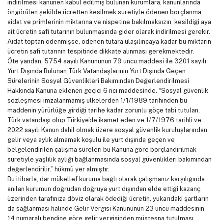
indirilmesi kanunen kabul edilmiş bulunan kurumlara, kanunlarında
öngörülen şekilde ücretten kesilmek suretiyle ödenen borçlanma
aidat ve primlerinin miktarına ve nispetine bakılmaksızın, kesildiği aya
ait ücretin safi tutarının bulunmasında gider olarak indirilmesi gerekir.
Aidat toptan ödenmişse, ödenen tutara ulaşılıncaya kadar bu miktarın
ücretin safi tutarının tespitinde dikkate alınması gerekmektedir.
Öte yandan, 5754 sayılı Kanununun 79 uncu maddesi ile 3201 sayılı
Yurt Dışında Bulunan Türk Vatandaşlarının Yurt Dışında Geçen
Sürelerinin Sosyal Güvenlikleri Bakımından Değerlendirilmesi
Hakkında Kanuna eklenen geçici 6 ncı maddesinde. “Sosyal güvenlik
sözleşmesi imzalanmamış ülkelerden 1/1/1989 tarihinden bu
maddenin yürürlüğe girdiği tarihe kadar zorunlu göçe tabi tutulan,
Türk vatandaşı olup Türkiye’de ikamet eden ve 1/7/1976 tarihli ve
2022 sayılı Kanun dahil olmak üzere sosyal güvenlik kuruluşlarından
gelir veya aylık almamak koşulu ile yurt dışında geçen ve
belgelendirilen çalışma süreleri bu Kanuna göre borçlandırılmak
suretiyle yaşlılık aylığı bağlanmasında sosyal güvenlikleri bakımından
değerlendirilir.” hükmü yer almıştır.
Bu itibarla, dar mükellef kuruma bağlı olarak çalışmanız karşılığında
anılan kurumun doğrudan doğruya yurt dışından elde ettiği kazanç
üzerinden tarafınıza döviz olarak ödediği ücretin, yukarıdaki şartların
da sağlanması halinde Gelir Vergisi Kanununun 23 üncü maddesinin
14 numaralı bendine göre gelir vergisinden müstesna tutulması