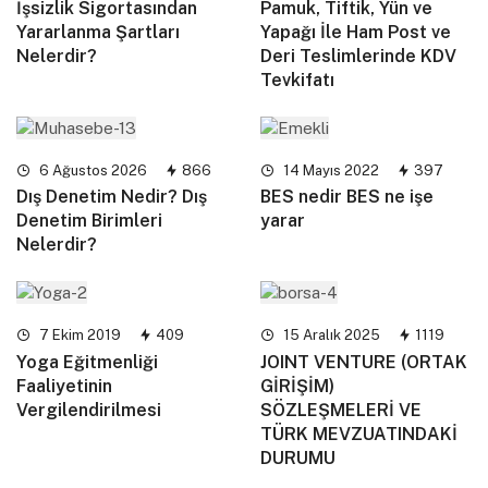
İşsizlik Sigortasından
Pamuk, Tiftik, Yün ve
Yararlanma Şartları
Yapağı İle Ham Post ve
Nelerdir?
Deri Teslimlerinde KDV
Tevkifatı
6 Ağustos 2026
866
14 Mayıs 2022
397
Dış Denetim Nedir? Dış
BES nedir BES ne işe
Denetim Birimleri
yarar
Nelerdir?
7 Ekim 2019
409
15 Aralık 2025
1119
Yoga Eğitmenliği
JOINT VENTURE (ORTAK
Faaliyetinin
GİRİŞİM)
Vergilendirilmesi
SÖZLEŞMELERİ VE
TÜRK MEVZUATINDAKİ
DURUMU