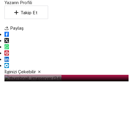
Yazarın Profili
Takip Et
Paylaş
İlginizi Çekebilir
1 Mayıs 2022
Hissesini Devreden Özel Ortağın İş Deneyim
Belgesinin Kullanılamayacağı…(KİK)