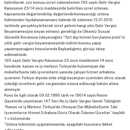
belirtilerek, söz konusu ücret ödemelerinin 193 sayılı Gelir Vergisi
Kanununun 23/14 üncü maddesinde belirtilen ücret istisnası
kapsamında değerlendirilip değerlendirilemeyeceği, istisna
hükmünden faydalanamamanız halinde ilk ödemesi 15.01.2016
tarihinde gerçekleştirilecek ücret gelirini hangi yılın Gelir Vergisi
Beyannamesiyle beyan etmeniz gerektiği ile Ülkemiz Sosyal
Güvenlik Kurumuna ödeyeceğiniz “Yurt dışı hizmet borçlanma primi”ni
yıllık gelir vergisi beyannamesinde indirim konusu yapıp
yapamayacağınız hususlarında Başkanlığımız görüşü talep
edilmektedir.
193 sayılı Gelir Vergisi Kanununun 23 üncü maddesinin 14 üncü
bendinde, kanuni ve iş merkezi Türkiye’de bulunmayan dar
mükellefiyete tabi işverenlerin yanında çalışan hizmet erbabına,
işverenin Türkiye dışında elde ettiği kazançları üzerinden döviz olarak
ödediği ücretlerin gelir vergisinden istisna edileceği hüküm altına
alınmıştır.
Konu ile ilgili olarak 09.02.1986 tarih ve 19014 sayılı Resmi
Gazete’de yayımlanan 147 Seri No.lu Gelir Vergisi Genel Tebliğinin
“Kanuni ve İş Merkezi Türkiye’de Olmayan Dar Mükellefiyete Tabi
İşverenlerce Hizmet Erbabına Döviz Olarak Ödenen Ücretler” başlıklı
1-c bölümünde;
“İstisna hükmünün uygulanmasında, aşağıdaki hususlara dikkat