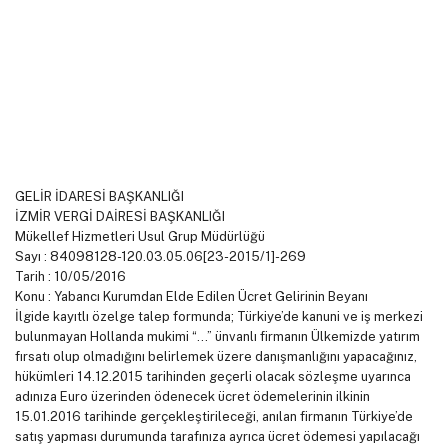
GELİR İDARESİ BAŞKANLIĞI
İZMİR VERGİ DAİRESİ BAŞKANLIĞI
Mükellef Hizmetleri Usul Grup Müdürlüğü
Sayı : 84098128-120.03.05.06[23-2015/1]-269
Tarih : 10/05/2016
Konu : Yabancı Kurumdan Elde Edilen Ücret Gelirinin Beyanı
İlgide kayıtlı özelge talep formunda; Türkiye’de kanuni ve iş merkezi
bulunmayan Hollanda mukimi “…” ünvanlı firmanın Ülkemizde yatırım
fırsatı olup olmadığını belirlemek üzere danışmanlığını yapacağınız,
hükümleri 14.12.2015 tarihinden geçerli olacak sözleşme uyarınca
adınıza Euro üzerinden ödenecek ücret ödemelerinin ilkinin
15.01.2016 tarihinde gerçekleştirileceği, anılan firmanın Türkiye’de
satış yapması durumunda tarafınıza ayrıca ücret ödemesi yapılacağı