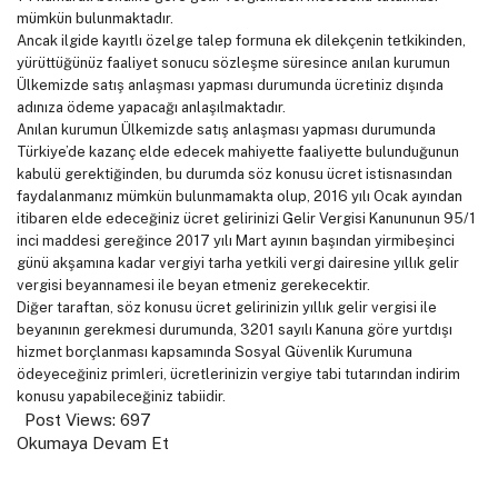
mümkün bulunmaktadır.
Ancak ilgide kayıtlı özelge talep formuna ek dilekçenin tetkikinden,
yürüttüğünüz faaliyet sonucu sözleşme süresince anılan kurumun
Ülkemizde satış anlaşması yapması durumunda ücretiniz dışında
adınıza ödeme yapacağı anlaşılmaktadır.
Anılan kurumun Ülkemizde satış anlaşması yapması durumunda
Türkiye’de kazanç elde edecek mahiyette faaliyette bulunduğunun
kabulü gerektiğinden, bu durumda söz konusu ücret istisnasından
faydalanmanız mümkün bulunmamakta olup, 2016 yılı Ocak ayından
itibaren elde edeceğiniz ücret gelirinizi Gelir Vergisi Kanununun 95/1
inci maddesi gereğince 2017 yılı Mart ayının başından yirmibeşinci
günü akşamına kadar vergiyi tarha yetkili vergi dairesine yıllık gelir
vergisi beyannamesi ile beyan etmeniz gerekecektir.
Diğer taraftan, söz konusu ücret gelirinizin yıllık gelir vergisi ile
beyanının gerekmesi durumunda, 3201 sayılı Kanuna göre yurtdışı
hizmet borçlanması kapsamında Sosyal Güvenlik Kurumuna
ödeyeceğiniz primleri, ücretlerinizin vergiye tabi tutarından indirim
konusu yapabileceğiniz tabiidir.
Post Views:
697
Okumaya Devam Et