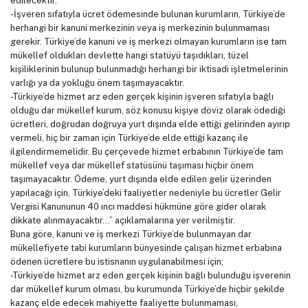
edilecektir.
-İşveren sıfatıyla ücret ödemesinde bulunan kurumların, Türkiye’de
herhangi bir kanuni merkezinin veya iş merkezinin bulunmaması
gerekir. Türkiye’de kanuni ve iş merkezi olmayan kurumların ise tam
mükellef oldukları devlette hangi statüyü taşıdıkları, tüzel
kişiliklerinin bulunup bulunmadığı herhangi bir iktisadi işletmelerinin
varlığı ya da yokluğu önem taşımayacaktır.
-Türkiye’de hizmet arz eden gerçek kişinin işveren sıfatıyla bağlı
olduğu dar mükellef kurum, söz konusu kişiye döviz olarak ödediği
ücretleri, doğrudan doğruya yurt dışında elde ettiği gelirinden ayırıp
vermeli, hiç bir zaman için Türkiye’de elde ettiği kazanç ile
ilgilendirmemelidir. Bu çerçevede hizmet erbabının Türkiye’de tam
mükellef veya dar mükellef statüsünü taşıması hiçbir önem
taşımayacaktır. Ödeme, yurt dışında elde edilen gelir üzerinden
yapılacağı için, Türkiye’deki faaliyetler nedeniyle bu ücretler Gelir
Vergisi Kanununun 40 ıncı maddesi hükmüne göre gider olarak
dikkate alınmayacaktır…” açıklamalarına yer verilmiştir.
Buna göre, kanuni ve iş merkezi Türkiye’de bulunmayan dar
mükellefiyete tabi kurumların bünyesinde çalışan hizmet erbabına
ödenen ücretlere bu istisnanın uygulanabilmesi için;
-Türkiye’de hizmet arz eden gerçek kişinin bağlı bulunduğu işverenin
dar mükellef kurum olması, bu kurumunda Türkiye’de hiçbir şekilde
kazanç elde edecek mahiyette faaliyette bulunmaması,