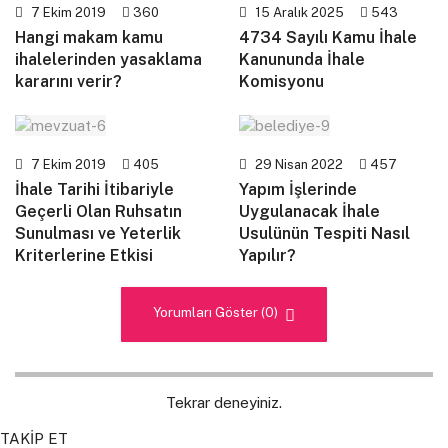
7 Ekim 2019
360
15 Aralık 2025
543
Hangi makam kamu
4734 Sayılı Kamu İhale
ihalelerinden yasaklama
Kanununda İhale
kararını verir?
Komisyonu
7 Ekim 2019
405
29 Nisan 2022
457
İhale Tarihi İtibariyle
Yapım İşlerinde
Geçerli Olan Ruhsatın
Uygulanacak İhale
Sunulması ve Yeterlik
Usulünün Tespiti Nasıl
Kriterlerine Etkisi
Yapılır?
Yorumları Göster (0)
Tekrar deneyiniz.
TAKİP ET