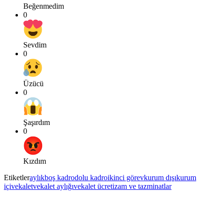
Beğenmedim
0
Sevdim
0
Üzücü
0
Şaşırdım
0
Kızdım
Etiketler
aylık
boş kadro
dolu kadro
ikinci görev
kurum dışı
kurum
içi
vekalet
vekalet aylığı
vekalet ücreti
zam ve tazminatlar