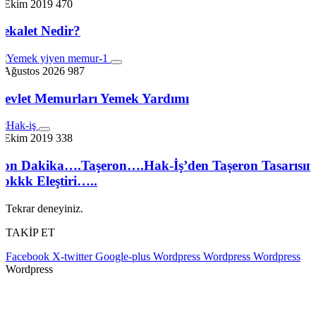
7 Ekim 2019
470
Vekalet Nedir?
4 Ağustos 2026
987
Devlet Memurları Yemek Yardımı
7 Ekim 2019
338
Son Dakika….Taşeron….Hak-İş’den Taşeron Tasarısın
Şokkk Eleştiri…..
Tekrar deneyiniz.
TAKİP ET
Facebook
X-twitter
Google-plus
Wordpress
Wordpress
Wordpress
Wordpress