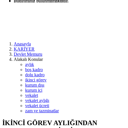
Bildiriminiz bulunmamaktadır.
Anasayfa
KARİYER
Devlet Memuru
Alakalı Konular
aylık
boş kadro
dolu kadro
ikinci görev
kurum dışı
kurum içi
vekalet
vekalet aylığı
vekalet ücreti
zam ve tazminatlar
İKİNCİ GÖREV AYLIĞINDAN