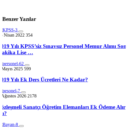
Benzer Yazılar
26 Nisan 2022
354
2019 Yılı KPSS’siz Sınavsız Personel Memur Alımı Son
Dakika Lise …
3 Mayıs 2025
599
2019 Yılı Ek Ders Ücretleri Ne Kadar?
6 Ağustos 2026
2178
Sözleşmeli Sanatçı Öğretim Elemanları Ek Ödeme Alır
mı?