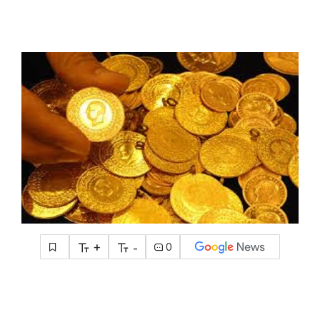
+
-
0