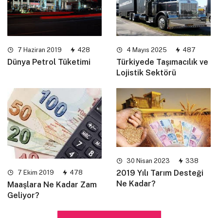
7 Haziran 2019
428
4 Mayıs 2025
487
Dünya Petrol Tüketimi
Türkiyede Taşımacılık ve
Lojistik Sektörü
30 Nisan 2023
338
2019 Yılı Tarım Desteği
7 Ekim 2019
478
Ne Kadar?
Maaşlara Ne Kadar Zam
Geliyor?