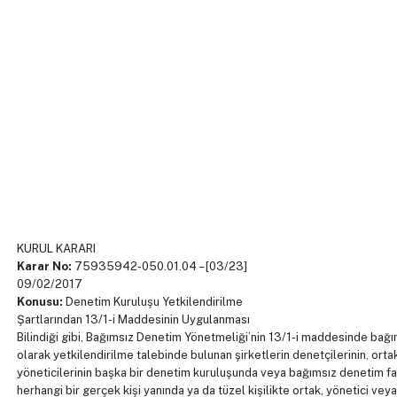
KURUL KARARI
Karar No:
75935942-050.01.04 – [03/2
09/02/2017
Konusu:
Denetim Kuruluşu Yetkilendirilme
Şartlarından 13/1-i Maddesinin Uygulanması
Bilindiği gibi, Bağımsız Denetim Yönetmeliği’nin 13/1-i maddesinde bağ
olarak yetkilendirilme talebinde bulunan şirketlerin denetçilerinin, ortakl
yöneticilerinin başka bir denetim kuruluşunda veya bağımsız denetim fa
herhangi bir gerçek kişi yanında ya da tüzel kişilikte ortak, yönetici ve