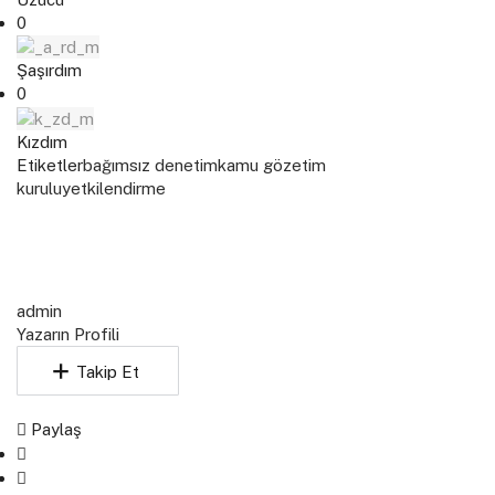
0
Şaşırdım
0
Kızdım
Etiketler
bağımsız denetim
kamu gözetim
kurulu
yetkilendirme
admin
Yazarın Profili
Takip Et
Paylaş