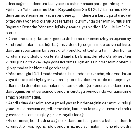
adına bağımsız denetim faaliyetinde bulunmaması şartı getirilmiştir.
Eğitim ve Yetkilendirme Daire Başkanlığının 25.01.2017 tarihli müzekke
denetim sözleşmeleri yapan bir denetçinin, denetim kuruluşu olarak yetk
ortak veya yönetici olarak gösterilmesi durumunda denetim kuruluşların
Bağımsız Denetim Yönetmeliği’nin yukarıda yer verilen 13/1-i hükmünün 
olarak;
• Denetime tabi şirketlerin genellikle hesap dönemini izleyen üçüncü a
kurul toplantılarını yaptığı, bağımsız denetçi seçiminin de bu genel kurul 
denetim raporlarının bir sonraki yıl genel kurul toplantı tarihinden hem
kuruluna sunulduğu dikkate alındığında, bağımsız denetçi olarak seçilen 
kuruluşuna ortak ve/veya yönetici olması için en az bir denetim dönemi
işi yapmadan beklemesi gerekeceği,
• Yönetmeliğin 13/1-i maddesindeki hükümden maksadın, bir denetim kur
veya denetçi sıfatıyla görev alan kişilerin bu dönem içinde sözleşme y
adlarına da denetim yapmalarını önlemek olduğu, kendi adına denetim 
denetçinin, bir yıl süresince denetim kuruluşu bünyesinde yer almasını 
amacın bulunmadığı,
• Kendi adına denetim sözleşmesi yapan bir denetçinin denetim kuruluşl
yöneticisi olmasının engellenmesinin, kurumsallaşmayı olumsuz olarak e
güvence sisteminin işleyişini de zayıflatacağı,
• Bu durumun, kendi adına bağımsız denetim faaliyetinde bulunan denetç
kurumsal bir yapı içerisinde denetim hizmeti sunmalarının önünde ciddi b