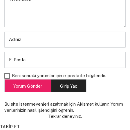
Adınız
E-Posta
Beni sonraki yorumlar için e-posta ile bilgilendir.
Yorum Gönder
Giriş Yap
Bu site istenmeyenleri azaltmak için Akismet kullanır.
Yorum
verilerinizin nasıl işlendiğini öğrenin.
Tekrar deneyiniz.
TAKİP ET