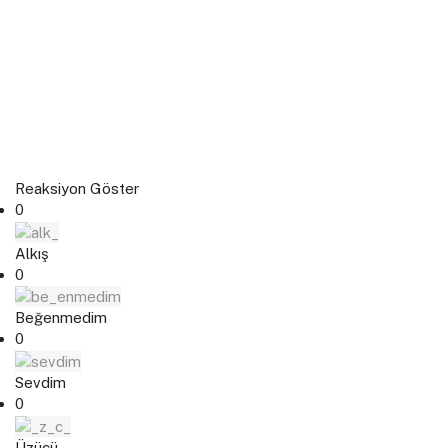
Reaksiyon Göster
0
Alkış
0
Beğenmedim
0
Sevdim
0
Üzücü