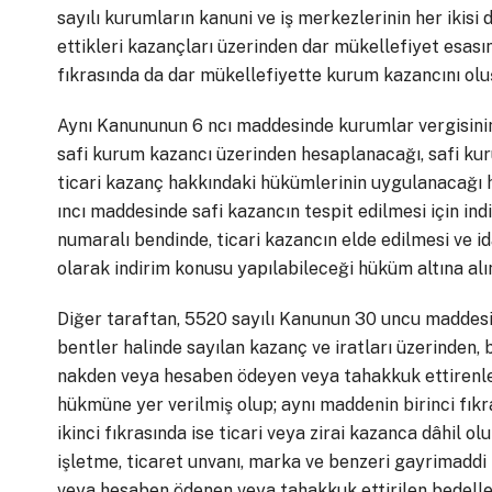
sayılı kurumların kanuni ve iş merkezlerinin her ikis
ettikleri kazançları üzerinden dar mükellefiyet esas
fıkrasında da dar mükellefiyette kurum kazancını oluş
Aynı Kanununun 6 ncı maddesinde kurumlar vergisinin 
safi kurum kazancı üzerinden hesaplanacağı, safi kur
ticari kazanç hakkındaki hükümlerinin uygulanacağı
ıncı maddesinde safi kazancın tespit edilmesi için indi
numaralı bendinde, ticari kazancın elde edilmesi ve id
olarak indirim konusu yapılabileceği hüküm altına alın
Diğer taraftan, 5520 sayılı Kanunun 30 uncu maddes
bentler halinde sayılan kazanç ve iratları üzerinden, 
nakden veya hesaben ödeyen veya tahakkuk ettirenler
hükmüne yer verilmiş olup; aynı maddenin birinci fık
ikinci fıkrasında ise ticari veya zirai kazanca dâhil ol
işletme, ticaret unvanı, marka ve benzeri gayrimaddi h
veya hesaben ödenen veya tahakkuk ettirilen bedeller