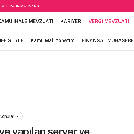
UATI
YATIRIM&FİNANS
etim
KAMU İHALE MEVZUATI
KARİYER
VERGİ MEVZUATI
IFE STYLE
Kamu Mali Yönetim
FİNANSAL MUHASEBE
 Konular
ye yapılan server ve