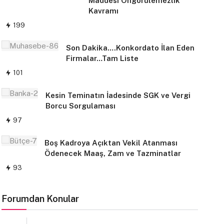
Maddesi Öngörülemezlik
Kavramı
199
Son Dakika….Konkordato İlan Eden
Firmalar…Tam Liste
101
Kesin Teminatın İadesinde SGK ve Vergi
Borcu Sorgulaması
97
Boş Kadroya Açıktan Vekil Atanması
Ödenecek Maaş, Zam ve Tazminatlar
93
Forumdan Konular