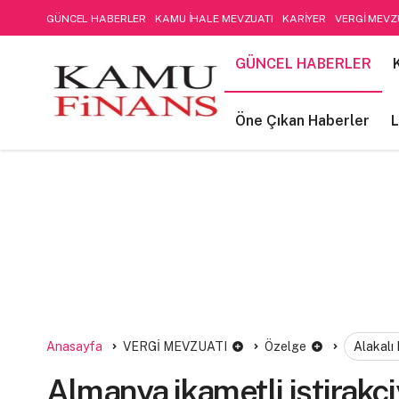
GÜNCEL HABERLER
KAMU İHALE MEVZUATI
KARİYER
VERGİ MEVZ
SOSYAL GÜVENLİK
Öne Çıkan Haberler
LIFE STYLE
Kamu Mali Yön
GÜNCEL HABERLER
FİNANSAL MUHASEBE-DENETİM
Öne Çıkan Haberler
L
Anasayfa
VERGİ MEVZUATI
Özelge
Alakalı
Almanya ikametli iştirakçi