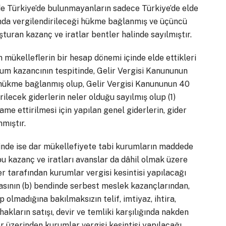
i de Türkiye’de bulunmayanların sadece Türkiye’de elde
ında vergilendirileceği hükme bağlanmış ve üçüncü
turan kazanç ve iratlar bentler halinde sayılmıştır.
mükelleflerin bir hesap dönemi içinde elde ettikleri
um kazancının tespitinde, Gelir Vergisi Kanununun
 hükme bağlanmış olup, Gelir Vergisi Kanununun 40
rilecek giderlerin neler olduğu sayılmış olup (1)
ame ettirilmesi için yapılan genel giderlerin, gider
mıştır.
inde ise dar mükellefiyete tabi kurumların maddede
bu kazanç ve iratları avanslar da dâhil olmak üzere
 tarafından kurumlar vergisi kesintisi yapılacağı
rasının (b) bendinde serbest meslek kazançlarından,
up olmadığına bakılmaksızın telif, imtiyaz, ihtira,
akların satışı, devir ve temliki karşılığında nakden
 üzerinden kurumlar vergisi kesintisi yapılacağı