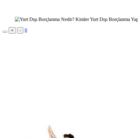
0
+
-