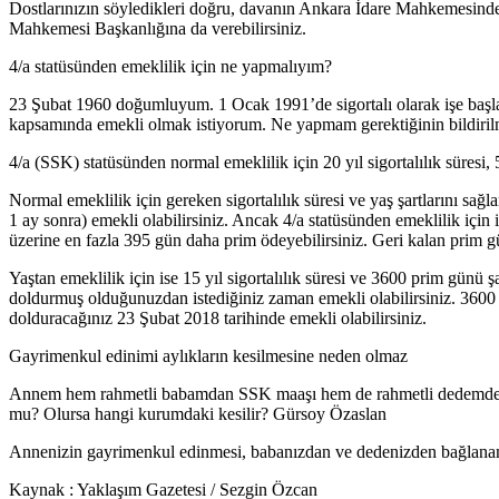
Dostlarınızın söyledikleri doğru, davanın Ankara İdare Mahkemesind
Mahkemesi Başkanlığına da verebilirsiniz.
4/a statüsünden emeklilik için ne yapmalıyım?
23 Şubat 1960 doğumluyum. 1 Ocak 1991’de sigortalı olarak işe baş
kapsamında emekli olmak istiyorum. Ne yapmam gerektiğinin bildiril
4/a (SSK) statüsünden normal emeklilik için 20 yıl sigortalılık süresi, 
Normal emeklilik için gereken sigortalılık süresi ve yaş şartlarını
1 ay sonra) emekli olabilirsiniz. Ancak 4/a statüsünden emeklilik içi
üzerine en fazla 395 gün daha prim ödeyebilirsiniz. Geri kalan prim
Yaştan emeklilik için ise 15 yıl sigortalılık süresi ve 3600 prim günü
doldurmuş olduğunuzdan istediğiniz zaman emekli olabilirsiniz. 3600
dolduracağınız 23 Şubat 2018 tarihinde emekli olabilirsiniz.
Gayrimenkul edinimi aylıkların kesilmesine neden olmaz
Annem hem rahmetli babamdan SSK maaşı hem de rahmetli dedemden Em
mu? Olursa hangi kurumdaki kesilir? Gürsoy Özaslan
Annenizin gayrimenkul edinmesi, babanızdan ve dedenizden bağlanan a
Kaynak : Yaklaşım Gazetesi / Sezgin Özcan