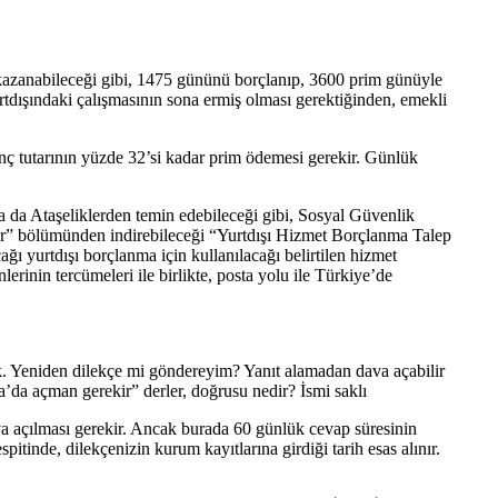
kazanabileceği gibi, 1475 gününü borçlanıp, 3600 prim günüyle
tdışındaki çalışmasının sona ermiş olması gerektiğinden, emekli
zanç tutarının yüzde 32’si kadar prim ödemesi gerekir. Günlük
 da Ataşeliklerden temin edebileceği gibi, Sosyal Güvenlik
er” bölümünden indirebileceği “Yurtdışı Hizmet Borçlanma Talep
ğı yurtdışı borçlanma için kullanılacağı belirtilen hizmet
nlerinin tercümeleri ile birlikte, posta yolu ile Türkiye’de
k. Yeniden dilekçe mi göndereyim? Yanıt alamadan dava açabilir
da açman gerekir” derler, doğrusu nedir? İsmi saklı
ava açılması gerekir. Ancak burada 60 günlük cevap süresinin
itinde, dilekçenizin kurum kayıtlarına girdiği tarih esas alınır.