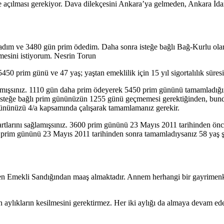
e açılması gerekiyor. Dava dilekçesini Ankara’ya gelmeden, Ankara İd
ladım ve 3480 gün prim ödedim. Daha sonra isteğe bağlı Bağ-Kurlu o
mesini istiyorum. Nesrin Torun
5450 prim günü ve 47 yaş; yaştan emeklilik için 15 yıl sigortalılık süres
 sağlamışsınız. 1110 gün daha prim ödeyerek 5450 prim gününü tamamlad
n isteğe bağlı prim gününüzün 1255 günü geçmemesi gerektiğinden, bunda
 gününüzü 4/a kapsamında çalışarak tamamlamanız gerekir.
 şartlarını sağlamışsınız. 3600 prim gününü 23 Mayıs 2011 tarihinden önc
 prim gününü 23 Mayıs 2011 tarihinden sonra tamamladıysanız 58 yaş şar
ekli Sandığından maaş almaktadır. Annem herhangi bir gayrimenkul ed
ylıkların kesilmesini gerektirmez. Her iki aylığı da almaya devam ede