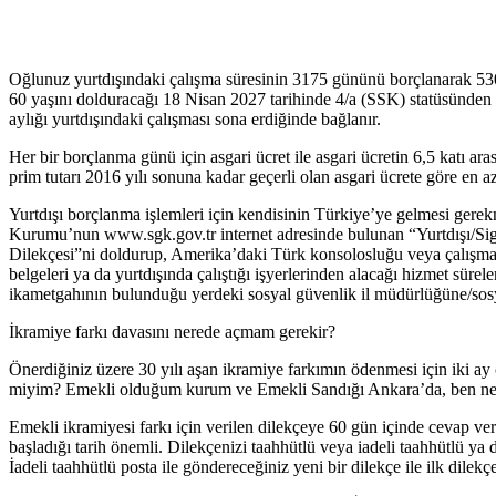
Oğlunuz yurtdışındaki çalışma süresinin 3175 gününü borçlanarak 53
60 yaşını dolduracağı 18 Nisan 2027 tarihinde 4/a (SSK) statüsünden 
aylığı yurtdışındaki çalışması sona erdiğinde bağlanır.
Her bir borçlanma günü için asgari ücret ile asgari ücretin 6,5 katı a
prim tutarı 2016 yılı sonuna kadar geçerli olan asgari ücrete göre en 
Yurtdışı borçlanma işlemleri için kendisinin Türkiye’ye gelmesi gere
Kurumu’nun www.sgk.gov.tr internet adresinde bulunan “Yurtdışı/Sig
Dilekçesi”ni doldurup, Amerika’daki Türk konsolosluğu veya çalışma ve 
belgeleri ya da yurtdışında çalıştığı işyerlerinden alacağı hizmet süreler
ikametgahının bulunduğu yerdeki sosyal güvenlik il müdürlüğüne/sosy
İkramiye farkı davasını nerede açmam gerekir?
Önerdiğiniz üzere 30 yılı aşan ikramiye farkımın ödenmesi için iki 
miyim? Emekli olduğum kurum ve Emekli Sandığı Ankara’da, ben nerde
Emekli ikramiyesi farkı için verilen dilekçeye 60 gün içinde cevap ve
başladığı tarih önemli. Dilekçenizi taahhütlü veya iadeli taahhütlü ya 
İadeli taahhütlü posta ile göndereceğiniz yeni bir dilekçe ile ilk dilekçe