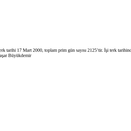
erk tarihi 17 Mart 2000, toplam prim gün sayısı 2125’tir. İşi terk tar
? Yaşar Büyükdemir