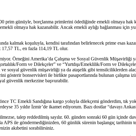
00 prim günüyle, borçlanma primlerini ödediğinde emekli olmaya hak 
emekli olmaya hak kazanabilir. Ancak emekli aylığı bağlanması için yur
rasında kalmak koşuluyla, kendisi tarafından belirlenecek prime esas ka
az 17,57 TL, en fazla 114,19 TL olur.
kmiyor. Örneğini Amerika’da Çalışma ve Sosyal Güvenlik Müşavirliği ya
ortalılık/Form ve Dilekçeler” ve “Yurtdışı/Emeklilik/Form ve Dilekçel
sosyal güvenlik müşavirliği ya da ataşelik gibi temsilciliklerden alaca
ini gösterir bonservisleri ile birlikte pasaportlarında bulunan çalışma izi
al güvenlik merkezine başvurabilir.
ay önce TC Emekli Sandığına kargo yoluyla dilekçemi gönderdim, tık yo
yse 35 yıldır İzmir’de ikamet ediyorum. Bazı dostlar “davayı Ankara’
rilmezse, talep reddedilmiş sayılır. 60. günden sonraki 60 gün içinde d
da APS ile göndermediğinizden, 60 günlük sürenin başlangıç tarihinin tesp
nizin akıbetini sorabilirsiniz.