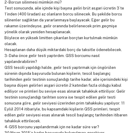
2- Borcun silinmesi mümkün mü?
Test sonucunda, aile içinde kişi başına geliri brüt asgari ücretin 3’te
1’inden (400 liradan) az olanların borcu silinecek. Bu şekilde borcu
silinenler sağlıktan da yararlanmaya başlayacak. Eğer gelir bu
rakamın üzerindeyse, gelir oranında belirlenecek prim geçmişe
yönelik olarak yeniden hesaplanacak.
Böylece en yüksek limitten çıkarılan borçtan kurtulmak mümkün
olacak.
Hesaplanan daha düşük miktardaki borç da taksitle ödenebilecek.
3- Daha önce gelir testi yaptırdım. GSS borcumu nasıl
yapılandırabilirim?
GSS tescili yapıldığı halde, gelir testi yaptırmak için öngörülen
sürenin dışında başvuruda bulunan kişilerin, tescil başlangıç
tarihinden gelir testinin sonuçlandığı tarihe kadar, aile içerisindeki kişi
başına düşen gelirleri asgari ücretin 2 katından fazla olduğu kabul
ediliyor ve primleri bu seviye esas alınarak tahakkuk ettiriliyor. Gelir
testinin sonuçlandığı tarihten sonra ise tespit edilen gelir testi
sonucuna göre, gelir seviyesi üzerinden prim tahakkuku yapılıyor. 11
Eylül 2014 itibariyle, bu kapsamdaki kişilerin GSS primleri, tespit
edilen gelir seviyesi esas alınarak tescil başlangıç tarihinden itibaren
tahakkuk ettirilecek.
4- GSS borcunu yapılandırmak için ne kadar süre var?
30 Nisan 2015’e kadar başvuruda bulunulması gerekiyor.