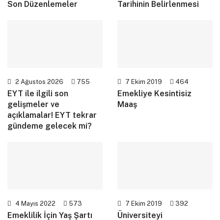
Son Düzenlemeler
Tarihinin Belirlenmesi
2 Ağustos 2026
755
7 Ekim 2019
464
EYT ile ilgili son
Emekliye Kesintisiz
gelişmeler ve
Maaş
açıklamalar! EYT tekrar
gündeme gelecek mi?
4 Mayıs 2022
573
7 Ekim 2019
392
Emeklilik İçin Yaş Şartı
Üniversiteyi