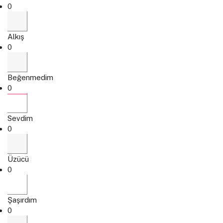
0
Alkış
0
Beğenmedim
0
Sevdim
0
Üzücü
0
Şaşırdım
0