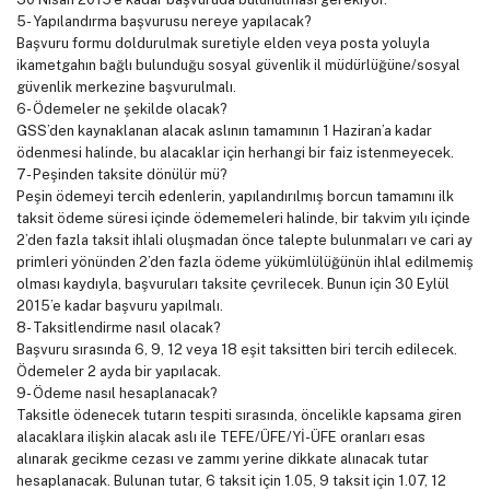
5- Yapılandırma başvurusu nereye yapılacak?
Başvuru formu doldurulmak suretiyle elden veya posta yoluyla
ikametgahın bağlı bulunduğu sosyal güvenlik il müdürlüğüne/sosyal
güvenlik merkezine başvurulmalı.
6- Ödemeler ne şekilde olacak?
GSS’den kaynaklanan alacak aslının tamamının 1 Haziran’a kadar
ödenmesi halinde, bu alacaklar için herhangi bir faiz istenmeyecek.
7- Peşinden taksite dönülür mü?
Peşin ödemeyi tercih edenlerin, yapılandırılmış borcun tamamını ilk
taksit ödeme süresi içinde ödememeleri halinde, bir takvim yılı içinde
2’den fazla taksit ihlali oluşmadan önce talepte bulunmaları ve cari ay
primleri yönünden 2’den fazla ödeme yükümlülüğünün ihlal edilmemiş
olması kaydıyla, başvuruları taksite çevrilecek. Bunun için 30 Eylül
2015’e kadar başvuru yapılmalı.
8- Taksitlendirme nasıl olacak?
Başvuru sırasında 6, 9, 12 veya 18 eşit taksitten biri tercih edilecek.
Ödemeler 2 ayda bir yapılacak.
9- Ödeme nasıl hesaplanacak?
Taksitle ödenecek tutarın tespiti sırasında, öncelikle kapsama giren
alacaklara ilişkin alacak aslı ile TEFE/ÜFE/Yİ-ÜFE oranları esas
alınarak gecikme cezası ve zammı yerine dikkate alınacak tutar
hesaplanacak. Bulunan tutar, 6 taksit için 1.05, 9 taksit için 1.07, 12