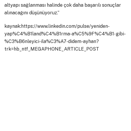
altyapı sağlanması halinde çok daha başarılı sonuçlar
alınacağını düşünüyoruz.”
kaynak:https://www.linkedin.com/pulse/yeniden-
yap%C4%B1land%C4%B1rma-a%C5%9F%C4%B1-gibi-
%C3%B6nleyici-ila%C3%A7-didem-ayhan?
trk=hb_ntf_MEGAPHONE_ARTICLE_POST