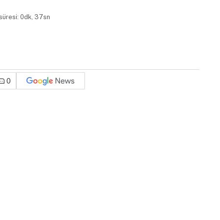
üresi: 0dk, 37sn
0