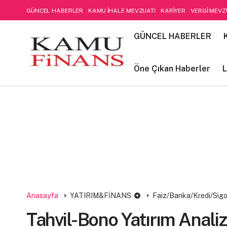
GÜNCEL HABERLER
KAMU İHALE MEVZUATI
KARİYER
VERGİ MEVZ
SOSYAL GÜVENLİK
Öne Çıkan Haberler
LIFE STYLE
Kamu Mali Yön
GÜNCEL HABERLER
FİNANSAL MUHASEBE-DENETİM
Öne Çıkan Haberler
L
Anasayfa
YATIRIM&FİNANS
Faiz/Banka/Kredi/Sigo
Tahvil-Bono Yatırım Analiz