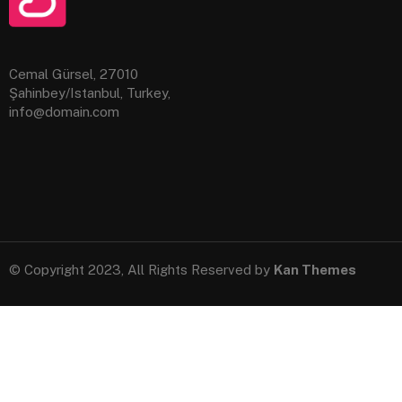
Cemal Gürsel, 27010
Şahinbey/Istanbul, Turkey,
info@domain.com
© Copyright 2023, All Rights Reserved by
Kan Themes