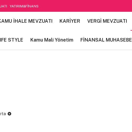
UATI
YATIRIM&FİNANS
etim
KAMU İHALE MEVZUATI
KARİYER
VERGİ MEVZUATI
IFE STYLE
Kamu Mali Yönetim
FİNANSAL MUHASEBE
rta