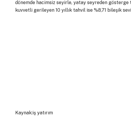
dönemde hacimsiz seyirle, yatay seyreden gösterge ta
kuvvetli gerileyen 10 yıllık tahvil ise %8,71 bileşik se
Kaynak:iş yatırım