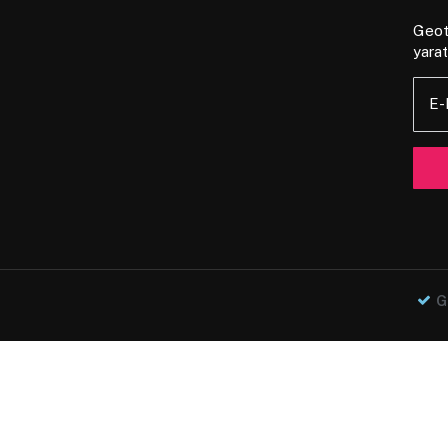
Geote
yarat
E-
G