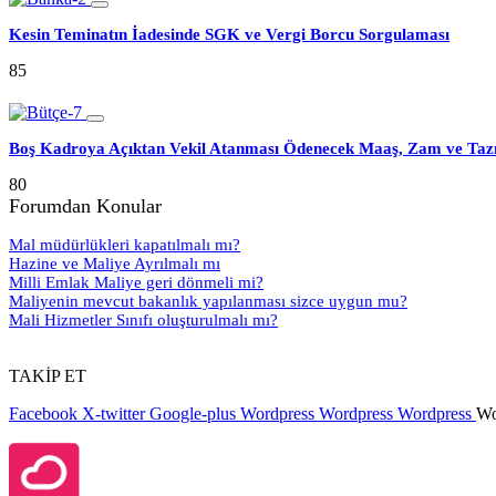
Kesin Teminatın İadesinde SGK ve Vergi Borcu Sorgulaması
85
Boş Kadroya Açıktan Vekil Atanması Ödenecek Maaş, Zam ve Taz
80
Forumdan Konular
Mal müdürlükleri kapatılmalı mı?
Hazine ve Maliye Ayrılmalı mı
Milli Emlak Maliye geri dönmeli mi?
Maliyenin mevcut bakanlık yapılanması sizce uygun mu?
Mali Hizmetler Sınıfı oluşturulmalı mı?
TAKİP ET
Facebook
X-twitter
Google-plus
Wordpress
Wordpress
Wordpress
Wo