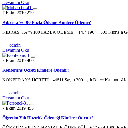
Devamını Oku
7 Ekim 2019
279
Kıbrısta %100 Fazla Ödeme Kimlere Ödenir?
KIBRAS' TA % 100 FAZLA ÖDEME -14.7.1964 - 500 Kıbrıs’a Gönd
admin
Devamını Oku
7 Ekim 2019
400
Konferans Ücreti Kimlere Ödenir?
KONFERANS ÜCRETİ: -4611 Sayılı 2001 yılı Bütçe Kanunu -Her bir
admin
Devamını Oku
7 Ekim 2019
455
Öğretim Yılı Hazırlık Ödeneği Kimlere Ödenir?
ÖĞRETİM YILINA HAZIRLIK ÖDENEĞİ -657 (9.4.1990-KHK 418/12