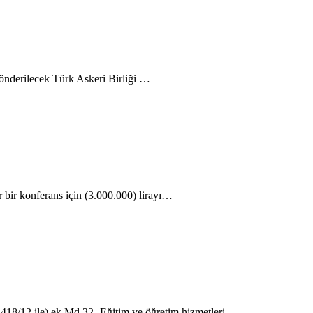
erilecek Türk Askeri Birliği …
 konferans için (3.000.000) lirayı…
 ile) ek Md.32 -Eğitim ve öğretim hizmetleri…