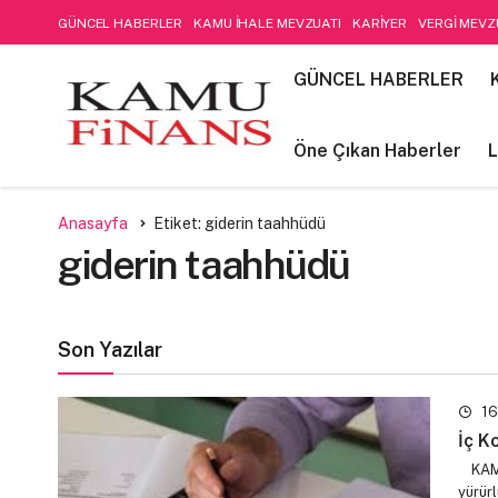
GÜNCEL HABERLER
KAMU İHALE MEVZUATI
KARİYER
VERGİ MEVZ
SOSYAL GÜVENLİK
Öne Çıkan Haberler
LIFE STYLE
Kamu Mali Yön
GÜNCEL HABERLER
FİNANSAL MUHASEBE-DENETİM
Öne Çıkan Haberler
L
Anasayfa
Etiket: giderin taahhüdü
giderin taahhüdü
Son Yazılar
16
İç K
KAMU 
yürür