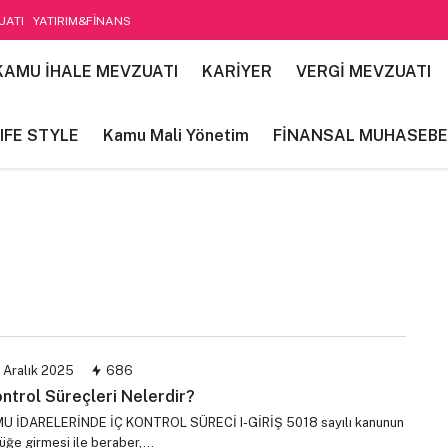
UATI
YATIRIM&FİNANS
etim
KAMU İHALE MEVZUATI
KARİYER
VERGİ MEVZUATI
IFE STYLE
Kamu Mali Yönetim
FİNANSAL MUHASEBE
 Aralık 2025
686
ontrol Süreçleri Nelerdir?
İDARELERİNDE İÇ KONTROL SÜRECİ I-GİRİŞ 5018 sayılı kanunun
lüğe girmesi ile beraber,…