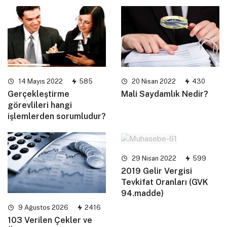
14 Mayıs 2022
585
20 Nisan 2022
430
Gerçekleştirme
Mali Saydamlık Nedir?
görevlileri hangi
işlemlerden sorumludur?
29 Nisan 2022
599
2019 Gelir Vergisi
Tevkifat Oranları (GVK
94.madde)
9 Ağustos 2026
2416
103 Verilen Çekler ve