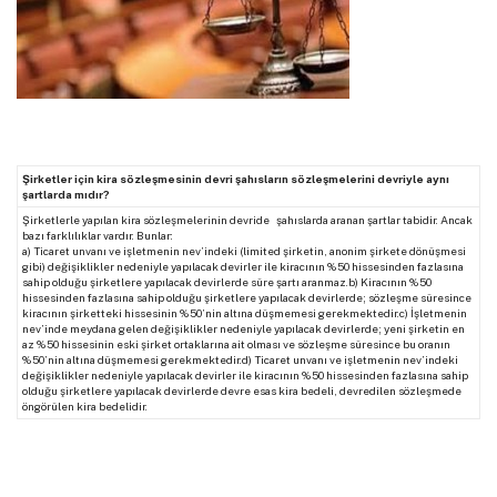
Şirketler için kira sözleşmesinin devri şahısların sözleşmelerini devriyle aynı
şartlarda mıdır?
Şirketlerle yapılan kira sözleşmelerinin devride şahıslarda aranan şartlar tabidir. Ancak
bazı farklılıklar vardır. Bunlar:
a) Ticaret unvanı ve işletmenin nev’indeki (limited şirketin, anonim şirkete dönüşmesi
gibi) değişiklikler nedeniyle yapılacak devirler ile kiracının %50 hissesinden fazlasına
sahip olduğu şirketlere yapılacak devirlerde süre şartı aranmaz.b) Kiracının %50
hissesinden fazlasına sahip olduğu şirketlere yapılacak devirlerde; sözleşme süresince
kiracının şirketteki hissesinin %50’nin altına düşmemesi gerekmektedir.c) İşletmenin
nev’inde meydana gelen değişiklikler nedeniyle yapılacak devirlerde; yeni şirketin en
az %50 hissesinin eski şirket ortaklarına ait olması ve sözleşme süresince bu oranın
%50’nin altına düşmemesi gerekmektedir.d) Ticaret unvanı ve işletmenin nev’indeki
değişiklikler nedeniyle yapılacak devirler ile kiracının %50 hissesinden fazlasına sahip
olduğu şirketlere yapılacak devirlerde devre esas kira bedeli, devredilen sözleşmede
öngörülen kira bedelidir.