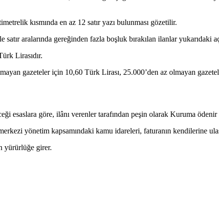
timetrelik kısmında en az 12 satır yazı bulunması gözetilir.
e satır aralarında gereğinden fazla boşluk bırakılan ilanlar yukarıdaki 
Türk Lirasıdır.
 olmayan gazeteler için 10,60 Türk Lirası, 25.000’den az olmayan gazete
eği esaslara göre, ilânı verenler tarafından peşin olarak Kuruma ödenir
erkezi yönetim kapsamındaki kamu idareleri, faturanın kendilerine ulaş
 yürürlüğe girer.