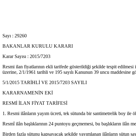
Sayı : 29260
BAKANLAR KURULU KARARI
Karar Sayısı : 2015/7203
Resmi ilan fiyatlarının ekli tarifede gösterildiği şekilde tespit edilm
üzerine, 2/1/1961 tarihli ve 195 sayılı Kanunun 39 uncu maddesine gör
5/1/2015 TARİHLİ VE 2015/7203 SAYILI
KARARNAMENİN EKİ
RESMİ İLAN FİYAT TARİFESİ
1. Resmi ilânların yayım ücreti, tek sütunda bir santimetrelik boy ile öl
Resmî ilân başlıklarının 24 puntoyu geçmemesi, bu başlıkların ilân metin
Birden fazla sütunu kapsayacak şekilde yayımlanan ilânların sütun sayıs