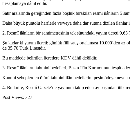
hesaplamaya dâhil edilir.
Satır aralarında gereğinden fazla boşluk bırakılan resmi ilânların 5 san
Daha büyük puntolu harflerle ve/veya daha dar sütuna dizilen ilanlar il
2. Resmî ilânların bir santimetresinin tek sütundaki yayım ücreti 9,63 
Şu kadar ki yayım ücreti; günlük fiili satış ortalaması 10.000’den az
de 35,70 Türk Lirasıdır.
Bu maddede belirtilen ücretlere KDV dâhil değildir.
3. Resmî ilânların tahmini bedelleri, Basın İlân Kurumunun tespit edec
Kanuni sebeplerden ötürü tahmini ilân bedellerini peşin ödeyemeyen m
4. Bu tarife, Resmî Gazete’de yayımını takip eden ay başından itibaren
Post Views:
327