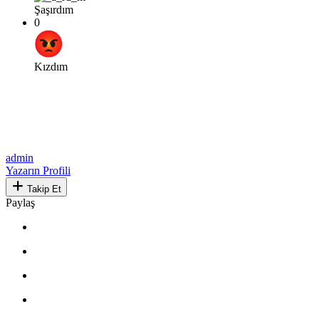
Şaşırdım
0
Kızdım
admin
Yazarın Profili
Takip Et
Paylaş