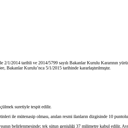
esi ile 2/1/2014 tarihli ve 2014/5799 sayılı Bakanlar Kurulu Kararının y
e, Bakanlar Kurulu’nca 5/1/2015 tarihinde kararlaştırılmıştır.
çülmek suretiyle tespit edilir.
leri ile mütenasip olması, anılan resmi ilanların dizgisinde 10 puntoluk 
ının belirlenmesinde; tek sütun genişliği 37 milimetre kabul edilir. Ayr