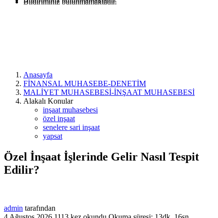
Bildiriminiz bulunmamaktadır.
Anasayfa
FİNANSAL MUHASEBE-DENETİM
MALİYET MUHASEBESİ-İNŞAAT MUHASEBESİ
Alakalı Konular
inşaat muhasebesi
özel inşaat
senelere sari inşaat
yapsat
Özel İnşaat İşlerinde Gelir Nasıl Tespit
Edilir?
admin
tarafından
4 Ağustos 2026
1113 kez okundu
Okuma süresi: 13dk, 16sn