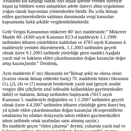
Arsalarını kat karşılığı olarak özel inşaat işlerine vermek suretiyle
inşaat işi bittikten sonra anlaştıkları adette daireyi alma uygulaması
yoğun olarak başvurulan yöntemlerden biridir. Bu yolla iktisap
edilen gayrimenkullerin satılması durumunda vergi kanunları
kapsamında farklı şekilde vergilendirilmektedir.
Gelir Vergisi Kanununun mükerrer 80’ inci maddesinde;” Mükerrer
Madde 80- (4369 sayılı Kanunun 82/3-d maddesiyle 1.1.1999
tarihinden itibaren yürürlükten kaldırılan ve 4783 sayılı Kanunun 4.
maddesiyle yeniden düzenlenerek, 1.1.2003 tarihinden geçerli
olmak üzere 9.1.2003 tarihinde yürürlüğe giren madde) Aşağıda
yazılı mal ve hakların elden çıkarılmasından doğan kazançlar değer
artışı kazançlarıdır.” Denilmiş,
Aynı maddenin 6’ ıncı fıkrasında ise“İktisap şekli ne olursa olsun
(ivazsız olarak iktisap edilenler hariç) 70. maddenin birinci fıkrasının
(1), (2), (4) ve (7) numaralı bentlerinde yazılı mal (gerçek usulde
vergiye tâbi çiftçilerin ziraî istihsalde kullandıkları gayrimenkuller
dahil) ve hakların, iktisap tarihinden başlayarak (5615 sayılı
Kanunun 5. maddesiyle değiştirilen ve 1.1.2007 tarihinden geçerli
olmak üzere 4.4.2007 tarihinden itibaren yürürlüğe giren ibare) beş
yıl içinde elden çıkarılmasından doğan kazançlar (Kooperatiflerin
ortaklarına bu sıfatları dolayısıyla tahsis ettikleri gayrimenkulleri
tahsis tarihinde ortak tarafından satın alınmış sayılır.)
Bu maddede geçen “elden çıkarma” deyimi, yukarıda yazılı mal ve