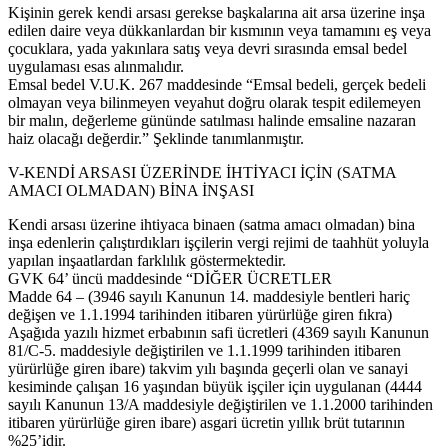
Kişinin gerek kendi arsası gerekse başkalarına ait arsa üzerine inşa
edilen daire veya dükkanlardan bir kısmının veya tamamını eş veya
çocuklara, yada yakınlara satış veya devri sırasında emsal bedel
uygulaması esas alınmalıdır.
Emsal bedel V.U.K. 267 maddesinde “Emsal bedeli, gerçek bedeli
olmayan veya bilinmeyen veyahut doğru olarak tespit edilemeyen
bir malın, değerleme gününde satılması halinde emsaline nazaran
haiz olacağı değerdir.” Şeklinde tanımlanmıştır.
V-KENDİ ARSASI ÜZERİNDE İHTİYACI İÇİN (SATMA
AMACI OLMADAN) BİNA İNŞASI
Kendi arsası üzerine ihtiyaca binaen (satma amacı olmadan) bina
inşa edenlerin çalıştırdıkları işçilerin vergi rejimi de taahhüt yoluyla
yapılan inşaatlardan farklılık göstermektedir.
GVK 64’ üncü maddesinde “DİĞER ÜCRETLER
Madde 64 – (3946 sayılı Kanunun 14. maddesiyle bentleri hariç
değişen ve 1.1.1994 tarihinden itibaren yürürlüğe giren fıkra)
Aşağıda yazılı hizmet erbabının safi ücretleri (4369 sayılı Kanunun
81/C-5. maddesiyle değiştirilen ve 1.1.1999 tarihinden itibaren
yürürlüğe giren ibare) takvim yılı başında geçerli olan ve sanayi
kesiminde çalışan 16 yaşından büyük işçiler için uygulanan (4444
sayılı Kanunun 13/A maddesiyle değiştirilen ve 1.1.2000 tarihinden
itibaren yürürlüğe giren ibare) asgari ücretin yıllık brüt tutarının
%25’idir.