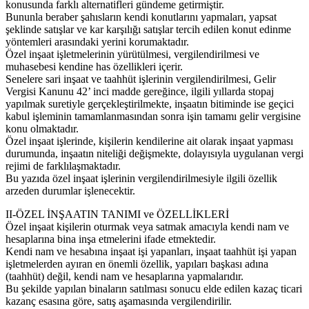
konusunda farklı alternatifleri gündeme getirmiştir.
Bununla beraber şahısların kendi konutlarını yapmaları, yapsat
şeklinde satışlar ve kar karşılığı satışlar tercih edilen konut edinme
yöntemleri arasındaki yerini korumaktadır.
Özel inşaat işletmelerinin yürütülmesi, vergilendirilmesi ve
muhasebesi kendine has özellikleri içerir.
Senelere sari inşaat ve taahhüt işlerinin vergilendirilmesi, Gelir
Vergisi Kanunu 42’ inci madde gereğince, ilgili yıllarda stopaj
yapılmak suretiyle gerçekleştirilmekte, inşaatın bitiminde ise geçici
kabul işleminin tamamlanmasından sonra işin tamamı gelir vergisine
konu olmaktadır.
Özel inşaat işlerinde, kişilerin kendilerine ait olarak inşaat yapması
durumunda, inşaatın niteliği değişmekte, dolayısıyla uygulanan vergi
rejimi de farklılaşmaktadır.
Bu yazıda özel inşaat işlerinin vergilendirilmesiyle ilgili özellik
arzeden durumlar işlenecektir.
II-ÖZEL İNŞAATIN TANIMI ve ÖZELLİKLERİ
Özel inşaat kişilerin oturmak veya satmak amacıyla kendi nam ve
hesaplarına bina inşa etmelerini ifade etmektedir.
Kendi nam ve hesabına inşaat işi yapanları, inşaat taahhüt işi yapan
işletmelerden ayıran en önemli özellik, yapıları başkası adına
(taahhüt) değil, kendi nam ve hesaplarına yapmalarıdır.
Bu şekilde yapılan binaların satılması sonucu elde edilen kazaç ticari
kazanç esasına göre, satış aşamasında vergilendirilir.