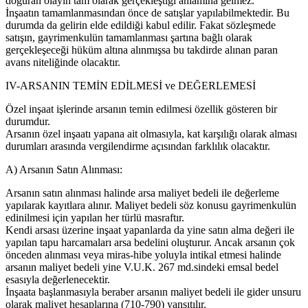
doğuran olayın tam olarak gerçekleştiği anlamına gelmez.
İnşaatın tamamlanmasından önce de satışlar yapılabilmektedir. Bu
durumda da gelirin elde edildiği kabul edilir. Fakat sözleşmede
satışın, gayrimenkulün tamamlanması şartına bağlı olarak
gerçekleşeceği hüküm altına alınmışsa bu takdirde alınan paran
avans niteliğinde olacaktır.
IV-ARSANIN TEMİN EDİLMESİ ve DEĞERLEMESİ
Özel inşaat işlerinde arsanın temin edilmesi özellik gösteren bir
durumdur.
Arsanın özel inşaatı yapana ait olmasıyla, kat karşılığı olarak alması
durumları arasında vergilendirme açısından farklılık olacaktır.
A) Arsanın Satın Alınması:
Arsanın satın alınması halinde arsa maliyet bedeli ile değerleme
yapılarak kayıtlara alınır. Maliyet bedeli söz konusu gayrimenkulün
edinilmesi için yapılan her türlü masraftır.
Kendi arsası üzerine inşaat yapanlarda da yine satın alma değeri ile
yapılan tapu harcamaları arsa bedelini oluşturur. Ancak arsanın çok
önceden alınması veya miras-hibe yoluyla intikal etmesi halinde
arsanın maliyet bedeli yine V.U.K. 267 md.sindeki emsal bedel
esasıyla değerlenecektir.
İnşaata başlanmasıyla beraber arsanın maliyet bedeli ile gider unsuru
olarak maliyet hesaplarına (710-790) yansıtılır.