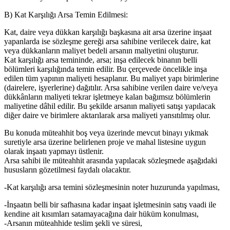
B) Kat Karşılığı Arsa Temin Edilmesi:
Kat, daire veya dükkan karşılığı başkasına ait arsa üzerine inşaat
yapanlarda ise sözleşme gereği arsa sahibine verilecek daire, kat
veya dükkanların maliyet bedeli arsanın maliyetini oluşturur.
Kat karşılığı arsa temininde, arsa; inşa edilecek binanın belli
bölümleri karşılığında temin edilir. Bu çerçevede öncelikle inşa
edilen tüm yapının maliyeti hesaplanır. Bu maliyet yapı birimlerine
(dairelere, işyerlerine) dağıtılır. Arsa sahibine verilen daire ve/veya
dükkânların maliyeti tekrar işletmeye kalan bağımsız bölümlerin
maliyetine dâhil edilir. Bu şekilde arsanın maliyeti satışı yapılacak
diğer daire ve birimlere aktarılarak arsa maliyeti yansıtılmış olur.
Bu konuda müteahhit boş veya üzerinde mevcut binayı yıkmak
suretiyle arsa üzerine belirlenen proje ve mahal listesine uygun
olarak inşaatı yapmayı üstlenir.
Arsa sahibi ile müteahhit arasında yapılacak sözleşmede aşağıdaki
hususların gözetilmesi faydalı olacaktır.
-Kat karşılığı arsa temini sözleşmesinin noter huzurunda yapılması,
-İnşaatın belli bir safhasına kadar inşaat işletmesinin satış vaadi ile
kendine ait kısımları satamayacağına dair hüküm konulması,
-Arsanın müteahhide teslim şekli ve süresi,