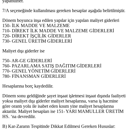
yapabilirler.
7/A seçeneğinde kullanılması gereken hesaplar aşağıda belirtilmiştir.
Dönem boyunca inşa edilen yapılar için yapılan maliyet giderleri
150- İLK MADDE VE MALZEME
710- DİREKT İLK MADDE VE MALZEME GİDERLERİ
720- DİREKT İŞÇİLİK GİDERLER
730- GENEL ÜRETİM GİDERLERİ
Maliyet dışı giderler ise
750- AR-GE GİDERLERİ
760- PAZARLAMA SATIŞ DAĞITIM GİDERLERİ
770- GENEL YÖNETİM GİDERLERİ
780- FİNANSMAN GİDERLERİ
Hesaplarına borç kaydedilir.
Dönem sonu geldiğinde şayet inşaat işletmesi inşaat dışında faaliyeti
yoksa maliyet dışı giderler maliyet hesaplarına, varsa iş hacmine
göre orantı yolu ile isabet eden kısım yine maliyet hesaplarına
aktarılır. Maliyet hesapları ise 151- YARI MAMULLER ÜRETİM
HS. ‘na devredilir.
B) Kar-Zararın Tespitinde Dikkat Edilmesi Gereken Hususlar: