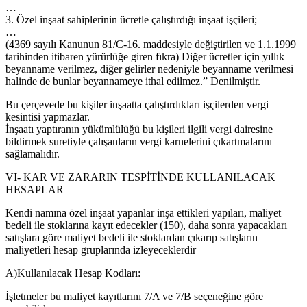
…
3. Özel inşaat sahiplerinin ücretle çalıştırdığı inşaat işçileri;
…
(4369 sayılı Kanunun 81/C-16. maddesiyle değiştirilen ve 1.1.1999
tarihinden itibaren yürürlüğe giren fıkra) Diğer ücretler için yıllık
beyanname verilmez, diğer gelirler nedeniyle beyanname verilmesi
halinde de bunlar beyannameye ithal edilmez.” Denilmiştir.
Bu çerçevede bu kişiler inşaatta çalıştırdıkları işçilerden vergi
kesintisi yapmazlar.
İnşaatı yaptıranın yükümlülüğü bu kişileri ilgili vergi dairesine
bildirmek suretiyle çalışanların vergi karnelerini çıkartmalarını
sağlamalıdır.
VI- KAR VE ZARARIN TESPİTİNDE KULLANILACAK
HESAPLAR
Kendi namına özel inşaat yapanlar inşa ettikleri yapıları, maliyet
bedeli ile stoklarına kayıt edecekler (150), daha sonra yapacakları
satışlara göre maliyet bedeli ile stoklardan çıkarıp satışların
maliyetleri hesap gruplarında izleyeceklerdir
A)Kullanılacak Hesap Kodları:
İşletmeler bu maliyet kayıtlarını 7/A ve 7/B seçeneğine göre