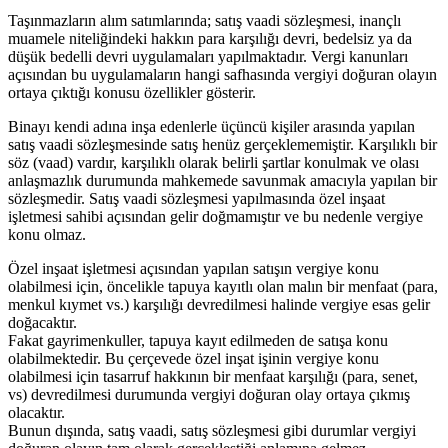
Taşınmazların alım satımlarında; satış vaadi sözleşmesi, inançlı
muamele niteliğindeki hakkın para karşılığı devri, bedelsiz ya da
düşük bedelli devri uygulamaları yapılmaktadır. Vergi kanunları
açısından bu uygulamaların hangi safhasında vergiyi doğuran olayın
ortaya çıktığı konusu özellikler gösterir.
Binayı kendi adına inşa edenlerle üçüncü kişiler arasında yapılan
satış vaadi sözleşmesinde satış henüz gerçeklememiştir. Karşılıklı bir
söz (vaad) vardır, karşılıklı olarak belirli şartlar konulmak ve olası
anlaşmazlık durumunda mahkemede savunmak amacıyla yapılan bir
sözleşmedir. Satış vaadi sözleşmesi yapılmasında özel inşaat
işletmesi sahibi açısından gelir doğmamıştır ve bu nedenle vergiye
konu olmaz.
Özel inşaat işletmesi açısından yapılan satışın vergiye konu
olabilmesi için, öncelikle tapuya kayıtlı olan malın bir menfaat (para,
menkul kıymet vs.) karşılığı devredilmesi halinde vergiye esas gelir
doğacaktır.
Fakat gayrimenkuller, tapuya kayıt edilmeden de satışa konu
olabilmektedir. Bu çerçevede özel inşat işinin vergiye konu
olabilmesi için tasarruf hakkının bir menfaat karşılığı (para, senet,
vs) devredilmesi durumunda vergiyi doğuran olay ortaya çıkmış
olacaktır.
Bunun dışında, satış vaadi, satış sözleşmesi gibi durumlar vergiyi