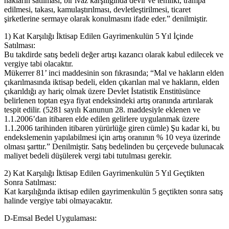
hakların satılması, bir ivaz karşılığında devir ve temliki, trampa
edilmesi, takası, kamulaştırılması, devletleştirilmesi, ticaret
şirketlerine sermaye olarak konulmasını ifade eder.” denilmiştir.
1) Kat Karşılığı İktisap Edilen Gayrimenkulün 5 Yıl İçinde
Satılması:
Bu takdirde satış bedeli değer artışı kazancı olarak kabul edilecek ve
vergiye tabi olacaktır.
Mükerrer 81’ inci maddesinin son fıkrasında; “Mal ve hakların elden
çıkarılmasında iktisap bedeli, elden çıkarılan mal ve hakların, elden
çıkarıldığı ay hariç olmak üzere Devlet İstatistik Enstitüsünce
belirlenen toptan eşya fiyat endeksindeki artış oranında artırılarak
tespit edilir. (5281 sayılı Kanunun 28. maddesiyle eklenen ve
1.1.2006’dan itibaren elde edilen gelirlere uygulanmak üzere
1.1.2006 tarihinden itibaren yürürlüğe giren cümle) Şu kadar ki, bu
endekslemenin yapılabilmesi için artış oranının % 10 veya üzerinde
olması şarttır.” Denilmiştir. Satış bedelinden bu çerçevede bulunacak
maliyet bedeli düşülerek vergi tabi tutulması gerekir.
2) Kat Karşılığı İktisap Edilen Gayrimenkulün 5 Yıl Geçtikten
Sonra Satılması:
Kat karşılığında iktisap edilen gayrimenkulün 5 geçtikten sonra satış
halinde vergiye tabi olmayacaktır.
D-Emsal Bedel Uygulaması: