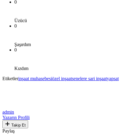
0
Üzücü
0
Şaşırdım
0
Kızdım
Etiketler
inşaat muhasebesi
özel inşaat
senelere sari inşaat
yapsat
admin
Yazarın Profili
Takip Et
Paylaş