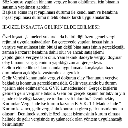
Söz konusu yapılan binanın vergiye konu olabilmesi için binanın
satışının yapılması gerekir.
Başkası adına inşat yapılması durumu ile kendi nam ve hesabına
inşaat yapılması durumu nitelik olarak farklı uygulamalardır.
III-ÖZEL İNŞAATTA GELİRİN ELDE EDİLMESİ:
Özel inşaat işletmeleri yukarıda da belirtildiği üzere genel vergi
rejimini uygulamaktadırlar. Bu çerçevede yapılan inşaat işinin
vergiye yansıtılması işin bittiği an değil bina satış işinin gerçekleştiği
zaman kar/zarar hesabına dahil olur ve ancak satış işlemi
yapıldığında vergiye tabi olur. Yani teknik ifadeyle vergiyi doğuran
olay binanın satış işleminin yapıldığı zaman gerçekleşir.
Gelirin elde edilmesi konusunda uygulamada karşılaşılan bazı
durumların açıklığa kavuşturulması gerekir.
Gelir Vergisi kanununda vergiyi doğuran olay “kanunun vergiye
bağladığı konunun gerçekleşmesidir. Gelir vergisinde bu durum
“gelirin elde edilmesi”dir. GVK 1.maddesinde” Gerçek kişilerin
gelirleri gelir vergisine tabidir. Gelir bir gerçek kişinin bir takvim yılı
içinde elde ettiği kazanç ve iratların safi tutarıdır.” Denilmekte,
Kurumlar Vergisinde ise kurum kazancı K.V.K. 1.1 Maddesinde “
Kurum kazancı, gelir vergisinin konusuna giren gelir unsurlarından
oluşur”. Denilmek suretiyle özel inşaat işletmesinin kurum olması
halinde de gelir vergisinde uygulanacak olan yöntem uygulanacağı
belirtilmiştir.