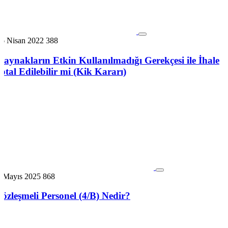
26 Nisan 2022
388
Kaynakların Etkin Kullanılmadığı Gerekçesi ile İhale
İptal Edilebilir mi (Kik Kararı)
2 Mayıs 2025
868
Sözleşmeli Personel (4/B) Nedir?