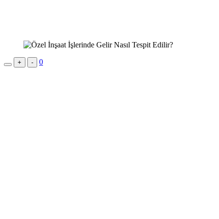
0
+
-