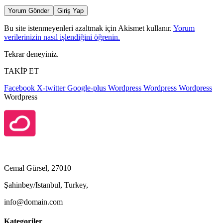
Yorum Gönder
Giriş Yap
Bu site istenmeyenleri azaltmak için Akismet kullanır.
Yorum
verilerinizin nasıl işlendiğini öğrenin.
Tekrar deneyiniz.
TAKİP ET
Facebook
X-twitter
Google-plus
Wordpress
Wordpress
Wordpress
Wordpress
Cemal Gürsel, 27010
Şahinbey/Istanbul, Turkey,
info@domain.com
Kategoriler