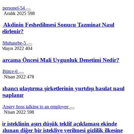
7 Aralık 2025
598
İş Akdinin Feshedilmesi Sonucu Tazminat Nasıl
Belirlenir?
2 Mayıs 2022
404
Harcama Öncesi Mali Uygunluk Denetimi Nedir?
29 Nisan 2022
478
Yabancı ulaştırma şirketlerinin yurtdışı hasılat nasıl
hesaplanır
18 Nisan 2022
598
Bir isteklinin aşırı düşük teklif açıklaması ekinde
bulunan diğer bir istekliye verilmesi gizlilik ilkesine