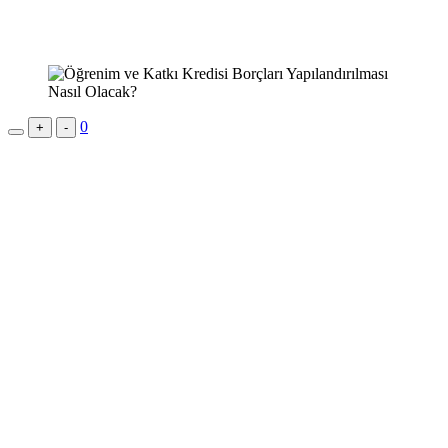
0
+
-