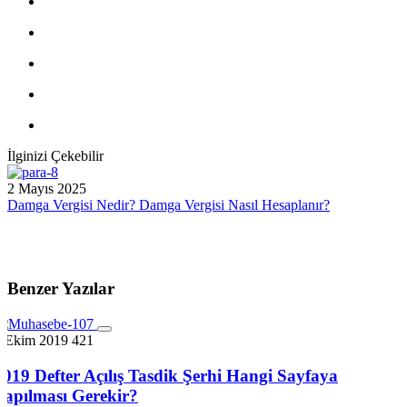
İlginizi Çekebilir
2 Mayıs 2025
Damga Vergisi Nedir? Damga Vergisi Nasıl Hesaplanır?
Benzer Yazılar
7 Ekim 2019
421
2019 Defter Açılış Tasdik Şerhi Hangi Sayfaya
Yapılması Gerekir?