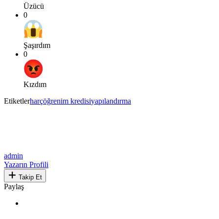
Üzücü
0
Şaşırdım
0
Kızdım
Etiketler
harç
öğrenim kredisi
yapılandırma
admin
Yazarın Profili
Takip Et
Paylaş