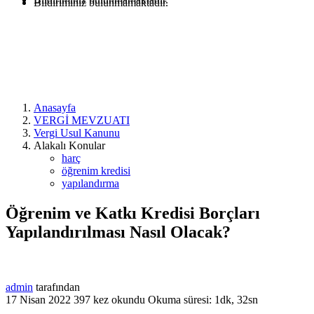
Bildiriminiz bulunmamaktadır.
Anasayfa
VERGİ MEVZUATI
Vergi Usul Kanunu
Alakalı Konular
harç
öğrenim kredisi
yapılandırma
Öğrenim ve Katkı Kredisi Borçları
Yapılandırılması Nasıl Olacak?
admin
tarafından
17 Nisan 2022
397 kez okundu
Okuma süresi: 1dk, 32sn