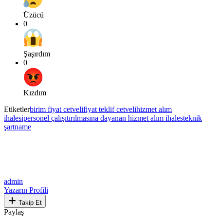
Üzücü
0
Şaşırdım
0
Kızdım
Etiketler
birim fiyat cetveli
fiyat teklif cetveli
hizmet alım
ihalesi
personel çalışıtırılmasına dayanan hizmet alım ihales
teknik
şartname
admin
Yazarın Profili
Takip Et
Paylaş