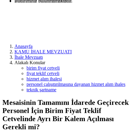
Bildiriminiz bulunmamaktadır.
Anasayfa
KAMU İHALE MEVZUATI
İhale Mevzuatı
Alakalı Konular
birim fiyat cetveli
fiyat teklif cetveli
hizmet alım ihalesi
personel çalışıtırılmasına dayanan hizmet alım ihales
teknik şartname
Mesaisinin Tamamını İdarede Geçirecek
Personel İçin Birim Fiyat Teklif
Cetvelinde Ayrı Bir Kalem Açılması
Gerekli mi?