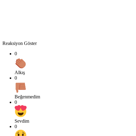
Reaksiyon Göster
0
Alkış
0
Beğenmedim
0
Sevdim
0