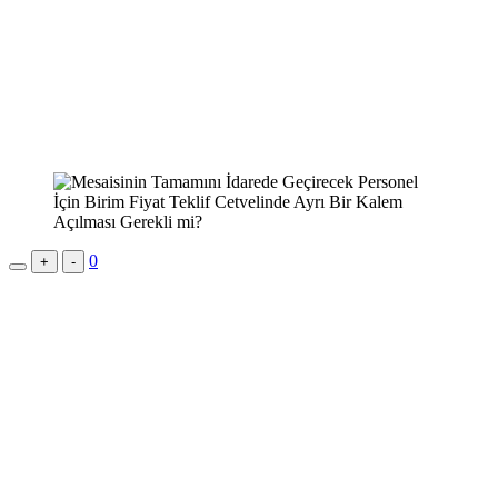
0
+
-