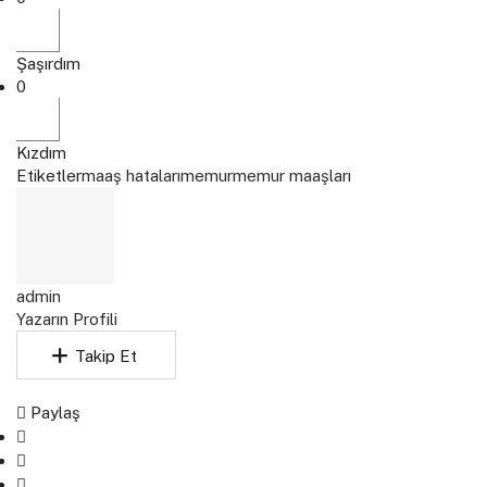
Şaşırdım
0
Kızdım
Etiketler
maaş hataları
memur
memur maaşları
admin
Yazarın Profili
Takip Et
Paylaş