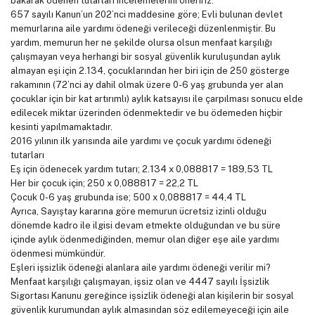
bakarak ödenen tutarları incelemelerini öneririz.
657 sayılı Kanun’un 202’nci maddesine göre; Evli bulunan devlet
memurlarına aile yardımı ödeneği verileceği düzenlenmiştir. Bu
yardım, memurun her ne şekilde olursa olsun menfaat karşılığı
çalışmayan veya herhangi bir sosyal güvenlik kuruluşundan aylık
almayan eşi için 2.134, çocuklarından her biri için de 250 gösterge
rakamının (72’nci ay dahil olmak üzere 0-6 yaş grubunda yer alan
çocuklar için bir kat artırımlı) aylık katsayısı ile çarpılması sonucu elde
edilecek miktar üzerinden ödenmektedir ve bu ödemeden hiçbir
kesinti yapılmamaktadır.
2016 yılının ilk yarısında aile yardımı ve çocuk yardımı ödeneği
tutarları
Eş için ödenecek yardım tutarı; 2.134 x 0,088817 = 189,53 TL
Her bir çocuk için; 250 x 0,088817 = 22,2 TL
Çocuk 0-6 yaş grubunda ise; 500 x 0,088817 = 44,4 TL
Ayrıca, Sayıştay kararına göre memurun ücretsiz izinli olduğu
dönemde kadro ile ilgisi devam etmekte olduğundan ve bu süre
içinde aylık ödenmediğinden, memur olan diğer eşe aile yardımı
ödenmesi mümkündür.
Eşleri işsizlik ödeneği alanlara aile yardımı ödeneği verilir mi?
Menfaat karşılığı çalışmayan, işsiz olan ve 4447 sayılı İşsizlik
Sigortası Kanunu gereğince işsizlik ödeneği alan kişilerin bir sosyal
güvenlik kurumundan aylık almasından söz edilemeyeceği için aile