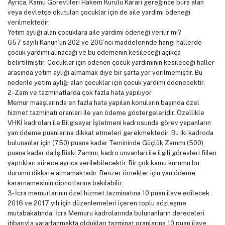
Ayrıca, Kamu Görevlileri Hakem Kurulu Kararı gereğince burs alan
veya devletçe okutulan çocuklar için de aile yardımı ödeneği
verilmektedir.
Yetim aylığı alan çocuklara aile yardımı ödeneği verilir mi?
657 sayılı Kanun’un 202 ve 206’ncı maddelerinde hangi hallerde
çocuk yardımı alınacağı ve bu ödemenin kesileceği açıkça
belirtilmiştir. Çocuklar için ödenen çocuk yardımının kesileceği haller
arasında yetim aylığı almamak diye bir şarta yer verilmemiştir. Bu
nedenle yetim aylığı alan çocuklar için çocuk yardımı ödenecektir.
2- Zam ve tazminatlarda çok fazla hata yapılıyor
Memur maaşlarında en fazla hata yapılan konuların başında özel
hizmet tazminatı oranları ile yan ödeme göstergeleridir. Özellikle
VHKİ kadroları ile Bilgisayar İşletmeni kadrosunda görev yapanların
yan ödeme puanlarına dikkat etmeleri gerekmektedir. Bu iki kadroda
bulunanlar için (750) puana kadar Temininde Güçlük Zammı (500)
puana kadar da İş Riski Zammı, kadro unvanları ile ilgili görevleri fiilen
yaptıkları sürece ayrıca verilebilecektir. Bir çok kamu kurumu bu
durumu dikkate almamaktadır. Benzer örnekler için yan ödeme
kararnamesinin dipnotlarına bakılabilir.
3- İcra memurlarının özel hizmet tazminatına 10 puan ilave edilecek
2016 ve 2017 yılı için düzenlemeleri içeren toplu sözleşme
mutabakatında; İcra Memuru kadrolarında bulunanların dereceleri
itibarıyla yararlanmakta oldukları tazminat oranlarına 10 puan ilave