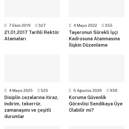
7 Ekim 2019
327
4 Mayıs 2022
355
21.01.2017 Tarihli Rektör
Taşeronun Sürekli İşçi
Atamaları
Kadrosuna Atanmasına
İlişkin Düzenleme
4 Mayıs 2025
525
6 Ağustos 2026
936
Disiplin cezalarına itiraz,
Koruma Güvenlik
indirim, tekerrür,
Görevlisi Sendikaya Üye
zamanaşımı ve çeşitli
Olabilir mi?
durumlar