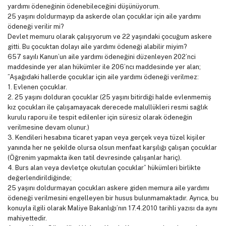
yardımı ödeneğinin ödenebileceğini düşünüyorum.
25 yaşını doldurmayıp da askerde olan çocuklar için aile yardımı
ödeneği verilir mi?
Devlet memuru olarak çalışıyorum ve 22 yaşındaki çocuğum askere
gitti. Bu çocuktan dolayı aile yardımı ödeneği alabilir miyim?
657 sayılı Kanun’un aile yardımı ödeneğini düzenleyen 202’nci
maddesinde yer alan hükümler ile 206’ncı maddesinde yer alan;
”Aşağıdaki hallerde çocuklar için aile yardımı ödeneği verilmez:
1. Evlenen çocuklar.
2. 25 yaşını dolduran çocuklar (25 yaşını bitirdiği halde evlenmemiş
kız çocukları ile çalışamayacak derecede malullükleri resmi sağlık
kurulu raporu ile tespit edilenler için süresiz olarak ödeneğin
verilmesine devam olunur.)
3. Kendileri hesabına ticaret yapan veya gerçek veya tüzel kişiler
yanında her ne şekilde olursa olsun menfaat karşılığı çalışan çocuklar
(Öğrenim yapmakta iken tatil devresinde çalışanlar hariç).
4. Burs alan veya devletçe okutulan çocuklar” hükümleri birlikte
değerlendirildiğinde;
25 yaşını doldurmayan çocukları askere giden memura aile yardımı
ödeneği verilmesini engelleyen bir husus bulunmamaktadır. Ayrıca, bu
konuyla ilgili olarak Maliye Bakanlığı’nın 17.4.2010 tarihli yazısı da aynı
mahiyettedir.