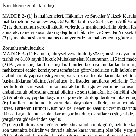
İş mahkemelerinin kuruluşu
MADDE 2- (1) İş mahkemeleri, Hâkimler ve Savcılar Yüksek Kurulunu
mahkemelerin yargı çevresi, 26/9/2004 tarihli ve 5235 sayılı Adlî Y
(2) İş durumunun gerekli kıldığı yerlerde iş mahkemelerinin birden fazl
alınarak, daireler arasındaki iş dağılımı Hâkimler ve Savcılar Yüksek 
(3) İş mahkemesi kurulmamış olan yerlerde bu mahkemenin görev alanı
Zorunlu arabuluculuk
MADDE 3- (1) Kanuna, bireysel veya toplu iş sözleşmesine dayanan iş
tarihli ve 6100 sayılı Hukuk Muhakemeleri Kanununun 115 inci maddesin
(2) Başvuru karşı tarafın, karşı taraf birden fazla ise bunlardan birin
mahkemesi adalet komisyonu tarafından görevlendirilen sulh hukuk mah
arabuluculuk yapmak isteyenleri, varsa uzmanlık alanlarını da belirtere
başkanlıklarına bildirir. Arabulucu, bu listeden taraflarca belirlenir.
her türlü iletişim vasıtasını kullanarak tarafları görevlendirme konus
arabuluculuk bürosuna derhal bildirir ve son tutanağın bir örneğini gön
(5) Arabulucu, yapılan başvuruyu görevlendirildiği tarihten itibaren üç 
(6) Tarafların arabulucu huzurunda anlaşmaları halinde, arabuluculuk ü
ücret, Tarifenin Birinci Kısmında belirlenen iki saatlik ücret miktar
iki saati aşan kısmı ise aksi kararlaştırılmadıkça taraflarca eşit şeki
yargılama giderlerinden sayılır.
(7) Geçerli bir mazeret göstermeksizin arabuluculuk görüşmelerine ka
son tutanakta belirtilir ve davada lehine karar verilmiş olsa bile, ya
(8) Arabuluculuk ücretini karşılamak için adli yardıma ihtiyaç duyan