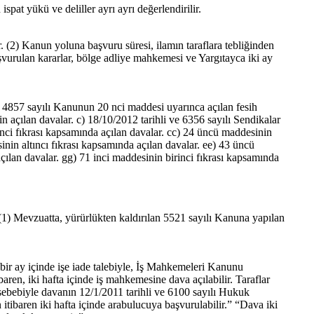
pat yükü ve deliller ayrı ayrı değerlendirilir.
2) Kanun yoluna başvuru süresi, ilamın taraflara tebliğinden
başvurulan kararlar, bölge adliye mahkemesi ve Yargıtayca iki ay
) 4857 sayılı Kanunun 20 nci maddesi uyarınca açılan fesih
çin açılan davalar. c) 18/10/2012 tarihli ve 6356 sayılı Sendikalar
nci fıkrası kapsamında açılan davalar. cc) 24 üncü maddesinin
inin altıncı fıkrası kapsamında açılan davalar. ee) 43 üncü
çılan davalar. gg) 71 inci maddesinin birinci fıkrası kapsamında
1) Mevzuatta, yürürlükten kaldırılan 5521 sayılı Kanuna yapılan
, bir ay içinde işe iade talebiyle, İş Mahkemeleri Kanunu
en, iki hafta içinde iş mahkemesine dava açılabilir. Taraflar
ebebiyle davanın 12/1/2011 tarihli ve 6100 sayılı Hukuk
tibaren iki hafta içinde arabulucuya başvurulabilir.” “Dava iki