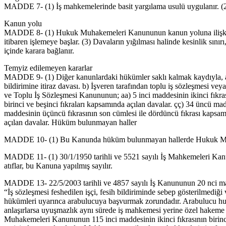
MADDE 7- (1) İş mahkemelerinde basit yargılama usulü uygulanır. (2) Da
Kanun yolu
MADDE 8- (1) Hukuk Muhakemeleri Kanununun kanun yoluna ilişkin hük
itibaren işlemeye başlar. (3) Davaların yığılması halinde kesinlik sını
içinde karara bağlanır.
Temyiz edilemeyen kararlar
MADDE 9- (1) Diğer kanunlardaki hükümler saklı kalmak kaydıyla, aşağ
bildirimine itiraz davası. b) İşveren tarafından toplu iş sözleşmesi veya
ve Toplu İş Sözleşmesi Kanununun; aa) 5 inci maddesinin ikinci fıkra
birinci ve beşinci fıkraları kapsamında açılan davalar. çç) 34 üncü ma
maddesinin üçüncü fıkrasının son cümlesi ile dördüncü fıkrası kapsamı
açılan davalar. Hüküm bulunmayan haller
MADDE 10- (1) Bu Kanunda hüküm bulunmayan hallerde Hukuk Muha
MADDE 11- (1) 30/1/1950 tarihli ve 5521 sayılı İş Mahkemeleri Kanun
atıflar, bu Kanuna yapılmış sayılır.
MADDE 13- 22/5/2003 tarihli ve 4857 sayılı İş Kanununun 20 nci maddes
“İş sözleşmesi feshedilen işçi, fesih bildiriminde sebep gösterilmediği
hükümleri uyarınca arabulucuya başvurmak zorundadır. Arabulucu huzuru
anlaşırlarsa uyuşmazlık aynı sürede iş mahkemesi yerine özel hakeme
Muhakemeleri Kanununun 115 inci maddesinin ikinci fıkrasının birinci 