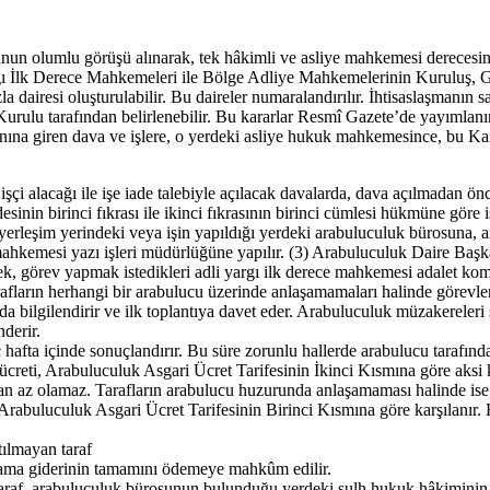
n olumlu görüşü alınarak, tek hâkimli ve asliye mahkemesi derecesin
argı İlk Derece Mahkemeleri ile Bölge Adliye Mahkemelerinin Kuruluş, 
a dairesi oluşturulabilir. Bu daireler numaralandırılır. İhtisaslaşmanın 
Kurulu tarafından belirlenebilir. Bu kararlar Resmî Gazete’de yayımlanı
na giren dava ve işlere, o yerdeki asliye hukuk mahkemesince, bu Kanu
çi alacağı ile işe iade talebiyle açılacak davalarda, dava açılmadan 
in birinci fıkrası ile ikinci fıkrasının birinci cümlesi hükmüne göre iş
in yerleşim yerindeki veya işin yapıldığı yerdeki arabuluculuk bürosuna,
kemesi yazı işleri müdürlüğüne yapılır. (3) Arabuluculuk Daire Başkan
k, görev yapmak istedikleri adli yargı ilk derece mahkemesi adalet komisy
 Tarafların herhangi bir arabulucu üzerinde anlaşamamaları halinde görev
unda bilgilendirir ve ilk toplantıya davet eder. Arabuluculuk müzakerel
derir.
hafta içinde sonuçlandırır. Bu süre zorunlu hallerde arabulucu tarafından 
creti, Arabuluculuk Asgari Ücret Tarifesinin İkinci Kısmına göre aksi ka
ından az olamaz. Tarafların arabulucu huzurunda anlaşamaması halinde is
lde, Arabuluculuk Asgari Ücret Tarifesinin Birinci Kısmına göre karşılanı
tılmayan taraf
rgılama giderinin tamamını ödemeye mahkûm edilir.
 taraf, arabuluculuk bürosunun bulunduğu yerdeki sulh hukuk hâkiminin