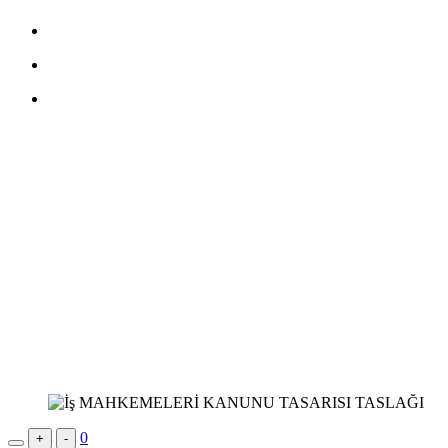
0
+
-