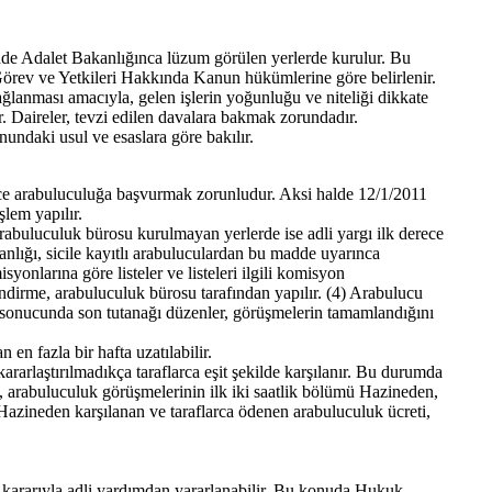
de Adalet Bakanlığınca lüzum görülen yerlerde kurulur. Bu
Görev ve Yetkileri Hakkında Kanun hükümlerine göre belirlenir.
sağlanması amacıyla, gelen işlerin yoğunluğu ve niteliği dikkate
r. Daireler, tevzi edilen davalara bakmak zorundadır.
ndaki usul ve esaslara göre bakılır.
önce arabuluculuğa başvurmak zorunludur. Aksi halde 12/1/2011
lem yapılır.
 arabuluculuk bürosu kurulmayan yerlerde ise adli yargı ilk derece
lığı, sicile kayıtlı arabuluculardan bu madde uyarınca
onlarına göre listeler ve listeleri ilgili komisyon
lendirme, arabuluculuk bürosu tarafından yapılır. (4) Arabulucu
eri sonucunda son tutanağı düzenler, görüşmelerin tamamlandığını
en fazla bir hafta uzatılabilir.
rarlaştırılmadıkça taraflarca eşit şekilde karşılanır. Bu durumda
e, arabuluculuk görüşmelerinin ilk iki saatlik bölümü Hazineden,
r. Hazineden karşılanan ve taraflarca ödenen arabuluculuk ücreti,
 kararıyla adli yardımdan yararlanabilir. Bu konuda Hukuk