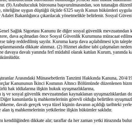
r. (9) Arabuluculuk bürosuna başvurulmasından, son tutanağın düzenle
niteliğine uygun düştüğü ölçüde 6325 sayılı Kanun hükümleri uygulan
r Adalet Bakanlığınca çıkarılacak yönetmelikle belirlenir. Sosyal Güven
Genel Sağlık Sigortası Kanunu ile diğer sosyal güvenlik mevzuatından k
lmak üzere, dava açılmadan önce Sosyal Güvenlik Kurumuna müracaat edilm
 talep reddedilmiş sayılır. Kuruma karşı dava açılabilmesi için taleple
anmasında dikkate alınmaz. (2) Hizmet akdine tabi çalışmaları nedeniyle 
ine davaya davalı yanında ferî müdahil olarak katılan Kurum, yanında k
yükümlüdür.
lıştıranlar Arasındaki Münasebetlerin Tanzimi Hakkında Kanuna, 20/4/196
orçlar Kanununun İkinci Kısmının Altıncı Bölümünde düzenlenen hizmet sö
ürlü hak iddialarına ilişkin hukuk uyuşmazlıklarına,
iş ve sosyal güvenlik mevzuatından kaynaklanan uyuşmazlıklardan doğa
) Diğer kanunlarda iş mahkemelerinin görevli olduğu belirtilen uyuşmazlık
eme, davalı gerçek veya tüzel kişinin davanın açıldığı tarihteki yerle
 alan iş mahkemelerinin yetkilerine ilişkin hükümler saklıdır.
kendiliğinden dikkate alır; taraflar da her zaman yetki itirazında bulun