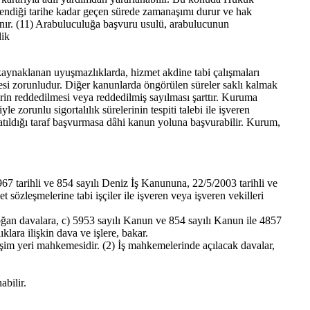
ndiği tarihe kadar geçen sürede zamanaşımı durur ve hak
ır. (11) Arabuluculuğa başvuru usulü, arabulucunun
lik
aynaklanan uyuşmazlıklarda, hizmet akdine tabi çalışmaları
esi zorunludur. Diğer kanunlarda öngörülen süreler saklı kalmak
rin reddedilmesi veya reddedilmiş sayılması şarttır. Kuruma
zorunlu sigortalılık sürelerinin tespiti talebi ile işveren
atıldığı taraf başvurmasa dâhi kanun yoluna başvurabilir. Kurum,
7 tarihli ve 854 sayılı Deniz İş Kanununa, 22/5/2003 tarihli ve
zleşmelerine tabi işçiler ile işveren veya işveren vekilleri
n davalara, c) 5953 sayılı Kanun ve 854 sayılı Kanun ile 4857
lara ilişkin dava ve işlere, bakar.
şim yeri mahkemesidir. (2) İş mahkemelerinde açılacak davalar,
abilir.