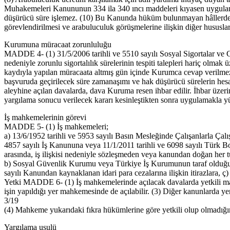
Muhakemeleri Kanununun 334 ila 340 ıncı maddeleri kıyasen uygulanı
düşürücü süre işlemez. (10) Bu Kanunda hüküm bulunmayan hâllerde, 
görevlendirilmesi ve arabuluculuk görüşmelerine ilişkin diğer hususla
Kurumuna müracaat zorunluluğu
MADDE 4- (1) 31/5/2006 tarihli ve 5510 sayılı Sosyal Sigortalar ve 
nedeniyle zorunlu sigortalılık sürelerinin tespiti talepleri hariç o
kaydıyla yapılan müracaata altmış gün içinde Kurumca cevap verilmezse
başvuruda geçirilecek süre zamanaşımı ve hak düşürücü sürelerin hesapl
aleyhine açılan davalarda, dava Kuruma resen ihbar edilir. İhbar üzer
yargılama sonucu verilecek kararı kesinleştikten sonra uygulamakla 
İş mahkemelerinin görevi
MADDE 5- (1) İş mahkemeleri;
a) 13/6/1952 tarihli ve 5953 sayılı Basın Mesleğinde Çalışanlarla Ça
4857 sayılı İş Kanununa veya 11/1/2011 tarihli ve 6098 sayılı Türk B
arasında, iş ilişkisi nedeniyle sözleşmeden veya kanundan doğan her t
b) Sosyal Güvenlik Kurumu veya Türkiye İş Kurumunun taraf olduğu 
sayılı Kanundan kaynaklanan idari para cezalarına ilişkin itirazlara, ç
Yetki MADDE 6- (1) İş mahkemelerinde açılacak davalarda yetkili mahk
işin yapıldığı yer mahkemesinde de açılabilir. (3) Diğer kanunlarda yer
3/19
(4) Mahkeme yukarıdaki fıkra hükümlerine göre yetkili olup olmadığını 
Yargılama usulü