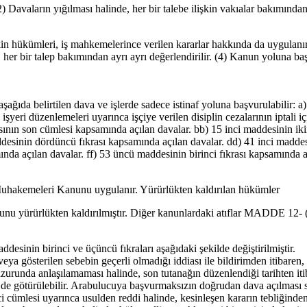
vaların yığılması halinde, her bir talebe ilişkin vakıalar bakımından is
ümleri, iş mahkemelerince verilen kararlar hakkında da uygulanır. (
rı, her bir talep bakımından ayrı ayrı değerlendirilir. (4) Kanun yoluna 
ıda belirtilen dava ve işlerde sadece istinaf yoluna başvurulabilir: a
 işyeri düzenlemeleri uyarınca işçiye verilen disiplin cezalarının iptali i
sının son cümlesi kapsamında açılan davalar. bb) 15 inci maddesinin iki
ddesinin dördüncü fıkrası kapsamında açılan davalar. dd) 41 inci maddes
nda açılan davalar. ff) 53 üncü maddesinin birinci fıkrası kapsamında a
kemeleri Kanunu uygulanır. Yürürlükten kaldırılan hükümler
u yürürlükten kaldırılmıştır. Diğer kanunlardaki atıflar MADDE 12- (
inin birinci ve üçüncü fıkraları aşağıdaki şekilde değiştirilmiştir.
 veya gösterilen sebebin geçerli olmadığı iddiası ile bildirimden itibaren
nda anlaşılamaması halinde, son tutanağın düzenlendiği tarihten itibar
 de götürülebilir. Arabulucuya başvurmaksızın doğrudan dava açılması s
cümlesi uyarınca usulden reddi halinde, kesinleşen kararın tebliğinden i