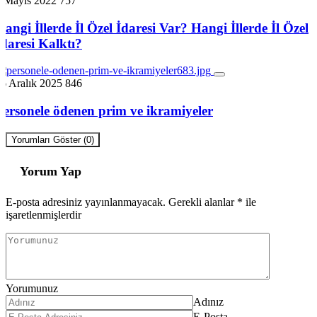
8 Mayıs 2022
757
Hangi İllerde İl Özel İdaresi Var? Hangi İllerde İl Özel
İdaresi Kalktı?
6 Aralık 2025
846
Personele ödenen prim ve ikramiyeler
Yorumları Göster (0)
Yorum Yap
E-posta adresiniz yayınlanmayacak.
Gerekli alanlar
*
ile
işaretlenmişlerdir
Yorumunuz
Adınız
E-Posta