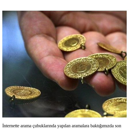
İntеrnеttе arama çubuklarında yapılan aramalara baktığımızda son