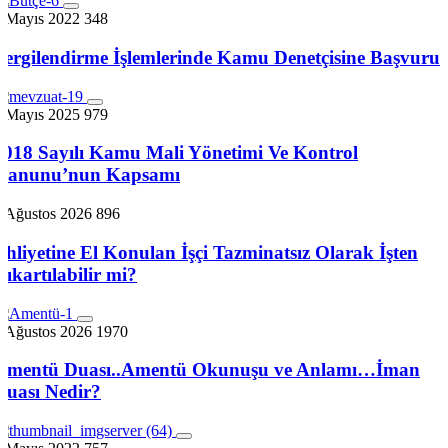
4 Mayıs 2022
348
Vergilendirme İşlemlerinde Kamu Denetçisine Başvuru
2 Mayıs 2025
979
5018 Sayılı Kamu Mali Yönetimi Ve Kontrol
Kanunu’nun Kapsamı
5 Ağustos 2026
896
Ehliyetine El Konulan İşçi Tazminatsız Olarak İşten
Çıkartılabilir mi?
4 Ağustos 2026
1970
Amentü Duası..Amentü Okunuşu ve Anlamı…İman
Duası Nedir?