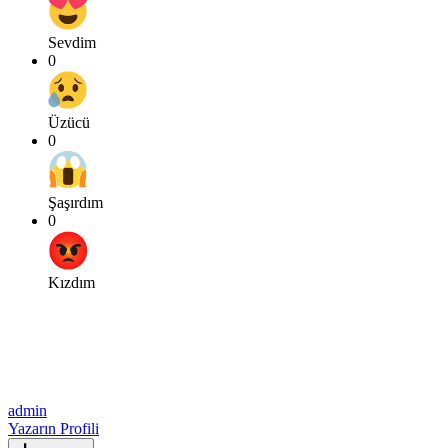
Sevdim
0
Üzücü
0
Şaşırdım
0
Kızdım
admin
Yazarın Profili