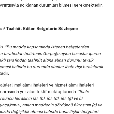
ayrıntısıyla açıklanan durumları bilmesi gerekmektedir.
R
sı/ Taahhüt Edilen Belgelerin Sözleşme
da,
“Bu madde kapsamında istenen belgelerden
tarafından belirlenir. Gerçeğe aykırı hususlar içeren
kli tarafından taahhüt altına alınan durumu tevsik
esi halinde bu durumda olanlar ihale dışı bırakılarak
adır.
eleri, mal alımı ihaleleri ve hizmet alımı ihaleleri
r arasında yer alan teklif mektuplarında,
“İhale
 fıkrasının (a), (b), (c), (d), (e), (g) ve (i)
acağımızı, anılan maddenin dördüncü fıkrasının (c) ve
muzda değişiklik olması halinde buna ilişkin belgeleri