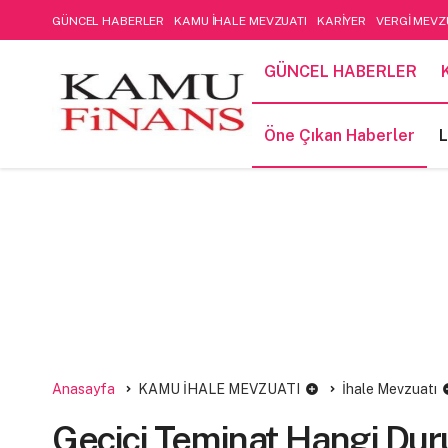
GÜNCEL HABERLER
KAMU İHALE MEVZUATI
KARİYER
VERGİ MEVZ
SOSYAL GÜVENLİK
Öne Çıkan Haberler
LIFE STYLE
Kamu Mali Yön
GÜNCEL HABERLER
FİNANSAL MUHASEBE-DENETİM
Öne Çıkan Haberler
L
Anasayfa
KAMU İHALE MEVZUATI
İhale Mevzuatı
Geçici Teminat Hangi Dur