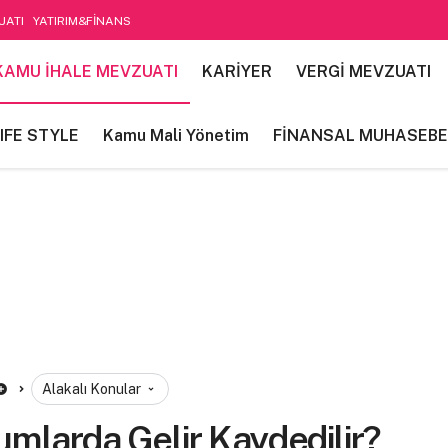
UATI
YATIRIM&FİNANS
etim
KAMU İHALE MEVZUATI
KARİYER
VERGİ MEVZUATI
IFE STYLE
Kamu Mali Yönetim
FİNANSAL MUHASEBE
Alakalı Konular
umlarda Gelir Kaydedilir?