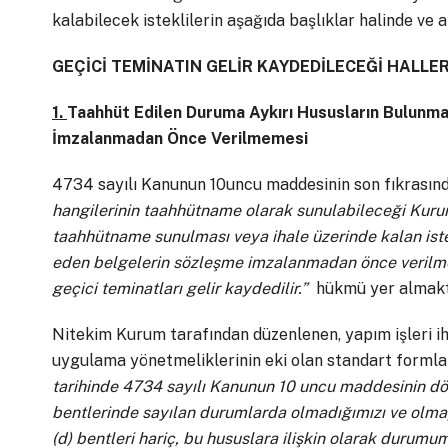
kalabilecek isteklilerin aşağıda başlıklar halinde ve 
GEÇİCİ TEMİNATIN GELİR KAYDEDİLECEĞİ HALLE
1.
Taahhüt Edilen Duruma Aykırı Hususların Bulunma
İmzalanmadan Önce Verilmemesi
4734 sayılı Kanunun 10uncu maddesinin son fıkrasın
hangilerinin taahhütname olarak sunulabileceği Kurum 
taahhütname sunulması veya ihale üzerinde kalan iste
eden belgelerin sözleşme imzalanmadan önce verilmem
geçici teminatları gelir kaydedilir.”
hükmü yer almakt
Nitekim Kurum tarafından düzenlenen, yapım işleri ihal
uygulama yönetmeliklerinin eki olan standart formla
tarihinde 4734 sayılı Kanunun 10 uncu maddesinin dördüncü
bentlerinde sayılan durumlarda olmadığımızı ve olmay
(d) bentleri hariç, bu hususlara ilişkin olarak durumu