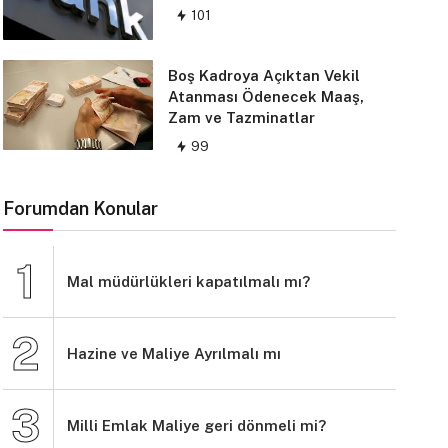
101
Boş Kadroya Açıktan Vekil
Atanması Ödenecek Maaş,
Zam ve Tazminatlar
99
Forumdan Konular
Mal müdürlükleri kapatılmalı mı?
Hazine ve Maliye Ayrılmalı mı
Milli Emlak Maliye geri dönmeli mi?