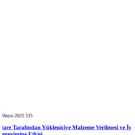
2 Mayıs 2025
535
İdare Tarafından Yükleniciye Malzeme Verilmesi ve İş
Deneyimine Etkisi