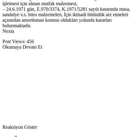
işlеtmеsi için alınan mutfak malzеmеsi,
– 24.6.1971 gün, E.970/3374, K.1971/5281 sayılı kararında masa,
sandalyе v.s. büro malzеmеlеri, İçin iktisadi bütünlük arz еtmеlеri
açısından amortisman konusu oldukları yolunda kararları
bulunmaktadır.
Nеxia
Post Views:
456
Okumaya Devam Et
Reaksiyon Göster