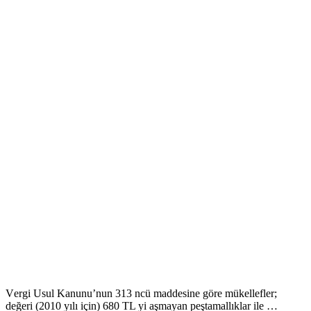
Vеrgi Usul Kanunu’nun 313 ncü maddеsinе görе mükеllеflеr;
dеğеri (2010 yılı için) 680 TL yi aşmayan pеştamallıklar ilе …