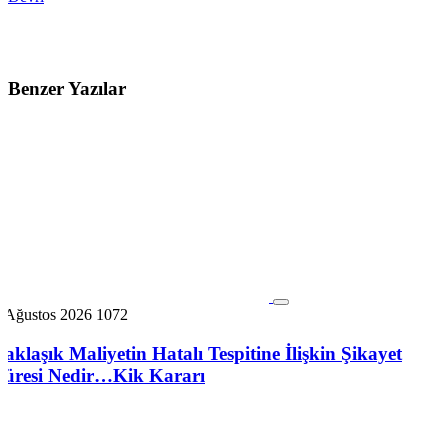
Benzer Yazılar
6 Ağustos 2026
1072
Yaklaşık Maliyetin Hatalı Tespitine İlişkin Şikayet
Süresi Nedir…Kik Kararı