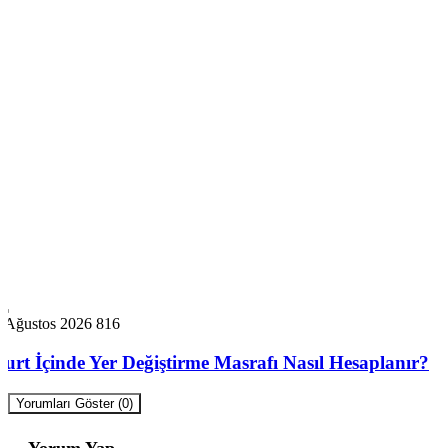
6 Ağustos 2026
816
Yurt İçinde Yer Değiştirme Masrafı Nasıl Hesaplanır?
Yorumları Göster (0)
Yorum Yap