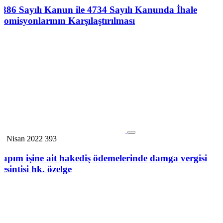
2886 Sayılı Kanun ile 4734 Sayılı Kanunda İhale
Komisyonlarının Karşılaştırılması
21 Nisan 2022
393
Yapım işine ait hakediş ödemelerinde damga vergisi
kesintisi hk. özelge