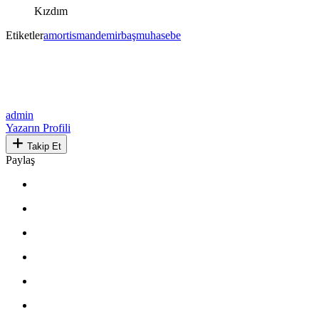
Kızdım
Etiketler
amortisman
demirbaş
muhasebe
admin
Yazarın Profili
Takip Et
Paylaş