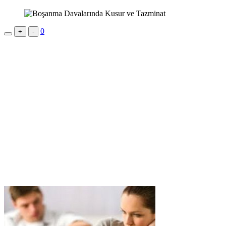
0
+
-