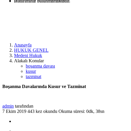
Bildiriminiz bulunmamaktadır.
Anasayfa
HUKUK GENEL
Medeni Hukuk
Alakalı Konular
boşanma davası
kusur
tazminat
Boşanma Davalarında Kusur ve Tazminat
admin
tarafından
7 Ekim 2019
443 kez okundu
Okuma süresi: 0dk, 38sn