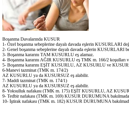
Boşanma Davalarında KUSUR
1- Özel boşanma sebeplerine dayalı davada eşlerin KUSURLARI değil 
2- Genel boşanma sebeplerine dayalı
davada eşlerin KUSURLARI beli
3- Boşanma kararını TAM KUSURLU eş alamaz.
4- Boşanma kararını AĞIR KUSURLU eş TMK m. 166/2 koşulları var
5- Boşanma kararını EŞİT KUSURLU, AZ KUSURLU ve KUSURSUZ
6-Manevi tazminat (TMK m. 174/2)
AZ KUSURLU ya da KUSURSUZ eş alabilir.
7- Maddi tazminat (TMK m. 174/1)
AZ KUSURLU ya da KUSURSUZ eş alabilir.
8- Yoksulluk nafakası (TMK m. 175) EŞİT KUSURLU, AZ KUSUR
9- Tedbir nafakası (TMK m. 169) KUSUR DURUMUNA bakılmadan 
10- İştirak nafakası (TMK m. 182) KUSUR DURUMUNA bakılmadan