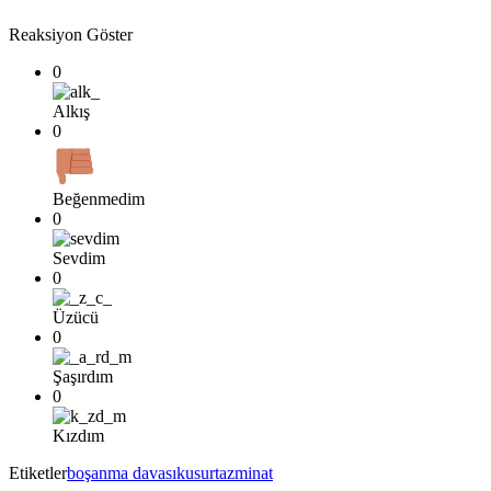
Reaksiyon Göster
0
Alkış
0
Beğenmedim
0
Sevdim
0
Üzücü
0
Şaşırdım
0
Kızdım
Etiketler
boşanma davası
kusur
tazminat