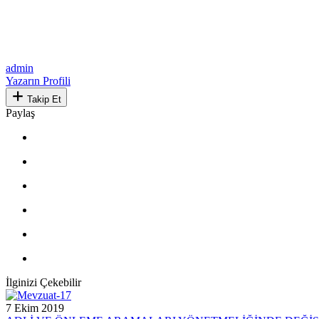
admin
Yazarın Profili
Takip Et
Paylaş
İlginizi Çekebilir
7 Ekim 2019