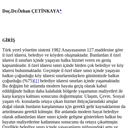
Doç.Dr.Özhan ÇETİNKAYA
*
GİRİŞ
Türk yerel yönetim sistemi 1982 Anayasasının 127.maddesine göre
il özel idaresi, belediye ve köyden oluşmaktadır. Bunlardan il özel
idaresi il sınırları içinde yaşayan halka hizmet veren en geniş
kapsamlısıdır. il özel idaresi sınırı içinde birden çok belediye ve köy
idaresi bulunmaktadır. Geçmişte il özel idare sınırı içinde yaşayan
halkın çoğunluğu köy idaresi sınırlarındayken günümüzde halkın
çoğunluğu (%75)
[1]
belediye idaresi sınırları içinde yaşamaktadır.
Bu değişim bir anlamda modern hayata geçiş olarak kabul
edildiğinde halkın daha kalabalık bölgede yaşamanın maliyetleri ile
karşı karşıya kalması sonucunu doğurmuştur. Ulaşım, Çevre, Sosyal
yaşam vb. konularda ortaya çıkan hizmet ihtiyaçlarındaki artışlar
doğal olarak bunların karşılanması için gerekli gelir kaynaklarının da
artırılmasını gerekli kılmıştır. Bir anlamda modern hayat belediye
olarak adlandırılan idare sınırı içinde gelişme gösterirken halkın bu
hayatın maliyetlerine katlanması sonucunu da ortaya çıkartmıştır.
Özellikle belediye sınırı içinde yaşayanların nüfusundaki artış ve