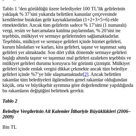
Tablo 1 ’den görüldüğü üzere belediyeler 100 TL’lik gelirlerinin
yaklaşık % 37’sini yukarıda belirtilen kanunlar çerçevesinde
kendilerine bırakılan gelir kaynaklarından (1+2+3+5+6) elde
etmektedirler. Ancak tüm gelirlerin sadece % 17’sini (1 numaralı)
vergi, resim ve harcamalara katılma paylarından, % 20’sini ise
teşebbüs, mülkiyet ve sermaye gelirlerinden sağlamaktadırlar.
Teşebbüs, mülkiyet ve sermaye gelirleri içinde hizmet gelirleri,
kurum hâsılatları ve karları, kira gelirleri, taşınır ve taşınmaz satış
gelirleri yer almaktadır. Son dört yıllık dönemde sermaye gelirleri
başlığı altında taşınır ve taşınmaz mal gelirleri azalırken teşebbüs ve
mülkiyet gelirleri durumu koruyucu bir görüntü çizmiştir. Mülkiyet
gelirleri içinde emlak vergisi dikkat çekmekte ancak tüm belediye
gelirleri içinde %7’ye bile ulaşmamaktadır
[2]
. Ancak belirtilen
rakamlar tüm belediyeleri ilgilendiren genel rakamlar olduğundan
küçük, orta ve büyükşehir ayrımına göre değerlendirme yapıldığında
bu rakamların değiştiğini belirtmek gerekir.
Tablo 2
Belediye Vergilerinin Alt Kalemler İtibariyle Büyüklükleri (2006–
2009)
Bin TL