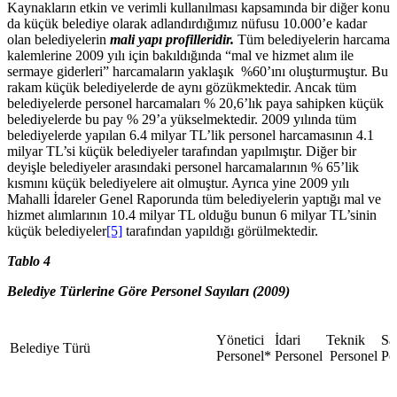
Kaynakların etkin ve verimli kullanılması kapsamında bir diğer konu
da küçük belediye olarak adlandırdığımız nüfusu 10.000’e kadar
olan belediyelerin
mali yapı profilleridir.
Tüm belediyelerin harcama
kalemlerine 2009 yılı için bakıldığında “mal ve hizmet alım ile
sermaye giderleri” harcamaların yaklaşık %60’ını oluşturmuştur. Bu
rakam küçük belediyelerde de aynı gözükmektedir. Ancak tüm
belediyelerde personel harcamaları % 20,6’lık paya sahipken küçük
belediyelerde bu pay % 29’a yükselmektedir. 2009 yılında tüm
belediyelerde yapılan 6.4 milyar TL’lik personel harcamasının 4.1
milyar TL’si küçük belediyeler tarafından yapılmıştır. Diğer bir
deyişle belediyeler arasındaki personel harcamalarının % 65’lik
kısmını küçük belediyelere ait olmuştur. Ayrıca yine 2009 yılı
Mahalli İdareler Genel Raporunda tüm belediyelerin yaptığı mal ve
hizmet alımlarının 10.4 milyar TL olduğu bunun 6 milyar TL’sinin
küçük belediyeler
[5]
tarafından yapıldığı görülmektedir.
Tablo 4
Belediye Türlerine Göre Personel Sayıları (2009)
Yönetici
İdari
Teknik
Sa
Belediye Türü
Personel*
Personel
Personel
Pe