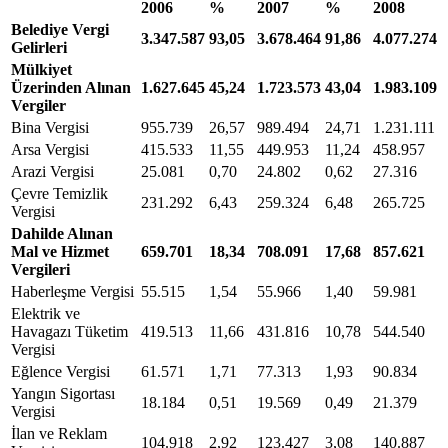
2006
%
2007
%
2008
Belediye Vergi
3.347.587
93,05
3.678.464
91,86
4.077.274
Gelirleri
Mülkiyet
Üzerinden Alınan
1.627.645
45,24
1.723.573
43,04
1.983.109
Vergiler
Bina Vergisi
955.739
26,57
989.494
24,71
1.231.111
Arsa Vergisi
415.533
11,55
449.953
11,24
458.957
Arazi Vergisi
25.081
0,70
24.802
0,62
27.316
0
Çevre Temizlik
231.292
6,43
259.324
6,48
265.725
6
Vergisi
Dahilde Alınan
Mal ve Hizmet
659.701
18,34
708.091
17,68
857.621
Vergileri
Haberleşme Vergisi
55.515
1,54
55.966
1,40
59.981
1
Elektrik ve
Havagazı Tüketim
419.513
11,66
431.816
10,78
544.540
Vergisi
Eğlence Vergisi
61.571
1,71
77.313
1,93
90.834
2
Yangın Sigortası
18.184
0,51
19.569
0,49
21.379
0
Vergisi
İlan ve Reklam
104.918
2,92
123.427
3,08
140.887
3