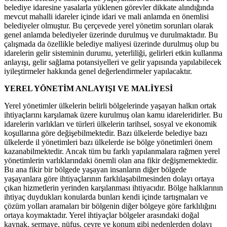
belediye idaresine yasalarla yüklenen görevler dikkate alındığında
mevcut mahalli idareler içinde idari ve mali anlamda en önemlisi
belediyeler olmuştur. Bu çerçevede yerel yönetim sorunları olarak
genel anlamda belediyeler üzerinde durulmuş ve durulmaktadır. Bu
çalışmada da özellikle belediye maliyesi üzerinde durulmuş olup bu
idarelerin gelir sisteminin durumu, yeterliliği, gelirleri etkin kullanma
anlayışı, gelir sağlama potansiyelleri ve gelir yapısında yapılabilecek
iyileştirmeler hakkında genel değerlendirmeler yapılacaktır.
YEREL YÖNETİM ANLAYIŞI VE MALİYESİ
Yerel yönetimler ülkelerin belirli bölgelerinde yaşayan halkın ortak
ihtiyaçlarını karşılamak üzere kurulmuş olan kamu idareleridirler. Bu
idarelerin varlıkları ve türleri ülkelerin tarihsel, sosyal ve ekonomik
koşullarına göre değişebilmektedir. Bazı ülkelerde belediye bazı
ülkelerde il yönetimleri bazı ülkelerde ise bölge yönetimleri önem
kazanabilmektedir. Ancak tüm bu farklı yapılanmalara rağmen yerel
yönetimlerin varlıklarındaki önemli olan ana fikir değişmemektedir.
Bu ana fikir bir bölgede yaşayan insanların diğer bölgede
yaşayanlara göre ihtiyaçlarının farklılaşabilmesinden dolayı ortaya
çıkan hizmetlerin yerinden karşılanması ihtiyacıdır. Bölge halklarının
ihtiyaç duydukları konularda bunları kendi içinde tartışmaları ve
çözüm yolları aramaları bir bölgenin diğer bölgeye göre farklılığını
ortaya koymaktadır. Yerel ihtiyaçlar bölgeler arasındaki doğal
kaynak, sermaye, nüfus, çevre ve konum gibi nedenlerden dolayı