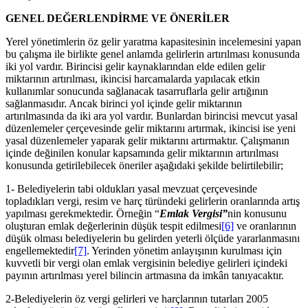
GENEL DEĞERLENDİRME VE ÖNERİLER
Yerel yönetimlerin öz gelir yaratma kapasitesinin incelemesini yapan
bu çalışma ile birlikte genel anlamda gelirlerin artırılması konusunda
iki yol vardır. Birincisi gelir kaynaklarından elde edilen gelir
miktarının artırılması, ikincisi harcamalarda yapılacak etkin
kullanımlar sonucunda sağlanacak tasarruflarla gelir artığının
sağlanmasıdır. Ancak birinci yol içinde gelir miktarının
artırılmasında da iki ara yol vardır. Bunlardan birincisi mevcut yasal
düzenlemeler çerçevesinde gelir miktarını artırmak, ikincisi ise yeni
yasal düzenlemeler yaparak gelir miktarını artırmaktır. Çalışmanın
içinde değinilen konular kapsamında gelir miktarının artırılması
konusunda getirilebilecek öneriler aşağıdaki şekilde belirtilebilir;
1- Belediyelerin tabi oldukları yasal mevzuat çerçevesinde
topladıkları vergi, resim ve harç türündeki gelirlerin oranlarında artış
yapılması gerekmektedir. Örneğin “
Emlak Vergisi”
nin konusunu
oluşturan emlak değerlerinin düşük tespit edilmesi
[6]
ve oranlarının
düşük olması belediyelerin bu gelirden yeterli ölçüde yararlanmasını
engellemektedir
[7]
. Yerinden yönetim anlayışının kurulması için
kuvvetli bir vergi olan emlak vergisinin belediye gelirleri içindeki
payının artırılması yerel bilincin artmasına da imkân tanıyacaktır.
2-Belediyelerin öz vergi gelirleri ve harçlarının tutarları 2005