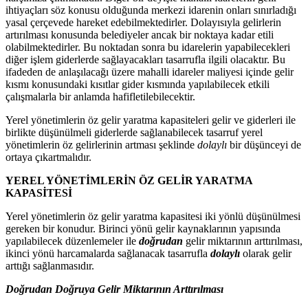
ihtiyaçları söz konusu olduğunda merkezi idarenin onları sınırladığı
yasal çerçevede hareket edebilmektedirler. Dolayısıyla gelirlerin
artırılması konusunda belediyeler ancak bir noktaya kadar etili
olabilmektedirler. Bu noktadan sonra bu idarelerin yapabilecekleri
diğer işlem giderlerde sağlayacakları tasarrufla ilgili olacaktır. Bu
ifadeden de anlaşılacağı üzere mahalli idareler maliyesi içinde gelir
kısmı konusundaki kısıtlar gider kısmında yapılabilecek etkili
çalışmalarla bir anlamda hafifletilebilecektir.
Yerel yönetimlerin öz gelir yaratma kapasiteleri gelir ve giderleri ile
birlikte düşünülmeli giderlerde sağlanabilecek tasarruf yerel
yönetimlerin öz gelirlerinin artması şeklinde
dolaylı
bir düşünceyi de
ortaya çıkartmalıdır.
YEREL YÖNETİMLERİN ÖZ GELİR YARATMA
KAPASİTESİ
Yerel yönetimlerin öz gelir yaratma kapasitesi iki yönlü düşünülmesi
gereken bir konudur. Birinci yönü gelir kaynaklarının yapısında
yapılabilecek düzenlemeler ile
doğrudan
gelir miktarının arttırılması,
ikinci yönü harcamalarda sağlanacak tasarrufla
dolaylı
olarak gelir
arttığı sağlanmasıdır.
Doğrudan Doğruya Gelir Miktarının Arttırılması