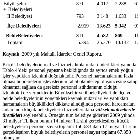
Büyükşehir
871
4.017
2.288
67
e Belediyeleri
İl Belediyesi
793
3.148
1.633
15
İlçe Belediyeleri
2.919
13.623
5.342
93
BeldeBelediyeleri
811
4.582
869
10
Toplam
5.394
25.370
10.132
1.
Kaynak
: 2009 yılı Mahalli İdareler Genel Raporu.
Küçük belediyelerin mal ve hizmet alımlarındaki liderlikleri yanında
Tablo 4’deki personel yapısına bakıldığında da ayrıca emek yoğun
işler yaptıkları izlenimi doğmaktadır. Personel harcamalarının fazla
olması bu idarelerin işleyişlerinin rahat olabileceği düşüncesine sahip
olmamızı sağlasa da gereksiz personel istihdamının olduğu
izlenimini de vermektedir. Büyükşehir ve il belediyeleri ile ilçe ve
belde belediyelerinin yönettikleri kaynak miktarları ve yaptıkları
harcamaların büyüklükleri dikkate alındığında personel harcamaları
anlamında küçük belediyelerin hizmetleri daha
yüksek maliyetlerde
ürettikleri
söylenebilir. Örneğin tüm belediye giderleri 2009 yılında
31 milyar TL iken bunun 14 milyar TL’sini gerçekleştiren küçük
belediyelerin personel sayısı toplamı 156.683 iken 17 milyar TL’sini
gerçekleştiren büyük belediyelerin personel sayısı toplamı 67.358
olmuştur.