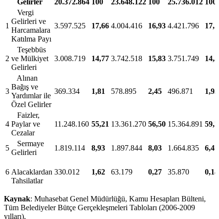
Gelirler
20.372.864
100
23.648.122
100
25.736.012
100
Vergi
Gelirleri ve
1
3.597.525
17,66
4.004.416
16,93
4.421.796
17,1
Harcamalara
Katılma Payı
Teşebbüs
2
ve Mülkiyet
3.008.719
14,77
3.742.518
15,83
3.751.749
14,5
Gelirleri
Alınan
Bağış ve
3
369.334
1,81
578.895
2,45
496.871
1,93
Yardımlar ile
Özel Gelirler
Faizler,
4
Paylar ve
11.248.160
55,21
13.361.270
56,50
15.364.891
59,7
Cezalar
Sermaye
5
1.819.114
8,93
1.897.844
8,03
1.664.835
6,47
Gelirleri
6
Alacaklardan
330.012
1,62
63.179
0,27
35.870
0,14
Tahsilatlar
Kaynak
: Muhasebat Genel Müdürlüğü, Kamu Hesapları Bülteni,
Tüm Belediyeler Bütçe Gerçekleşmeleri Tabloları (2006-2009
yılları),