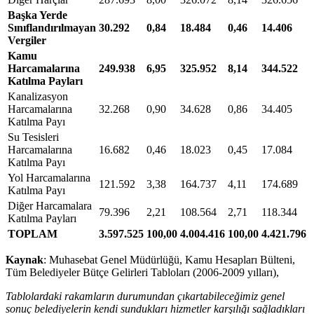
Başka Yerde
Sınıflandırılmayan
30.292
0,84
18.484
0,46
14.406
0
Vergiler
Kamu
Harcamalarına
249.938
6,95
325.952
8,14
344.522
7
Katılma Payları
Kanalizasyon
Harcamalarına
32.268
0,90
34.628
0,86
34.405
0
Katılma Payı
Su Tesisleri
Harcamalarına
16.682
0,46
18.023
0,45
17.084
0
Katılma Payı
Yol Harcamalarına
121.592
3,38
164.737
4,11
174.689
3
Katılma Payı
Diğer Harcamalara
79.396
2,21
108.564
2,71
118.344
2
Katılma Payları
TOPLAM
3.597.525
100,00
4.004.416
100,00
4.421.796
Kaynak
: Muhasebat Genel Müdürlüğü, Kamu Hesapları Bülteni,
Tüm Belediyeler Bütçe Gelirleri Tabloları (2006-2009 yılları),
Tablolardaki rakamların durumundan çıkartabileceğimiz genel
sonuç belediyelerin kendi sundukları hizmetler karşılığı sağladıkları