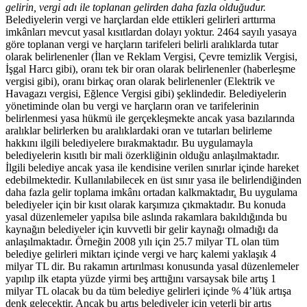
gelirin, vergi adı ile toplanan gelirden daha fazla olduğudur.
Belediyelerin vergi ve harçlardan elde ettikleri gelirleri arttırma
imkânları mevcut yasal kısıtlardan dolayı yoktur. 2464 sayılı yasaya
göre toplanan vergi ve harçların tarifeleri belirli aralıklarda tutar
olarak belirlenenler (İlan ve Reklam Vergisi, Çevre temizlik Vergisi,
İşgal Harcı gibi), oranı tek bir oran olarak belirlenenler (haberleşme
vergisi gibi), oranı birkaç oran olarak belirlenenler (Elektrik ve
Havagazı vergisi, Eğlence Vergisi gibi) şeklindedir. Belediyelerin
yönetiminde olan bu vergi ve harçların oran ve tarifelerinin
belirlenmesi yasa hükmü ile gerçekleşmekte ancak yasa bazılarında
aralıklar belirlerken bu aralıklardaki oran ve tutarları belirleme
hakkını ilgili belediyelere bırakmaktadır. Bu uygulamayla
belediyelerin kısıtlı bir mali özerkliğinin olduğu anlaşılmaktadır.
İlgili belediye ancak yasa ile kendisine verilen sınırlar içinde hareket
edebilmektedir. Kullanılabilecek en üst sınır yasa ile belirlendiğinden
daha fazla gelir toplama imkânı ortadan kalkmaktadır
.
Bu uygulama
belediyeler için bir kısıt olarak karşımıza çıkmaktadır. Bu konuda
yasal düzenlemeler yapılsa bile aslında rakamlara bakıldığında bu
kaynağın belediyeler için kuvvetli bir gelir kaynağı olmadığı da
anlaşılmaktadır. Örneğin 2008 yılı için 25.7 milyar TL olan tüm
belediye gelirleri miktarı içinde vergi ve harç kalemi yaklaşık 4
milyar TL dir. Bu rakamın artırılması konusunda yasal düzenlemeler
yapılıp ilk etapta yüzde yirmi beş arttığını varsaysak bile artış 1
milyar TL olacak bu da tüm belediye gelirleri içinde % 4’lük artışa
denk gelecektir. Ancak bu artış belediyeler için yeterli bir artış