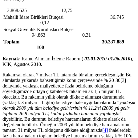
3.868.625 12,75
Mahalli İdare Birlikleri Bütçesi 36.745
0,12
Sosyal Güvenlik Kuruluşları Bütçesi
94.863 0,31
Toplam
30.337.889
100
Kaynak
: Kamu Alımları İzleme Raporu (
01.01.2010-01.06.2010
),
KİK, Ağustos-2010.
Rakamsal olarak 7 milyar TL tutarında bir alım gerçekleşmiştir. Bu
alımlarda yukarıda bahsettiğimiz konu çerçevesinde % 20-30[3]
dolayında yaklaşık maliyetlerde fazla belirleme olduğunu
söylediğimizde ortaya çıkabilecek rakam en az 1,5 milyar TL
olacaktır. Bu rakamın yıllık olarak dikkate alınması durumunda
(yaklaşık 3 milyar TL gibi) belediye ihale uygulamalarında “
yaklaşık
olarak 2009 yılı tüm belediye gelirlerinin % 11.2’si (2009 yıl gelir
toplamı 26.8 milyar TL) kadar fazladan harcama yapılmıştır
”
diyebiliriz. Bu durumu belediye harcamalarını dikkate alarak da
değerlendirebiliriz. Örneğin 2009 yılı tüm belediye harcamalarının
tamamı 31 milyar TL olduğunu dikkate aldığımızda
[4]
ihalelerdeki
fazla harcamaların toplam belediye harcamalarının yaklaşık % 10’u