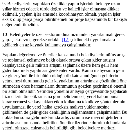
9- Belediyelerin yaptıkları özellikle yapım işlerinin beldeye uzun
yıllar hizmet edecek türde doğru ve kaliteli işler olmasına dikkat
edilmeli, yapılan işler arasında koordinasyon olmalı, yapılan işler
eksik olup parça parça bitirilmemeli bir proje kapsamında bir bakışta
değerlendirilmelidir.
10- Belediyelerde özel sektörün dinamizminden yararlanmalı gerek
yap-işlet-devret, gerekse ortaklık
[12]
şeklindeki uygulamalara
gidilerek en az kaynak kullanmaya çalışılmalıdır.
Yapılan değerleme ve öneriler kapsamında belediyelerin nüfus artışı
ve toplumsal gelişmeye bağlı olarak ortaya çıkan gider artışını
karşılayacak gelir miktarı artışını sağlamak üzere hem gelir hem
gider tarafında yapılması gerekenler vardır. Kamu maliyesinin gelir
ve gider yönü ile bir bütün olduğu dikkate alındığında gelirlerin
yetmemesi durumunda gelir kaynaklarının artırılması çözümünü öne
sürmeden önce harcamaların durumunun gözden geçirilmesi önemli
bir adım olmalıdır. Yerinden yönetim anlayışı çerçevesinde yapılacak
hizmetlerin öncelik sırasına göre belirlenmesi, yerel halkın buna
karar vermesi ve kaynakları etkin kullanma teknik ve yöntemlerinin
uygulanması ile yerel halka gereksiz maliyet yüklenmesine
gidilmeden de gelir-gider denkliğinin sağlanmasına çalışılmalıdır. Bu
noktadan sonra gelir miktarında artış zorunlu ise mevcut gelirlerin
artırılması konusunda belirtilen öneriler üzerinde durulmalı bunlarda
yeterli olmazsa çalışmada belirtildiği gibi belediyelere merkezi