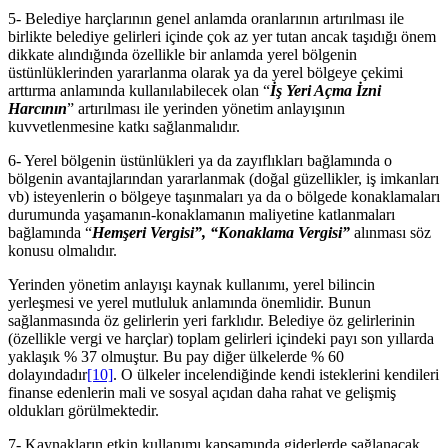
5- Belediye harçlarının genel anlamda oranlarının artırılması ile
birlikte belediye gelirleri içinde çok az yer tutan ancak taşıdığı önem
dikkate alındığında özellikle bir anlamda yerel bölgenin
üstünlüklerinden yararlanma olarak ya da yerel bölgeye çekimi
arttırma anlamında kullanılabilecek olan “
İş Yeri Açma İzni
Harcının
” artırılması ile yerinden yönetim anlayışının
kuvvetlenmesine katkı sağlanmalıdır.
6- Yerel bölgenin üstünlükleri ya da zayıflıkları bağlamında o
bölgenin avantajlarından yararlanmak (doğal güzellikler, iş imkanları
vb) isteyenlerin o bölgeye taşınmaları ya da o bölgede konaklamaları
durumunda yaşamanın-konaklamanın maliyetine katlanmaları
bağlamında “
Hemşeri Vergisi”, “Konaklama Vergisi”
alınması söz
konusu olmalıdır.
Yerinden yönetim anlayışı kaynak kullanımı, yerel bilincin
yerleşmesi ve yerel mutluluk anlamında önemlidir. Bunun
sağlanmasında öz gelirlerin yeri farklıdır. Belediye öz gelirlerinin
(özellikle vergi ve harçlar) toplam gelirleri içindeki payı son yıllarda
yaklaşık % 37 olmuştur. Bu pay diğer ülkelerde % 60
dolayındadır
[10]
. O ülkeler incelendiğinde kendi isteklerini kendileri
finanse edenlerin mali ve sosyal açıdan daha rahat ve gelişmiş
oldukları görülmektedir.
7- Kaynakların etkin kullanımı kapsamında giderlerde sağlanacak