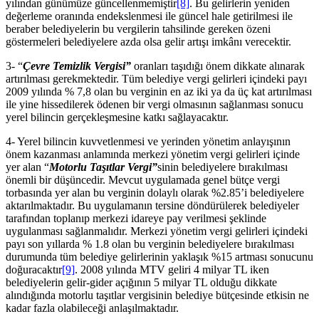
yılından günümüze güncellenmemiştir
[8]
. Bu gelirlerin yeniden
değerleme oranında endekslenmesi ile güncel hale getirilmesi ile
beraber belediyelerin bu vergilerin tahsilinde gereken özeni
göstermeleri belediyelere azda olsa gelir artışı imkânı verecektir.
3- “
Çevre Temizlik Vergisi”
oranları taşıdığı önem dikkate alınarak
artırılması gerekmektedir. Tüm belediye vergi gelirleri içindeki payı
2009 yılında % 7,8 olan bu verginin en az iki ya da üç kat artırılması
ile yine hissedilerek ödenen bir vergi olmasının sağlanması sonucu
yerel bilincin gerçekleşmesine katkı sağlayacaktır.
4- Yerel bilincin kuvvetlenmesi ve yerinden yönetim anlayışının
önem kazanması anlamında merkezi yönetim vergi gelirleri içinde
yer alan “
Motorlu Taşıtlar Vergi”
sinin belediyelere bırakılması
önemli bir düşüncedir. Mevcut uygulamada genel bütçe vergi
torbasında yer alan bu verginin dolaylı olarak %2.85’i belediyelere
aktarılmaktadır. Bu uygulamanın tersine döndürülerek belediyeler
tarafından toplanıp merkezi idareye pay verilmesi şeklinde
uygulanması sağlanmalıdır. Merkezi yönetim vergi gelirleri içindeki
payı son yıllarda % 1.8 olan bu verginin belediyelere bırakılması
durumunda tüm belediye gelirlerinin yaklaşık %15 artması sonucunu
doğuracaktır
[9]
. 2008 yılında MTV geliri 4 milyar TL iken
belediyelerin gelir-gider açığının 5 milyar TL olduğu dikkate
alındığında motorlu taşıtlar vergisinin belediye bütçesinde etkisin ne
kadar fazla olabileceği anlaşılmaktadır.