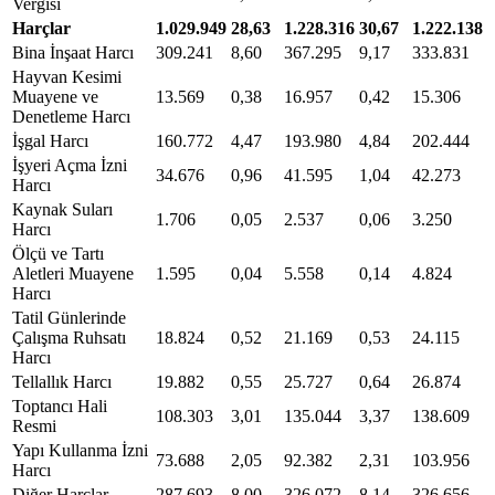
Vergisi
Harçlar
1.029.949
28,63
1.228.316
30,67
1.222.138
Bina İnşaat Harcı
309.241
8,60
367.295
9,17
333.831
7
Hayvan Kesimi
Muayene ve
13.569
0,38
16.957
0,42
15.306
0
Denetleme Harcı
İşgal Harcı
160.772
4,47
193.980
4,84
202.444
4
İşyeri Açma İzni
34.676
0,96
41.595
1,04
42.273
0
Harcı
Kaynak Suları
1.706
0,05
2.537
0,06
3.250
0
Harcı
Ölçü ve Tartı
Aletleri Muayene
1.595
0,04
5.558
0,14
4.824
0
Harcı
Tatil Günlerinde
Çalışma Ruhsatı
18.824
0,52
21.169
0,53
24.115
0
Harcı
Tellallık Harcı
19.882
0,55
25.727
0,64
26.874
0
Toptancı Hali
108.303
3,01
135.044
3,37
138.609
3
Resmi
Yapı Kullanma İzni
73.688
2,05
92.382
2,31
103.956
2
Harcı
Diğer Harçlar
287.693
8,00
326.072
8,14
326.656
7