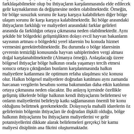
farklılaşabilmekte olup bu ihtiyaçların karşılanmasında elde edilecek
gelir kaynaklarının da değişmesine neden olabilmektedir. Örneğin,
bir bölge susuzluk sorunu ile karşı karşıya kalabilirken diğer bölge
ulaşım sorunu ile karşı karşıya kalabilmektedir. İki bölge arasındaki
ihtiyaçların farklılığı ve maliyetleri arasındaki farklar gelirleri
arasında da farklılığın ortaya çıkmasına neden olabilmektedir. Aynı
şekilde bir bölgedeki gelişmişlikten dolayı evcil hayvan bakanların
sayısının artması o bölgedeki yerel idarenin bu konuda hizmet
vermesini gerektirebilmektedir. Bu durumda o bölge idaresinin
çevrenin temizliği konusunda hayvan sahiplerinden vergi alması
doğal karşılanabilmektedir (Almanya örneği). Anlaşılacağı üzere
bölgesel ihtiyaçlar bölge halkının orada yaşamayı tercih etmesi
sonucu ortaya çıktığından bunların karşılanmasında halkın
maliyetlere katlanması ile optimum refaha ulaşılması söz konusu
olur. Halkın bölgesel maliyetlere doğrudan katılması aynı zamanda
harcanan vergilerin hesabını sorma bakımından daha etkin katılımın
ortaya çıkmasına neden olacaktır. Bu anlayış içersinde özellikle
gelişmiş ülkelerde bölge halkının kendi ihtiyaçlarını belirlemesi ve
onların maliyetlerini belirleyip katkı sağlamasının önemli bir konu
olduğunu belirtmek gerekmektedir. Dolayısıyla mahalli idarelerin öz
gelirlerinin bölgenin ihtiyaçları ile doğrudan ilişkili olduğu, bölge
halkının ihtiyaçlarını bu ihtiyaçların maliyetlerini ve gelir
potansiyellerini dikkate alarak belirlemeleri gerçekçi bir kamu
maliyesi disiplinin ana fikrini oluşturmaktadır.