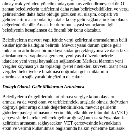
olmayacak yerinden yönetim anlayışını kuvvetlendirmeyecektir. O
zaman belediyelerin tarifelerini daha rahat belirleyebildikleri ve vergi
gelirlerinden daha fazla olduğu gözüken su, ulaşım, otopark vb
gelirleri artırmaları onlar için daha kolay gelir sağlama imkânı olarak
değerlendirilebilir. Ancak bu durumun siyasi sonuçlarını ilgili
belediyenin hesaplaması da önemli bir konu olacaktır.
Belediyelerin mevcut yapı içinde vergi gelirlerini artırmalarının belli
kısıtlar içinde kaldığını belirttik. Mevcut yasal durum içinde gelir
miktarının artırılması bir noktaya kadar gerçekleşiyorsa ve daha fazla
artırılamıyorsa yapılması gereken, yeni yasal düzenlemelerle
idarelere yeni vergi kaynakları sağlamaktır. Merkezi idarenin yeni
vergiler koyması ya da topladığı (yerel nitelikleri kuvvetli olan) bazı
vergileri belediyelere bırakması doğrudan gelir miktarının
artırılmasını sağlayacak bir çözüm olacaktır.
Dolaylı Olarak Gelir Miktarının Artırılması
Belediyelerin öz gelirlerinin artırılması vergiye konu olayların
artması ya da vergi oran ve tarifelerindeki artışlarla olması
doğrudan
doğruya gelir artışı olarak değerlendirilirken, mevcut gelirlerin
giderlere paylaştırılmasında verimlilik, etkinlik ve tutumluluk (VET)
çerçevesinde hareket edilerek gelir artığı sağlanması
dolaylı
olarak
gelirlerin artmasını sağlayacaktır. VET çerçevesinde kaynakların
etkin ve verimli kullanılması bağlamında halkın yönetime katılarak