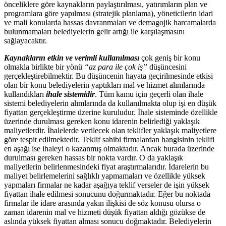
önceliklere göre kaynakların paylaştırılması, yatırımların plan ve
programlara göre yapılması (stratejik planlama), yöneticilerin idari
ve mali konularda hassas davranmaları ve demagojik harcamalarda
bulunmamaları belediyelerin gelir artığı ile karşılaşmasını
sağlayacaktır.
Kaynakların etkin ve verimli kullanılması
çok geniş bir konu
olmakla birlikte bir yönü
“az para ile çok iş”
düşüncesini
gerçekleştirebilmektir. Bu düşüncenin hayata geçirilmesinde etkisi
olan bir konu belediyelerin yaptıkları mal ve hizmet alımlarında
kullandıkları
ihale sistemidir
. Tüm kamu için geçerli olan ihale
sistemi belediyelerin alımlarında da kullanılmakta olup işi en düşük
fiyattan gerçekleştirme üzerine kuruludur. İhale sisteminde özellikle
üzerinde durulması gereken konu idarenin belirlediği yaklaşık
maliyetlerdir. İhalelerde verilecek olan teklifler yaklaşık maliyetlere
göre tespit edilmektedir. Teklif sahibi firmalardan hangisinin teklifi
en aşağı ise ihaleyi o kazanmış olmaktadır. Ancak burada üzerinde
durulması gereken hassas bir nokta vardır. O da yaklaşık
maliyetlerin belirlenmesindeki fiyat araştırmalarıdır. İdarelerin bu
maliyet belirlemelerini sağlıklı yapmamaları ve özellikle yüksek
yapmaları firmalar ne kadar aşağıya teklif verseler de işin yüksek
fiyattan ihale edilmesi sonucunu doğurmaktadır. Eğer bu noktada
firmalar ile idare arasında yakın ilişkisi de söz konusu olursa o
zaman idarenin mal ve hizmeti düşük fiyattan aldığı gözükse de
aslında yüksek fiyattan alması sonucu doğmaktadır. Belediyelerin