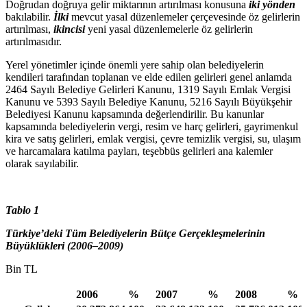
Doğrudan doğruya gelir miktarının artırılması konusuna
iki yönden
bakılabilir.
İlki
mevcut yasal düzenlemeler çerçevesinde öz gelirlerin
artırılması,
ikincisi
yeni yasal düzenlemelerle öz gelirlerin
artırılmasıdır.
Yerel yönetimler içinde önemli yere sahip olan belediyelerin
kendileri tarafından toplanan ve elde edilen gelirleri genel anlamda
2464 Sayılı Belediye Gelirleri Kanunu, 1319 Sayılı Emlak Vergisi
Kanunu ve 5393 Sayılı Belediye Kanunu, 5216 Sayılı Büyükşehir
Belediyesi Kanunu kapsamında değerlendirilir. Bu kanunlar
kapsamında belediyelerin vergi, resim ve harç gelirleri, gayrimenkul
kira ve satış gelirleri, emlak vergisi, çevre temizlik vergisi, su, ulaşım
ve harcamalara katılma payları, teşebbüs gelirleri ana kalemler
olarak sayılabilir.
Tablo 1
Türkiye’deki Tüm Belediyelerin Bütçe Gerçekleşmelerinin
Büyüklükleri (2006–2009)
Bin TL
2006
%
2007
%
2008
%