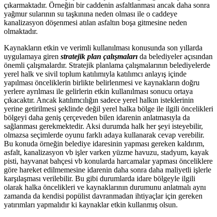
çıkarmaktadır. Örneğin bir caddenin asfaltlanması ancak daha sonra
yağmur sularının su taşkınına neden olması ile o caddeye
kanalizasyon döşenmesi atılan asfaltın boşa gitmesine neden
olmaktadır.
Kaynakların etkin ve verimli kullanılması konusunda son yıllarda
uygulamaya giren
stratejik plan çalışmaları
da belediyeler açısından
önemli çalışmalardır. Stratejik planlama çalışmalarının belediyelerde
yerel halk ve sivil toplum katılımıyla katılımcı anlayış içinde
yapılması önceliklerin birlikte belirlenmesi ve kaynakların doğru
yerlere ayrılması ile gelirlerin etkin kullanılması sonucu ortaya
çıkacaktır. Ancak katılımcılığın sadece yerel halkın isteklerinin
yerine getirilmesi şeklinde değil yerel halka bölge ile ilgili öncelikleri
bölgeyi daha geniş çerçeveden bilen idarenin anlatmasıyla da
sağlanması gerekmektedir. Aksi durumda halk her şeyi isteyebilir,
olmazsa seçimlerde oyunu farklı adaya kullanarak cevap verebilir.
Bu konuda örneğin belediye idaresinin yapması gereken kaldırım,
asfalt, kanalizasyon vb işler varken yüzme havuzu, stadyum, kayak
pisti, hayvanat bahçesi vb konularda harcamalar yapması önceliklere
göre hareket edilmemesine idarenin daha sonra daha maliyetli işlerle
karşılaşması verilebilir. Bu gibi durumlarda idare bölgeyle ilgili
olarak halka öncelikleri ve kaynaklarının durumunu anlatmalı aynı
zamanda da kendisi popülist davranmadan ihtiyaçlar için gereken
yatırımları yapmalıdır ki kaynaklar etkin kullanmış olsun.