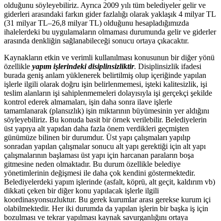
olduğunu söyleyebiliriz. Ayrıca 2009 yılı tüm belediyeler gelir ve
giderleri arasındaki farkın gider fazlalığı olarak yaklaşık 4 milyar TL
(31 milyar TL–26,8 milyar TL) olduğunu hesapladığımızda
ihalelerdeki bu uygulamaların olmaması durumunda gelir ve giderler
arasında denkliğin sağlanabileceği sonucu ortaya çıkacaktır.
Kaynakların etkin ve verimli kullanılması konusunun bir diğer yönü
özellikle
yapım işlerindeki disiplinsizliktir
.
Disiplinsizlik ifadesi
burada geniş anlam yüklenerek belirtilmiş olup içeriğinde yapılan
işlerle ilgili olarak doğru işin belirlenmemesi, işteki kalitesizlik, işi
teslim alanların işi sahiplenmemeleri dolayısıyla işi gerçekçi şekilde
kontrol ederek almamaları, işin daha sonra ilave işlerle
tamamlanarak (plansızlık) işin miktarının büyümesinin yer aldığını
söyleyebiliriz. Bu konuda basit bir örnek verilebilir. Belediyelerin
üst yapıya alt yapıdan daha fazla önem verdikleri geçmişten
günümüze bilinen bir durumdur. Üst yapı çalışmaları yapılıp
sonradan yapılan çalışmalar sonucu alt yapı gerektiği için alt yapı
çalışmalarının başlaması üst yapı için harcanan paraların boşa
gitmesine neden olmaktadır. Bu durum özellikle belediye
yönetimlerinin değişmesi ile daha çok kendini göstermektedir.
Belediyelerdeki yapım işlerinde (asfalt, köprü, alt geçit, kaldırım vb)
dikkati çeken bir diğer konu yapılacak işlerle ilgili
koordinasyonsuzluktur. Bu gerek kurumlar arası gerekse kurum içi
olabilmektedir. Her iki durumda da yapılan işlerin bir başka iş için
bozulması ve tekrar yapılması kaynak savurganlığını ortaya