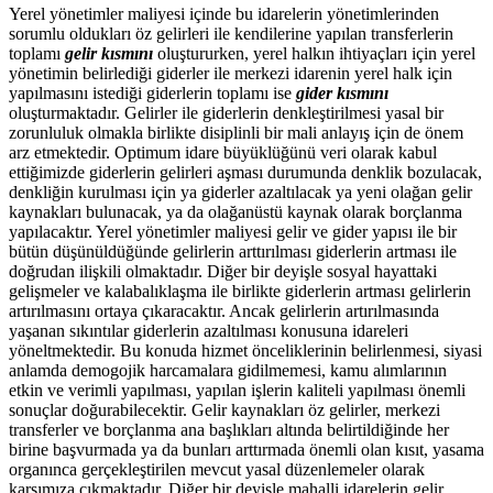
Yerel yönetimler maliyesi içinde bu idarelerin yönetimlerinden
sorumlu oldukları öz gelirleri ile kendilerine yapılan transferlerin
toplamı
gelir kısmını
oluştururken, yerel halkın ihtiyaçları için yerel
yönetimin belirlediği giderler ile merkezi idarenin yerel halk için
yapılmasını istediği giderlerin toplamı ise
gider kısmını
oluşturmaktadır. Gelirler ile giderlerin denkleştirilmesi yasal bir
zorunluluk olmakla birlikte disiplinli bir mali anlayış için de önem
arz etmektedir. Optimum idare büyüklüğünü veri olarak kabul
ettiğimizde giderlerin gelirleri aşması durumunda denklik bozulacak,
denkliğin kurulması için ya giderler azaltılacak ya yeni olağan gelir
kaynakları bulunacak, ya da olağanüstü kaynak olarak borçlanma
yapılacaktır. Yerel yönetimler maliyesi gelir ve gider yapısı ile bir
bütün düşünüldüğünde gelirlerin arttırılması giderlerin artması ile
doğrudan ilişkili olmaktadır. Diğer bir deyişle sosyal hayattaki
gelişmeler ve kalabalıklaşma ile birlikte giderlerin artması gelirlerin
artırılmasını ortaya çıkaracaktır. Ancak gelirlerin artırılmasında
yaşanan sıkıntılar giderlerin azaltılması konusuna idareleri
yöneltmektedir. Bu konuda hizmet önceliklerinin belirlenmesi, siyasi
anlamda demogojik harcamalara gidilmemesi, kamu alımlarının
etkin ve verimli yapılması, yapılan işlerin kaliteli yapılması önemli
sonuçlar doğurabilecektir. Gelir kaynakları öz gelirler, merkezi
transferler ve borçlanma ana başlıkları altında belirtildiğinde her
birine başvurmada ya da bunları arttırmada önemli olan kısıt, yasama
organınca gerçekleştirilen mevcut yasal düzenlemeler olarak
karşımıza çıkmaktadır. Diğer bir deyişle mahalli idarelerin gelir