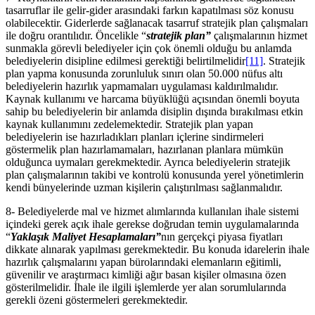
tasarruflar ile gelir-gider arasındaki farkın kapatılması söz konusu
olabilecektir. Giderlerde sağlanacak tasarruf stratejik plan çalışmaları
ile doğru orantılıdır. Öncelikle “
stratejik plan”
çalışmalarının hizmet
sunmakla görevli belediyeler için çok önemli olduğu bu anlamda
belediyelerin disipline edilmesi gerektiği belirtilmelidir
[11]
. Stratejik
plan yapma konusunda zorunluluk sınırı olan 50.000 nüfus altı
belediyelerin hazırlık yapmamaları uygulaması kaldırılmalıdır.
Kaynak kullanımı ve harcama büyüklüğü açısından önemli boyuta
sahip bu belediyelerin bir anlamda disiplin dışında bırakılması etkin
kaynak kullanımını zedelemektedir. Stratejik plan yapan
belediyelerin ise hazırladıkları planları içlerine sindirmeleri
göstermelik plan hazırlamamaları, hazırlanan planlara mümkün
olduğunca uymaları gerekmektedir. Ayrıca belediyelerin stratejik
plan çalışmalarının takibi ve kontrolü konusunda yerel yönetimlerin
kendi bünyelerinde uzman kişilerin çalıştırılması sağlanmalıdır.
8- Belediyelerde mal ve hizmet alımlarında kullanılan ihale sistemi
içindeki gerek açık ihale gerekse doğrudan temin uygulamalarında
“
Yaklaşık Maliyet Hesaplamaları”
nın gerçekçi piyasa fiyatları
dikkate alınarak yapılması gerekmektedir. Bu konuda idarelerin ihale
hazırlık çalışmalarını yapan bürolarındaki elemanların eğitimli,
güvenilir ve araştırmacı kimliği ağır basan kişiler olmasına özen
gösterilmelidir. İhale ile ilgili işlemlerde yer alan sorumlularında
gerekli özeni göstermeleri gerekmektedir.