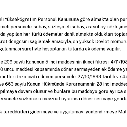
sayılı Yükseköğretim Personel Kanununa göre almakta olan p
leşmeli personele, subay, sözleşmeli subay, astsubay, sözleşm
a yapılan her türlü ödemeler dahil almakta oldukları toplam
et dengesini sağlamak amacıyla, en yüksek Devlet memuru aylı
ygulanması suretiyle hesaplanan tutarda ek ödeme yapılır.
e 209 sayılı Kanunun 5 inci maddesinin ikinci fıkrası, 4/11/19
un 30 uncu maddesi kapsamında döner sermayeden ek ödeme yap
zmetleri tazminatı ödenen personele, 27/10/1999 tarihli ve 4
sı ve 663 sayılı Kanun Hükmünde Kararnamenin 28 inci madde
ılmaya devam olunur ve bunlara bu maddeye göre ayrıca ek
personele sözkonusu mevzuat uyarınca döner sermaye gelirl
k tereddütleri gidermeye ve uygulamayı yönlendirmeye Maliye