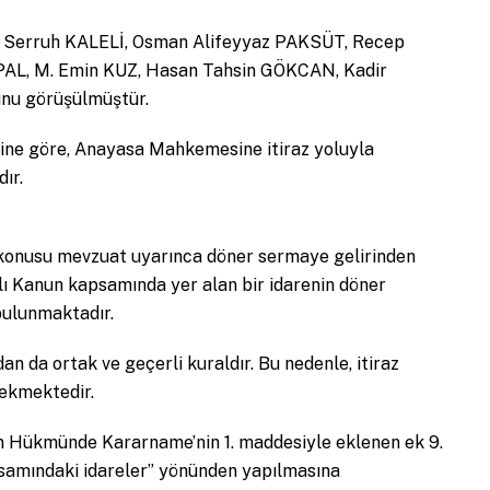
 Serruh KALELİ, Osman Alifeyyaz PAKSÜT, Recep
L, M. Emin KUZ, Hasan Tahsin GÖKCAN, Kadir
runu görüşülmüştür.
ine göre, Anayasa Mahkemesine itiraz yoluyla
ır.
z konusu mevzuat uyarınca döner sermaye gelirinden
lı Kanun kapsamında yer alan bir idarenin döner
bulunmaktadır.
an da ortak ve geçerli kuraldır. Bu nedenle, itiraz
rekmektedir.
nun Hükmünde Kararname’nin 1. maddesiyle eklenen ek 9.
apsamındaki idareler” yönünden yapılmasına