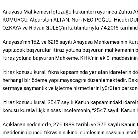
Anayasa Mahkemesi İçtüzüğü hükümleri uyarınca Zühtü 
KÖMÜRCÜ, Alparslan ALTAN, Nuri NECİPOĞLU, Hıcabi DU
ÖZKAYA ve Rıdvan GÜLEÇ’in katılımlarıyla 7.4.2016 tarihind
Anayasa’mn 152. ve 6216 sayılı Anayasa Mahkemesinin Kuru
yapılacak başvurular itiraz yoluna başvuran mahkemenin ba
İtiraz yoluna başvuran Mahkeme, KHK’nin ek 9. maddesinin üç
İtiraz konusu kural, fıkra kapsamında yer alan idareleri
herhangi bir ödeme yapılmayacağını düzenlemektedir. Bakılm
sermaye saymanlık ve işletme hizmetlerini yürüten persone
İtiraz konusu kural, 2547 sayılı Kanun kapsamındaki idareler
konusu kurala ilişkin esas incelemenin, “2547 sayılı Kanun
Açıklanan nedenlerle, 27.6.1989 tarihli ve 375 sayılı Kanu
maddenin üçüncü fıkrasının ikinci cümlesinin esasının ince