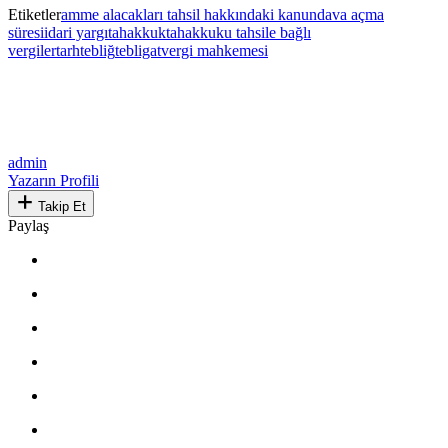
Etiketler
amme alacakları tahsil hakkındaki kanun
dava açma
süresi
idari yargı
tahakkuk
tahakkuku tahsile bağlı
vergiler
tarh
tebliğ
tebligat
vergi mahkemesi
admin
Yazarın Profili
Takip Et
Paylaş