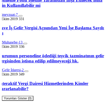
Yenileme Fonu İşletme Tarafından İnşa Edilecek Bina
İçin Kullanıllabilir mi
7 Ekim 2019
331
İlave İş Gelir Vergisi Açısından Yeni İşe Başlama Sayılır
mı
7 Ekim 2019
336
Kurumun personeline ödediği teşvik tazminatının gelir
vergisinden istisna edilip edilmeyeceği hk.
7 Ekim 2019
349
İnteraktif Vergi Dairesi Hizmetlerinden Kimler
Yararlanabilir?
Yorumları Göster (0)