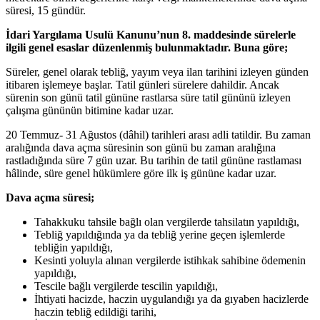
süresi, 15 gündür.
İdari Yargılama Usulü Kanunu’nun 8. maddesinde sürelerle
ilgili genel esaslar dü­zenlenmiş bulunmaktadır. Buna göre;
Süreler, genel olarak tebliğ, yayım veya ilan tarihini izleyen günden
itibaren iş­lemeye başlar. Tatil günleri sürelere dahildir. Ancak
sürenin son günü tatil günü­ne rastlarsa süre tatil gününü izleyen
çalışma gününün bitimine kadar uzar.
20 Temmuz- 31 Ağustos (dâhil) tarihleri arası adli tatildir. Bu zaman
aralığında dava açma süresinin son günü bu zaman aralığına
rastladığında süre 7 gün uzar. Bu tarihin de tatil gününe rastlaması
hâlinde, süre genel hüküm­lere göre ilk iş gününe kadar uzar.
Dava açma süresi;
Tahakkuku tahsile bağlı olan vergilerde tahsilatın yapıldığı,
Tebliğ yapıldığında ya da tebliğ yerine geçen işlemlerde
tebliğin yapıldığı,
Kesinti yoluyla alınan vergilerde istihkak sahibine ödemenin
yapıldığı,
Tescile bağlı vergilerde tescilin yapıldığı,
İhtiyati hacizde, haczin uygulandığı ya da gıyaben hacizlerde
haczin tebliğ edildiği tarihi,