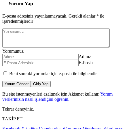
Yorum Yap
E-posta adresiniz yayınlanmayacak.
Gerekli alanlar
*
ile
işaretlenmişlerdir
Yorumunuz
Adınız
E-Posta
Beni sonraki yorumlar için e-posta ile bilgilendir.
Yorum Gönder
Giriş Yap
Bu site istenmeyenleri azaltmak için Akismet kullanır.
Yorum
verilerinizin nasıl işlendiğini öğrenin.
Tekrar deneyiniz.
TAKİP ET
Facebook
X-twitter
Google-plus
Wordpress
Wordpress
Wordpress