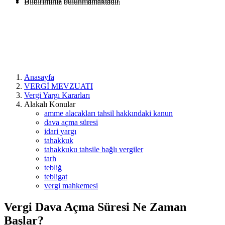
Bildiriminiz bulunmamaktadır.
Anasayfa
VERGİ MEVZUATI
Vergi Yargı Kararları
Alakalı Konular
amme alacakları tahsil hakkındaki kanun
dava açma süresi
idari yargı
tahakkuk
tahakkuku tahsile bağlı vergiler
tarh
tebliğ
tebligat
vergi mahkemesi
Vergi Dava Açma Süresi Ne Zaman
Başlar?