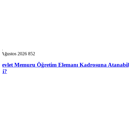
5 Ağustos 2026
852
Devlet Memuru Öğretim Elemanı Kadrosuna Atanabili
mi?