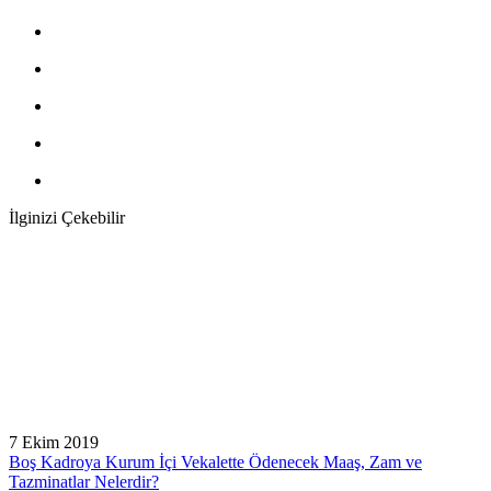
İlginizi Çekebilir
7 Ekim 2019
Boş Kadroya Kurum İçi Vekalette Ödenecek Maaş, Zam ve
Tazminatlar Nelerdir?