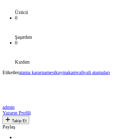
Üzücü
0
Şaşırdım
0
Kızdım
Etiketler
atama kararnamesi
kaymakam
vali
vali atamaları
admin
Yazarın Profili
Takip Et
Paylaş