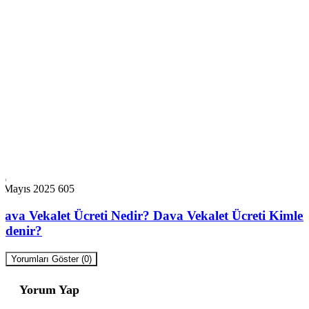
2 Mayıs 2025
605
Dava Vekalet Ücreti Nedir? Dava Vekalet Ücreti Kimler
Ödenir?
Yorumları Göster (0)
Yorum Yap