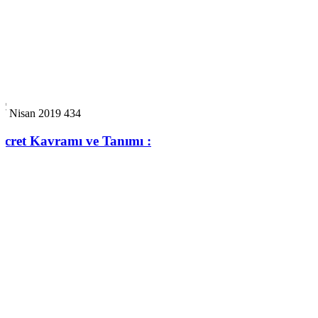
27 Nisan 2019
434
Ücret Kavramı ve Tanımı :