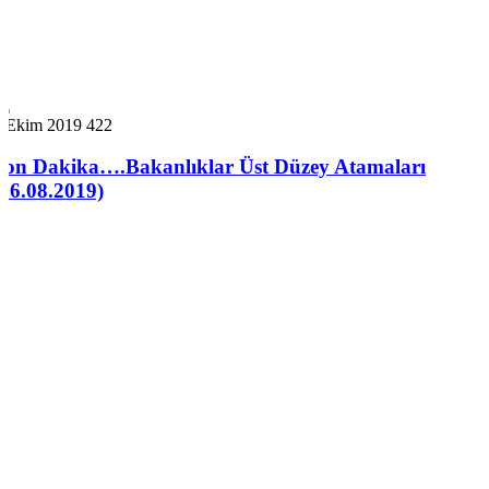
7 Ekim 2019
422
Son Dakika….Bakanlıklar Üst Düzey Atamaları
(16.08.2019)