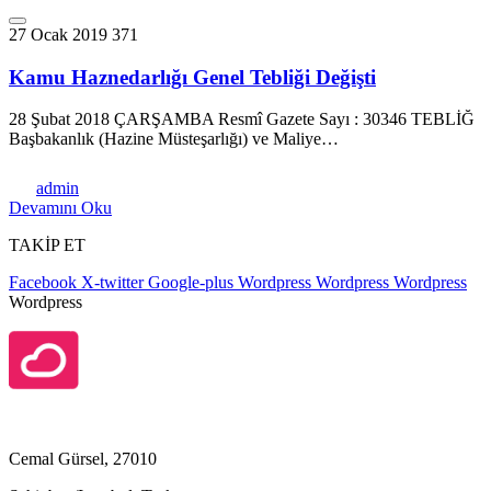
27 Ocak 2019
371
Kamu Haznedarlığı Genel Tebliği Değişti
28 Şubat 2018 ÇARŞAMBA Resmî Gazete Sayı : 30346 TEBLİĞ
Başbakanlık (Hazine Müsteşarlığı) ve Maliye…
admin
Devamını Oku
TAKİP ET
Facebook
X-twitter
Google-plus
Wordpress
Wordpress
Wordpress
Wordpress
Cemal Gürsel, 27010