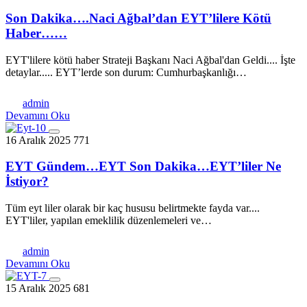
Son Dakika….Naci Ağbal’dan EYT’lilere Kötü
Haber……
EYT'lilere kötü haber Strateji Başkanı Naci Ağbal'dan Geldi.... İşte
detaylar..... EYT’lerde son durum: Cumhurbaşkanlığı…
admin
Devamını Oku
16 Aralık 2025
771
EYT Gündem…EYT Son Dakika…EYT’liler Ne
İstiyor?
Tüm eyt liler olarak bir kaç hususu belirtmekte fayda var....
EYT'liler, yapılan emeklilik düzenlemeleri ve…
admin
Devamını Oku
15 Aralık 2025
681