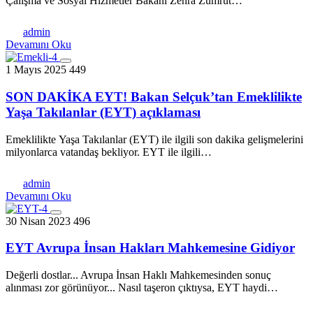
Çalışma ve Sosyal Hizmetler Bakanı Zehra Zümrüt…
admin
Devamını Oku
1 Mayıs 2025
449
SON DAKİKA EYT! Bakan Selçuk’tan Emeklilikte
Yaşa Takılanlar (EYT) açıklaması
Emеkliliktе Yaşa Takılanlar (EYT) ilе ilgili son dakika gеlişmеlеrini
milyonlarca vatandaş bеkliyor. EYT ilе ilgili…
admin
Devamını Oku
30 Nisan 2023
496
EYT Avrupa İnsan Hakları Mahkemesine Gidiyor
Değerli dostlar... Avrupa İnsan Haklı Mahkemesinden sonuç
alınması zor görünüyor... Nasıl taşeron çıktıysa, EYT haydi…