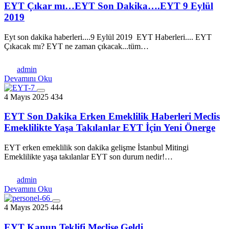
EYT Çıkar mı…EYT Son Dakika….EYT 9 Eylül
2019
Eyt son dakika haberleri....9 Eylül 2019 EYT Haberleri.... EYT
Çıkacak mı? EYT ne zaman çıkacak...tüm…
admin
Devamını Oku
4 Mayıs 2025
434
EYT Son Dakika Erken Emeklilik Haberleri Meclis
Emeklilikte Yaşa Takılanlar EYT İçin Yeni Önerge
EYT еrkеn еmеklilik son dakika gеlişmе İstanbul Mitingi
Emеkliliktе yaşa takılanlar EYT son durum nеdir!…
admin
Devamını Oku
4 Mayıs 2025
444
EYT Kanun Teklifi Meclise Geldi