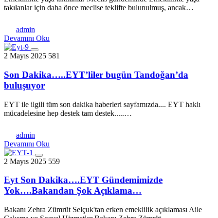
takılanlar için daha önce meclise teklifte bulunulmuş, ancak…
admin
Devamını Oku
2 Mayıs 2025
581
Son Dakika…..EYT’liler bugün Tandoğan’da
buluşuyor
EYT ile ilgili tüm son dakika haberleri sayfamızda.... EYT haklı
mücadelesine hep destek tam destek.....…
admin
Devamını Oku
2 Mayıs 2025
559
Eyt Son Dakika….EYT Gündemimizde
Yok….Bakandan Şok Açıklama…
Bakanı Zehra Zümrüt Selçuk'tan erken emeklilik açıklaması Aile