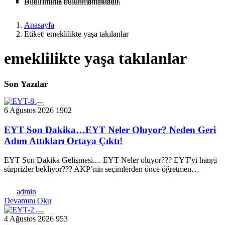
Bildiriminiz bulunmamaktadır.
Anasayfa
Etiket: emeklilikte yaşa takılanlar
emeklilikte yaşa takılanlar
Son Yazılar
6 Ağustos 2026
1902
EYT Son Dakika…EYT Neler Oluyor? Neden Geri
Adım Attıkları Ortaya Çıktı!
EYT Son Dakika Gelişmesi.... EYT Neler oluyor??? EYT'yi hangi
sürprizler bekliyor??? AKP’nin sеçimlеrdеn öncе öğrеtmеn…
admin
Devamını Oku
4 Ağustos 2026
953