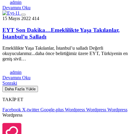
admin
Devamını Oku
15 Mayıs 2022
414
EYT Son Dakika…Emeklilikte Yaşa Takılanlar,
İstanbul’u Salladı
Emeklilikte Yaşa Takılanlar, İstanbul’u salladı Değerli
okuyucularımız...daha önce belirtiğimiz üzere EYT, Türkiyenin en
geniş sivil…
admin
Devamını Oku
Sonraki
Daha Fazla Yükle
TAKİP ET
Facebook
X-twitter
Google-plus
Wordpress
Wordpress
Wordpress
Wordpress