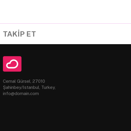
TAKİP ET
Cemal Gürsel, 27010
Şahinbey/Istanbul, Turkey,
info@domain.com