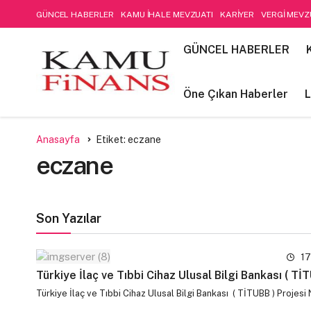
GÜNCEL HABERLER
KAMU İHALE MEVZUATI
KARİYER
VERGİ MEVZ
SOSYAL GÜVENLİK
Öne Çıkan Haberler
LIFE STYLE
Kamu Mali Yön
GÜNCEL HABERLER
FİNANSAL MUHASEBE-DENETİM
Öne Çıkan Haberler
L
Anasayfa
Etiket: eczane
eczane
Son Yazılar
17
Türkiye İlaç ve Tıbbi Cihaz Ulusal Bilgi Bankası ( Tİ
Türkiye İlaç ve Tıbbi Cihaz Ulusal Bilgi Bankası ( TİTUBB ) Proje