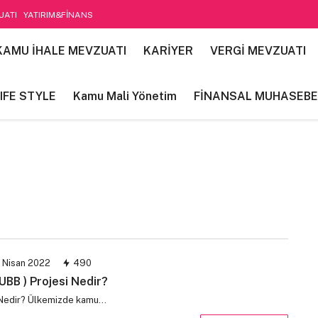
UATI
YATIRIM&FİNANS
etim
KAMU İHALE MEVZUATI
KARİYER
VERGİ MEVZUATI
IFE STYLE
Kamu Mali Yönetim
FİNANSAL MUHASEBE
 Nisan 2022
490
TUBB ) Projesi Nedir?
si Nedir? Ülkemizde kamu…