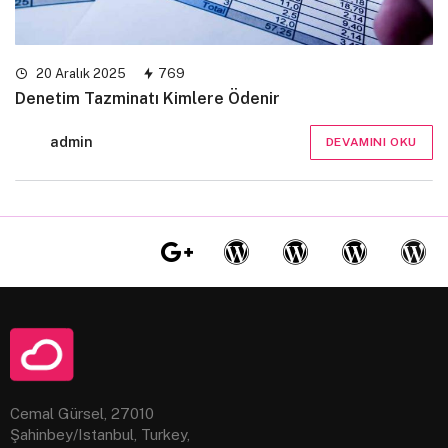
20 Aralık 2025
769
Denetim Tazminatı Kimlere Ödenir
admin
DEVAMINI OKU
Cemal Gürsel, 27010
Şahinbey/Istanbul, Turkey,