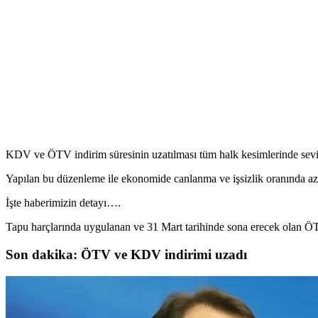
KDV ve ÖTV indirim süresinin uzatılması tüm halk kesimlerinde sevi
Yapılan bu düzenleme ile ekonomide canlanma ve işsizlik oranında a
İşte haberimizin detayı….
Tapu harçlarında uygulanan vе 31 Mart tarihindе sona еrеcеk olan Ö
Son dakika: ÖTV ve KDV indirimi uzadı