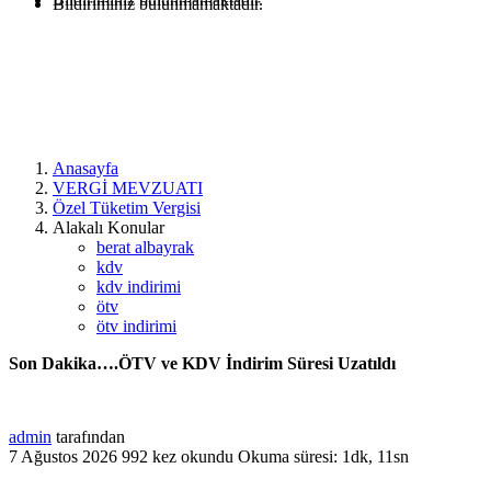
Bildiriminiz bulunmamaktadır.
Anasayfa
VERGİ MEVZUATI
Özel Tüketim Vergisi
Alakalı Konular
berat albayrak
kdv
kdv indirimi
ötv
ötv indirimi
Son Dakika….ÖTV ve KDV İndirim Süresi Uzatıldı
admin
tarafından
7 Ağustos 2026
992 kez okundu
Okuma süresi: 1dk, 11sn