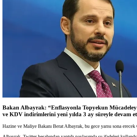
Bakan Albayrak: “Enflasyonla Topyekun Mücadeleye,
ve KDV indirimlerini yeni yılda 3 ay süreyle devam ett
Hazine ve Maliye Bakanı Berat Albayrak, bu gece yarısı sona erecek Ö
Albayrak, Twitter hesabından yaptığı paylaşımda şu ifadeleri kullandı