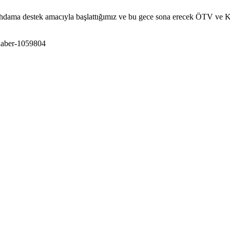
ama destek amacıyla başlattığımız ve bu gece sona erecek ÖTV ve KDV 
/haber-1059804