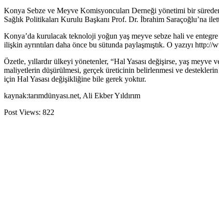
Konya Sebze ve Meyve Komisyoncuları Derneği yönetimi bir süreden b
Sağlık Politikaları Kurulu Başkanı Prof. Dr. İbrahim Saraçoğlu’na ilett
Konya’da kurulacak teknoloji yoğun yaş meyve sebze hali ve entegre lo
ilişkin ayrıntıları daha önce bu sütunda paylaşmıştık. O yazıyı http:
Özetle, yıllardır ülkeyi yönetenler, “Hal Yasası değişirse, yaş meyve v
maliyetlerin düşürülmesi, gerçek üreticinin belirlenmesi ve destekleri
için Hal Yasası değişikliğine bile gerek yoktur.
kaynak:tarımdünyası.net, Ali Ekber Yıldırım
Post Views:
822