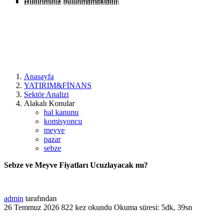
Bildiriminiz bulunmamaktadır.
Anasayfa
YATIRIM&FİNANS
Sektör Analizi
Alakalı Konular
hal kanunu
komisyoncu
meyve
pazar
sebze
Sebze ve Meyve Fiyatları Ucuzlayacak mı?
admin
tarafından
26 Temmuz 2026
822 kez okundu
Okuma süresi: 5dk, 39sn