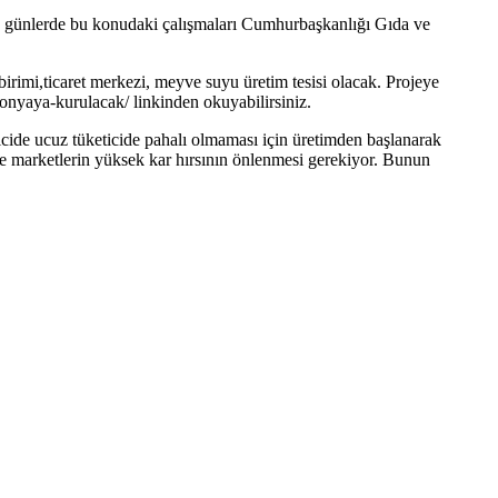
z günlerde bu konudaki çalışmaları Cumhurbaşkanlığı Gıda ve
irimi,ticaret merkezi, meyve suyu üretim tesisi olacak. Projeye
konyaya-kurulacak/ linkinden okuyabilirsiniz.
eticide ucuz tüketicide pahalı olmaması için üretimden başlanarak
ı ve marketlerin yüksek kar hırsının önlenmesi gerekiyor. Bunun