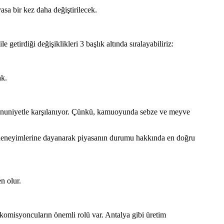
sa bir kez daha değiştirilecek.
irdiği değişiklikleri 3 başlık altında sıralayabiliriz:
ak.
memnuniyetle karşılanıyor. Çünkü, kamuoyunda sebze ve meyve
 ve deneyimlerine dayanarak piyasanın durumu hakkında en doğru
n olur.
komisyoncuların önemli rolü var. Antalya gibi üretim