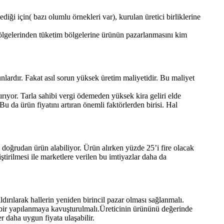
iği için( bazı olumlu örnekleri var), kurulan üretici birliklerine
ölgelerinden tüketim bölgelerine ürünün pazarlanmasını kim
lardır. Fakat asıl sorun yüksek üretim maliyetidir. Bu maliyet
ırıyor. Tarla sahibi vergi ödemeden yüksek kira geliri elde
Bu da ürün fiyatını artıran önemli faktörlerden birisi. Hal
en doğrudan ürün alabiliyor. Ürün alırken yüzde 25’i fire olacak
iştirilmesi ile marketlere verilen bu imtiyazlar daha da
dırılarak hallerin yeniden birincil pazar olması sağlanmalı.
 bir yapılanmaya kavuşturulmalı.Üreticinin ürününü değerinde
er daha uygun fiyata ulaşabilir.