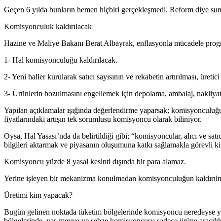
Geçen 6 yılda bunların hemen hiçbiri gerçekleşmedi. Reform diye sunu
Komisyonculuk kaldırılacak
Hazine ve Maliye Bakanı Berat Albayrak, enflasyonla mücadele programı
1- Hal komisyonculuğu kaldırılacak.
2- Yeni haller kurularak satıcı sayısının ve rekabetin artırılması, üretici
3- Ürünlerin bozulmasını engellemek için depolama, ambalaj, nakliya
Yapılan açıklamalar ışığında değerlendirme yaparsak; komisyonculuğu
fiyatlarındaki artışın tek sorumlusu komisyoncu olarak biliniyor.
Oysa, Hal Yasası’nda da belirtildiği gibi; “komisyoncular, alıcı ve s
bilgileri aktarmak ve piyasanın oluşumuna katkı sağlamakla görevli kiş
Komisyoncu yüzde 8 yasal kesinti dışında bir para alamaz.
Yerine işleyen bir mekanizma konulmadan komisyonculuğun kaldırılma
Üretimi kim yapacak?
Bugün gelinen noktada tüketim bölgelerinde komisyoncu neredeyse yok 
bölgelerinde, yaş meyve ve sebze komisyoncusu sadece ürüne aracılı