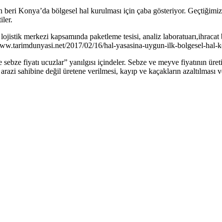
eri Konya’da bölgesel hal kurulması için çaba gösteriyor. Geçtiğimi
iler.
jistik merkezi kapsamında paketleme tesisi, analiz laboratuarı,ihracat b
//www.tarimdunyasi.net/2017/02/16/hal-yasasina-uygun-ilk-bolgesel-hal-
e sebze fiyatı ucuzlar” yanılgısı içindeler. Sebze ve meyve fiyatının ür
n arazi sahibine değil üretene verilmesi, kayıp ve kaçakların azaltılmas