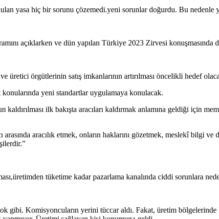
lan yasa hiç bir sorunu çözemedi.yeni sorunlar doğurdu. Bu nedenle ya
nı açıklarken ve dün yapılan Türkiye 2023 Zirvesi konuşmasında dile get
 ve üretici örgütlerinin satış imkanlarının artırılması öncelikli hedef olac
t konularında yeni standartlar uygulamaya konulacak.
n kaldırılması ilk bakışta aracıları kaldırmak anlamına geldiği için 
atıcı arasında aracılık etmek, onların haklarını gözetmek, meslekî bilgi
ilerdir.”
sı,üretimden tüketime kadar pazarlama kanalında ciddi sorunlara nede
gibi. Komisyoncuların yerini tüccar aldı. Fakat, üretim bölgelerinde 
k yapmıyor. Üretimi sağlayan kişi konumuna geldi.