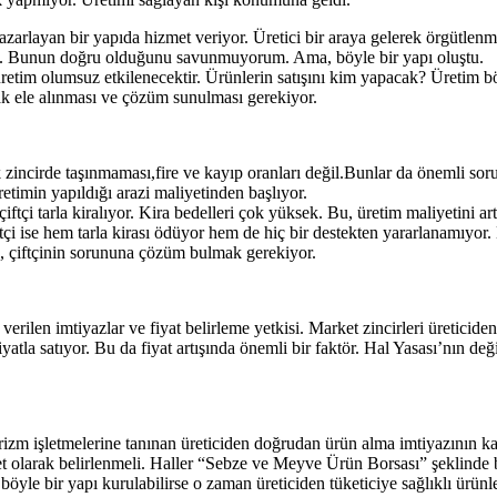
zarlayan bir yapıda hizmet veriyor. Üretici bir araya gelerek örgütlenmed
ndi. Bunun doğru olduğunu savunmuyorum. Ama, böyle bir yapı oluştu.
retim olumsuz etkilenecektir. Ürünlerin satışını kim yapacak? Üretim b
k ele alınması ve çözüm sunulması gerekiyor.
incirde taşınmaması,fire ve kayıp oranları değil.Bunlar da önemli sorun
timin yapıldığı arazi maliyetinden başlıyor.
tçi tarla kiralıyor. Kira bedelleri çok yüksek. Bu, üretim maliyetini art
tçi ise hem tarla kirası ödüyor hem de hiç bir destekten yararlanamıyor. 
u, çiftçinin sorununa çözüm bulmak gerekiyor.
 verilen imtiyazlar ve fiyat belirleme yetkisi. Market zincirleri üreticid
yatla satıyor. Bu da fiyat artışında önemli bir faktör. Hal Yasası’nın değ
urizm işletmelerine tanınan üreticiden doğrudan ürün alma imtiyazının kal
et olarak belirlenmeli. Haller “Sebze ve Meyve Ürün Borsası” şeklinde
ı böyle bir yapı kurulabilirse o zaman üreticiden tüketiciye sağlıklı ürünl