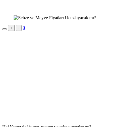
0
+
-
Hal Yasası değişince, meyve ve sebze ucuzlar mı?