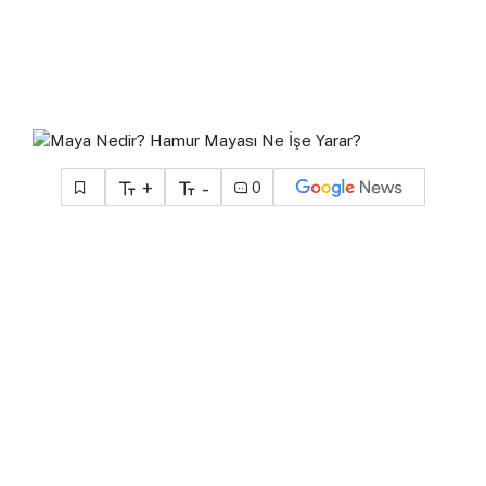
+
-
0