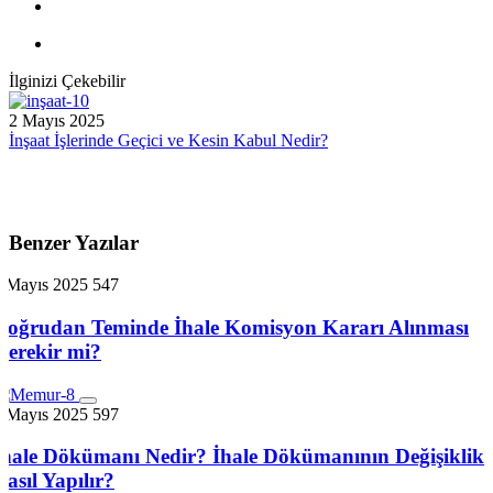
İlginizi Çekebilir
2 Mayıs 2025
İnşaat İşlerinde Geçici ve Kesin Kabul Nedir?
Benzer Yazılar
3 Mayıs 2025
547
Doğrudan Teminde İhale Komisyon Kararı Alınması
Gerekir mi?
3 Mayıs 2025
597
İhale Dökümanı Nedir? İhale Dökümanının Değişiklik
Nasıl Yapılır?