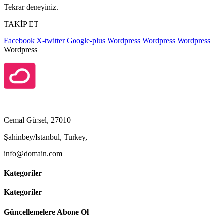
Tekrar deneyiniz.
TAKİP ET
Facebook
X-twitter
Google-plus
Wordpress
Wordpress
Wordpress
Wordpress
Cemal Gürsel, 27010
Şahinbey/Istanbul, Turkey,
info@domain.com
Kategoriler
Kategoriler
Güncellemelere Abone Ol