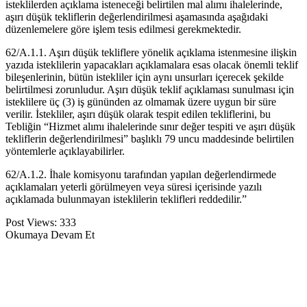
isteklilerden açıklama isteneceği belirtilen mal alımı ihalelerinde,
aşırı düşük tekliflerin değerlendirilmesi aşamasında aşağıdaki
düzenlemelere göre işlem tesis edilmesi gerekmektedir.
62/A.1.1. Aşırı düşük tekliflere yö
nelik açıklama istenmesine ilişkin
yazıda isteklilerin yapacakları açıklamalara esas olacak önemli teklif
bileşenlerinin, bütün istekliler için aynı unsurları içerecek şekilde
belirtilmesi zorunludur. Aşırı düşük teklif açıklaması sunulması için
isteklilere üç (3) iş gününden az olmamak üzere uygun bir süre
verilir. İstekliler, aşırı düşük olarak tespit edilen tekliflerini, bu
Tebliğin “Hizmet alımı ihalelerinde sınır değer tespiti ve aşırı düşük
tekliflerin değerlendirilmesi” başlıklı 79 uncu maddesinde belirtilen
yöntemlerle açıklayabilirler.
62/A.1.2. İhale komisyonu tarafından yapılan değerlendirmede
açıklamaları yeterli görülmeyen veya süresi içerisinde yazılı
açıklamada bulunmayan isteklilerin teklifleri reddedilir.”
Post Views:
333
Okumaya Devam Et