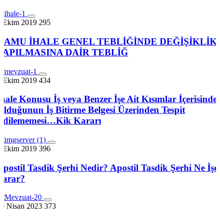
7 Ekim 2019
295
KAMU İHALE GENEL TEBLİĞİNDE DEĞİŞİKLİK
YAPILMASINA DAİR TEBLİĞ
7 Ekim 2019
434
İhale Konusu İş veya Benzer İşe Ait Kısımlar İçerisinde
Olduğunun İş Bitirme Belgesi Üzerinden Tespit
Edilememesi…Kik Kararı
7 Ekim 2019
396
Apostil Tasdik Şerhi Nedir? Apostil Tasdik Şerhi Ne İşe
Yarar?
30 Nisan 2023
373