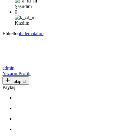
Şaşırdım
0
Kızdım
Etiketler
ihale
malalım
admin
Yazarın Profili
Takip Et
Paylaş