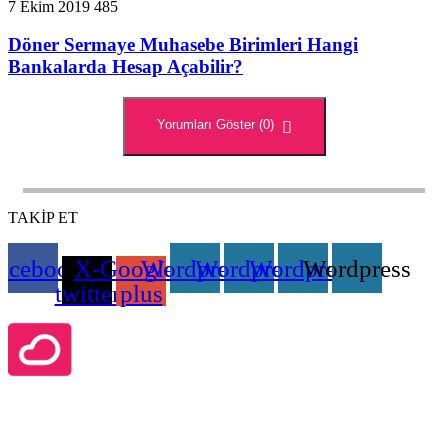
7 Ekim 2019
485
Döner Sermaye Muhasebe Birimleri Hangi
Bankalarda Hesap Açabilir?
Yorumları Göster (0)
TAKİP ET
acebook
X-
Google-
Wordpress
Wordpress
Wordpress
Wordpress
twitter
plus