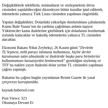
Değişikliklerle tekliflerin, teminatların ve sözleşmelerin döviz
cinsinden yapılabileceğini düzenleyen bütün kurallar iptal edilerek,
ödemelerin yalnızca Türk Lirası cinsinden yapılması öngörüldü.
Yapılan değişiklikler, Dolardaki yükselişin durdurulması çabalarında
Kamu İhale Yasası’nın da yardıma çağrılması anlamı taşıyor.
Yükleniciler kamu ihalelerine girebilmek için dolarlarını bozdurmak
zorunda kalacaklar ve hakediş ödemelerini yalnızca TL cinsinden
alacaklar.
Ekonomi Bakanı Nihat Zeybekçi, 26 Kasım günü “
Devletin
TL’leşmesi, milli parayı istisnasız kullanması, hiçbir devlet
kurumunun satın almalarda ve ihalelerde başka para birimlerini
kullanmaması hassasiyetini benimsemek
” gerektiğini söylemiş ve
TFF’na naklen yayın ihalesini dolar yerine TL cinsinden yapılması
çağrısı yapmıştı.
Bakanın bu çağrısı bugün yayımlanan Resmi Gazete ile yasal
çerçeveye kavuşturuldu.
kaynak:habersol.com
Post Views:
323
Okumaya Devam Et