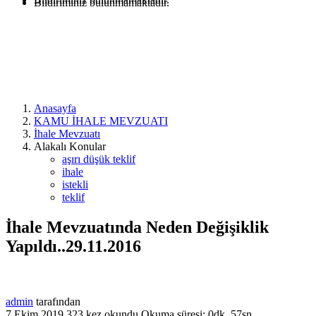
Bildiriminiz bulunmamaktadır.
Anasayfa
KAMU İHALE MEVZUATI
İhale Mevzuatı
Alakalı Konular
aşırı düşük teklif
ihale
istekli
teklif
İhale Mevzuatında Neden Değişiklik
Yapıldı..29.11.2016
admin
tarafından
7 Ekim 2019
323 kez okundu
Okuma süresi: 0dk, 57sn