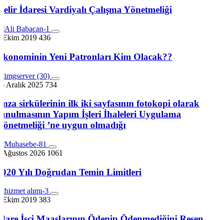
Gelir İdaresi Vardiyalı Çalışma Yönetmeliği
7 Ekim 2019
436
Ekonominin Yeni Patronları Kim Olacak??
6 Aralık 2025
734
İmza sirkülerinin ilk iki sayfasının fotokopi olarak
sunulmasının Yapım İşleri İhaleleri Uygulama
Yönetmeliği ’ne uygun olmadığı
5 Ağustos 2026
1061
2020 Yılı Doğrudan Temin Limitleri
7 Ekim 2019
383
İdare İşçi Maaşlarının Ödenip Ödenmediğini Resen