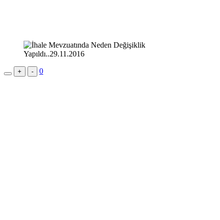
0
+
-