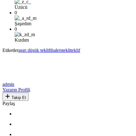
Üzücü
0
Şaşırdım
0
Kızdım
Etiketler
aşırı düşük teklif
ihale
istekli
teklif
admin
Yazarın Profili
Takip Et
Paylaş