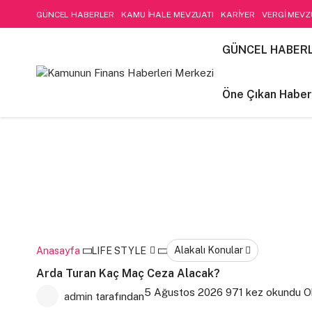
GÜNCEL HABERLER
KAMU İHALE MEVZUATI
KARİYER
VERGİ MEVZ
SOSYAL GÜVENLİK
Öne Çıkan Haberler
LIFE STYLE
Kamu Mali Yön
GÜNCEL HABER
FİNANSAL MUHASEBE-DENETİM
Öne Çıkan Haber
Alakalı Konular
Anasayfa
LIFE STYLE
Arda Turan Kaç Maç Ceza Alacak?
5 Ağustos 2026
971 kez okundu
O
admin
tarafından