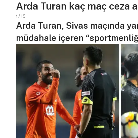
Arda Turan kaç maç ceza 
1
/ 19
Arda Turan, Sivas maçında yar
müdahale içeren “sportmenliğe 