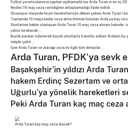
Futbol yorumcularınca yapılan açıklamada ise Arda Turan’ın en az 2
Neden 16 maç ceza verildiğinin anlaşılamadığı ifade edildi….
Sivasspor maçında hırçın hareketleriyle dikkat çeken Arda Turan’ı b
Toplamda 10 maça kadar ceza alma ihtimali bulunan Arda’ya kaç cez
Sinirlerine hakim olamayan Arda Turan 10 maç ceza alması halinde, 
yalnız bırakacak….
Büyük paralar ödenerek büyük umutlarla transfer edilen Ardanın bu 
tekpki çekti….
İşte Arda Turan ve alacağı ceza ile ilgili tüm detaylar….
Arda Turan, PFDK’ya sevk ed
Başakşehir’in yıldızı Arda Tur
hakem Erdinç Sezertam ve ort
Uğurlu’ya yönelik hareketleri s
Peki Arda Turan kaç maç ceza 
Arda Turan kaç maç ceza alacak?