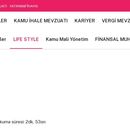
UATI
YATIRIM&FİNANS
etim
LER
KAMU İHALE MEVZUATI
KARİYER
VERGİ MEVZ
ler
LIFE STYLE
Kamu Mali Yönetim
FİNANSAL MU
kuma süresi: 2dk, 53sn