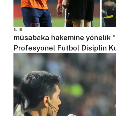
2
/ 19
müsabaka hakemine yönelik “h
Profesyonel Futbol Disiplin Ku