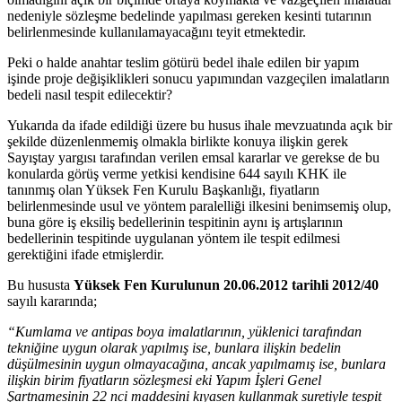
nedeniyle sözleşme bedelinde yapılması gereken kesinti tutarının
belirlenmesinde kullanılamayacağını teyit etmektedir.
Peki o halde anahtar teslim götürü bedel ihale edilen bir yapım
işinde proje değişiklikleri sonucu yapımından vazgeçilen imalatların
bedeli nasıl tespit edilecektir?
Yukarıda da ifade edildiği üzere bu husus ihale mevzuatında açık bir
şekilde düzenlenmemiş olmakla birlikte konuya ilişkin gerek
Sayıştay yargısı tarafından verilen emsal kararlar ve gerekse de bu
konularda görüş verme yetkisi kendisine 644 sayılı KHK ile
tanınmış olan Yüksek Fen Kurulu Başkanlığı, fiyatların
belirlenmesinde usul ve yöntem paralelliği ilkesini benimsemiş olup,
buna göre iş eksiliş bedellerinin tespitinin aynı iş artışlarının
bedellerinin tespitinde uygulanan yöntem ile tespit edilmesi
gerektiğini ifade etmişlerdir.
Bu hususta
Yüksek Fen Kurulunun 20.06.2012 tarihli 2012/40
sayılı kararında;
“Kumlama ve antipas boya imalatlarının, yüklenici tarafından
tekniğine uygun olarak yapılmış ise, bunlara ilişkin bedelin
düşülmesinin uygun olmayacağına, ancak yapılmamış ise, bunlara
ilişkin birim fiyatların sözleşmesi eki Yapım İşleri Genel
Şartnamesinin 22 nci maddesini kıyasen kullanmak suretiyle tespit