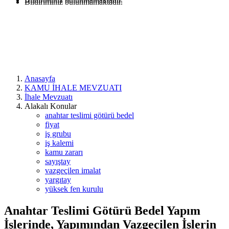
Bildiriminiz bulunmamaktadır.
Anasayfa
KAMU İHALE MEVZUATI
İhale Mevzuatı
Alakalı Konular
anahtar teslimi götürü bedel
fiyat
iş grubu
iş kalemi
kamu zararı
sayıştay
vazgeçilen imalat
yargıtay
yüksek fen kurulu
Anahtar Teslimi Götürü Bedel Yapım
İşlerinde, Yapımından Vazgeçilen İşlerin