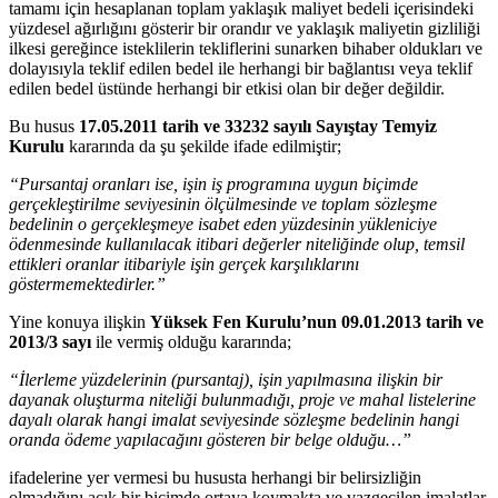
tamamı için hesaplanan toplam yaklaşık maliyet bedeli içerisindeki
yüzdesel ağırlığını gösterir bir orandır ve yaklaşık maliyetin gizliliği
ilkesi gereğince isteklilerin tekliflerini sunarken bihaber oldukları ve
dolayısıyla teklif edilen bedel ile herhangi bir bağlantısı veya teklif
edilen bedel üstünde herhangi bir etkisi olan bir değer değildir.
Bu husus
17.05.2011 tarih ve 33232 sayılı Sayıştay Temyiz
Kurulu
kararında da şu şekilde ifade edilmiştir;
“Pursantaj oranları ise, işin iş programına uygun biçimde
gerçekleştirilme seviyesinin ölçülmesinde ve toplam sözleşme
bedelinin o gerçekleşmeye isabet eden yüzdesinin yükleniciye
ödenmesinde kullanılacak itibari değerler niteliğinde olup, temsil
ettikleri oranlar itibariyle işin gerçek karşılıklarını
göstermemektedirler.”
Yine konuya ilişkin
Yüksek Fen Kurulu’nun 09.01.2013 tarih ve
2013/3 sayı
ile vermiş olduğu kararında;
“İlerleme yüzdelerinin (pursantaj), işin yapılmasına ilişkin bir
dayanak oluşturma niteliği bulunmadığı, proje ve mahal listelerine
dayalı olarak hangi imalat seviyesinde sözleşme bedelinin hangi
oranda ödeme yapılacağını gösteren bir belge olduğu…”
ifadelerine yer vermesi bu hususta herhangi bir belirsizliğin
olmadığını açık bir biçimde ortaya koymakta ve vazgeçilen imalatlar