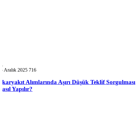
6 Aralık 2025
716
Akaryakıt Alımlarında Aşırı Düşük Teklif Sorgulması
Nasıl Yapılır?