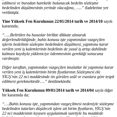
edilmesi ve buradan hareketle bulunacak bedelin sözleşme
bedelinden düşülmesinin yerinde olacağına, …..”
ifadelerine yer
verilmiştir.
Yine Yüksek Fen Kurulunun 22/01/2014 tarih ve 2014/10
sayılı
kararında;
“…..Belirtilen bu hususlar birlikte dikkate alınarak
değerlendirildiğinde, bahis konusu işte yapımından vazgeçilen
işlerin bedelinin sözleşme bedelinden düşülmesi, yapımına karar
verilen yeni iş kalemlerinin bedelinin de yasal iş artışı dahilinde
kalması kaydıyla yükleniciye ödenmesinin gerektiği sonucuna
varılmıştır.
Diğer taraftan, yapımından vazgeçilen imalatlar ile yapımına karar
verilen yeni iş kalemlerinin birim fiyatlarının Sözleşmesi eki
YİGŞ’nin 22 nci maddesinde ön görülen usûl ve esaslara göre tespit
edilmesi gerekmektedir….”
denilmektedir.
Yüksek Fen Kurulunun 09/01/2014 tarih ve 2014/04
sayılı diğer
bir kararında da;
“….Bahis konusu işte, yapımından vazgeçilmesi nedeniyle sözleşme
bedelinden tutarları düşülecek işlere ait birim fiyatların, YİGŞ’nin
22 nci maddesinin kıyasen uygulanmak suretiyle bu maddede