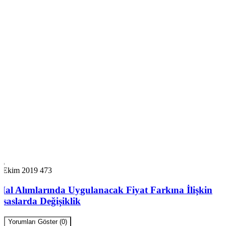
7 Ekim 2019
473
Mal Alımlarında Uygulanacak Fiyat Farkına İlişkin
Esaslarda Değişiklik
Yorumları Göster (0)