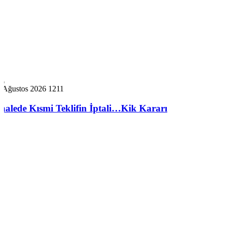
4 Ağustos 2026
1211
İhalede Kısmi Teklifin İptali…Kik Kararı