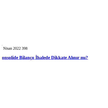
17 Nisan 2022
398
Konsolide Bilanço İhalede Dikkate Alınır mı?