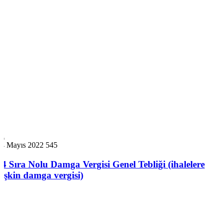
14 Mayıs 2022
545
44 Sıra Nolu Damga Vergisi Genel Tebliği (ihalelere
ilişkin damga vergisi)