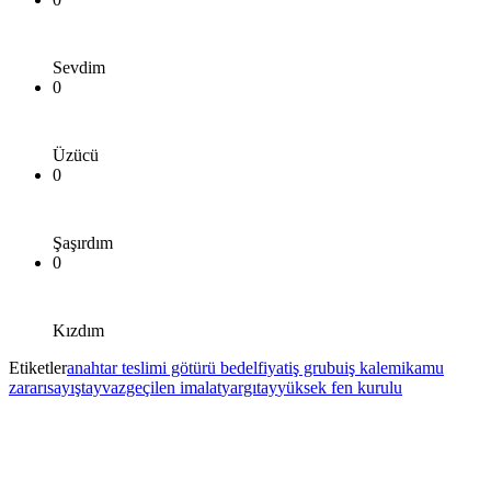
Sevdim
0
Üzücü
0
Şaşırdım
0
Kızdım
Etiketler
anahtar teslimi götürü bedel
fiyat
iş grubu
iş kalemi
kamu
zararı
sayıştay
vazgeçilen imalat
yargıtay
yüksek fen kurulu