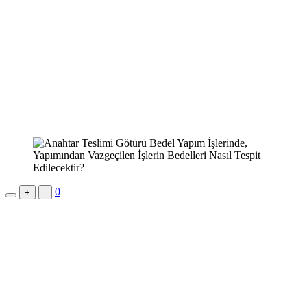
0
+
-