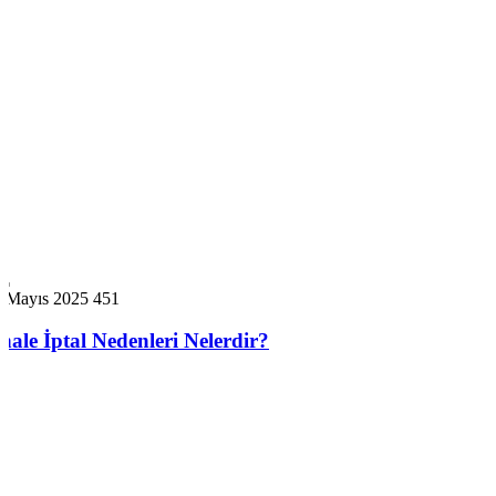
2 Mayıs 2025
451
İhale İptal Nedenleri Nelerdir?