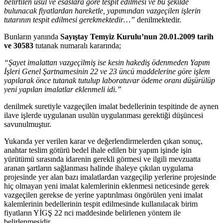
belirtilen usul ve esaslara göre tespit edilmesi ve bu şekilde
bulunacak fiyatlardan hareketle, yapımından vazgeçilen işlerin
tutarının tespit edilmesi gerekmektedir…”
denilmektedir.
Bunların yanında
Sayıştay Temyiz Kurulu’nun 20.01.2009 tarih
ve 30583
tutanak numaralı kararında;
“Şayet imalattan vazgeçilmiş ise kesin hakediş ödenmeden Yapım
İşleri Genel Şartnamesinin 22 ve 23 üncü maddelerine göre işlem
yapılarak önce tutanak tutulup laboratuvar ödeme oranı düşürülüp
yeni yapılan imalatlar eklenmeli idi.”
denilmek suretiyle vazgeçilen imalat bedellerinin tespitinde de aynen
ilave işlerde uygulanan usulün uygulanması gerektiği düşüncesi
savunulmuştur.
Yukarıda yer verilen karar ve değerlendirmelerden çıkan sonuç,
anahtar teslim götürü bedel ihale edilen bir yapım işinde işin
yürütümü sırasında idarenin gerekli görmesi ve ilgili mevzuatta
aranan şartların sağlanması halinde ihaleye çıkılan uygulama
projesinde yer alan bazı imalatlardan vazgeçilip yerlerine projesinde
hiç olmayan yeni imalat kalemlerinin eklenmesi neticesinde gerek
vazgeçilen gerekse de yerine yaptırılması öngörülen yeni imalat
kalemlerinin bedellerinin tespit edilmesinde kullanılacak birim
fiyatların YİGŞ 22 nci maddesinde belirlenen yöntem ile
belirlenmesidir.