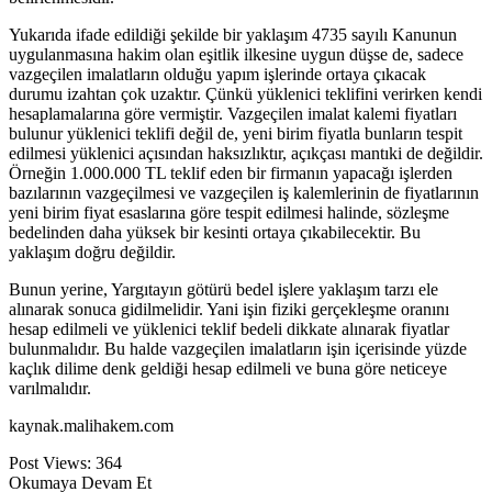
Yukarıda ifade edildiği şekilde bir yaklaşım 4735 sayılı Kanunun
uygulanmasına hakim olan eşitlik ilkesine uygun düşse de, sadece
vazgeçilen imalatların olduğu yapım işlerinde ortaya çıkacak
durumu izahtan çok uzaktır. Çünkü yüklenici teklifini verirken kendi
hesaplamalarına göre vermiştir. Vazgeçilen imalat kalemi fiyatları
bulunur yüklenici teklifi değil de, yeni birim fiyatla bunların tespit
edilmesi yüklenici açısından haksızlıktır, açıkçası mantıki de değildir.
Örneğin 1.000.000 TL teklif eden bir firmanın yapacağı işlerden
bazılarının vazgeçilmesi ve vazgeçilen iş kalemlerinin de fiyatlarının
yeni birim fiyat esaslarına göre tespit edilmesi halinde, sözleşme
bedelinden daha yüksek bir kesinti ortaya çıkabilecektir. Bu
yaklaşım doğru değildir.
Bunun yerine, Yargıtayın götürü bedel işlere yaklaşım tarzı ele
alınarak sonuca gidilmelidir. Yani işin fiziki gerçekleşme oranını
hesap edilmeli ve yüklenici teklif bedeli dikkate alınarak fiyatlar
bulunmalıdır. Bu halde vazgeçilen imalatların işin içerisinde yüzde
kaçlık dilime denk geldiği hesap edilmeli ve buna göre neticeye
varılmalıdır.
kaynak.malihakem.com
Post Views:
364
Okumaya Devam Et