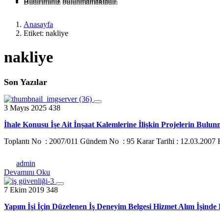
Bildiriminiz bulunmamaktadır.
Anasayfa
Etiket: nakliye
nakliye
Son Yazılar
3 Mayıs 2025
438
İhale Konusu İşe Ait İnşaat Kalemlerine İlişkin Projelerin Bulu
Toplantı No : 2007/011 Gündem No : 95 Karar Tarihi : 12.03.2007
admin
Devamını Oku
7 Ekim 2019
348
Yapım İşi İçin Düzelenen İş Deneyim Belgesi Hizmet Alım İşinde K