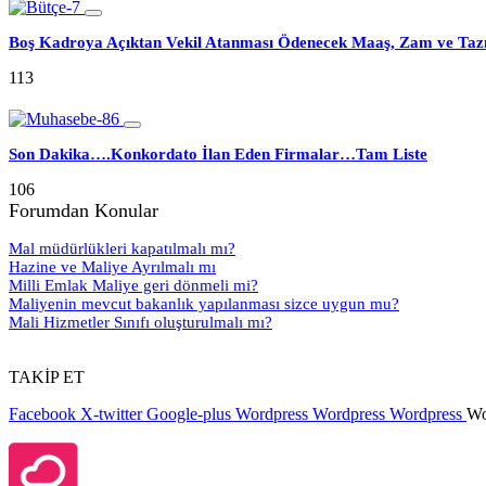
Boş Kadroya Açıktan Vekil Atanması Ödenecek Maaş, Zam ve Taz
113
Son Dakika….Konkordato İlan Eden Firmalar…Tam Liste
106
Forumdan Konular
Mal müdürlükleri kapatılmalı mı?
Hazine ve Maliye Ayrılmalı mı
Milli Emlak Maliye geri dönmeli mi?
Maliyenin mevcut bakanlık yapılanması sizce uygun mu?
Mali Hizmetler Sınıfı oluşturulmalı mı?
TAKİP ET
Facebook
X-twitter
Google-plus
Wordpress
Wordpress
Wordpress
Wo