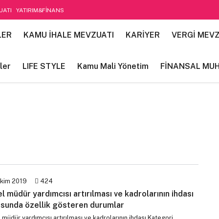
UATI
YATIRIM&FİNANS
etim
LER
KAMU İHALE MEVZUATI
KARİYER
VERGİ MEVZ
ler
LIFE STYLE
Kamu Mali Yönetim
FİNANSAL MU
kim 2019
424
l müdür yardımcısı artırılması ve kadrolarının ihdası
sunda özellik gösteren durumlar
müdür yardımcısı artırılması ve kadrolarının ihdası Kategori