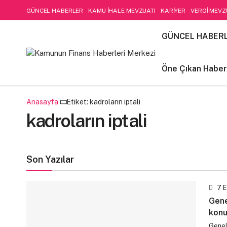
GÜNCEL HABERLER
KAMU İHALE MEVZUATI
KARİYER
VERGİ MEVZ
SOSYAL GÜVENLİK
Öne Çıkan Haberler
LIFE STYLE
Kamu Mali Yön
GÜNCEL HABER
FİNANSAL MUHASEBE-DENETİM
Öne Çıkan Haber
Anasayfa
Etiket: kadroların iptali
kadroların iptali
Son Yazılar
7 E
Gene
konu
Genel 