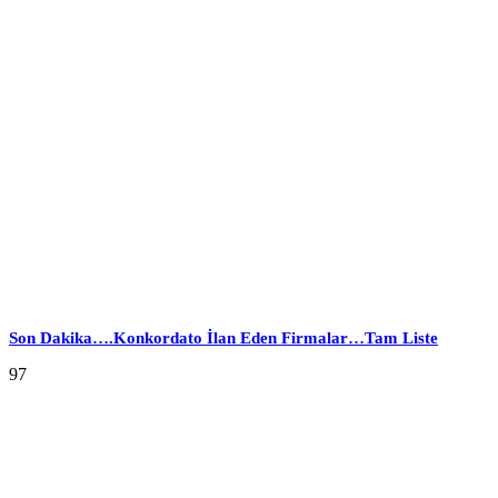
Son Dakika….Konkordato İlan Eden Firmalar…Tam Liste
97