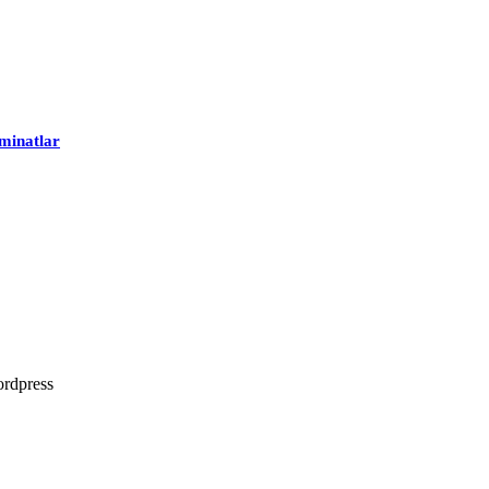
minatlar
rdpress