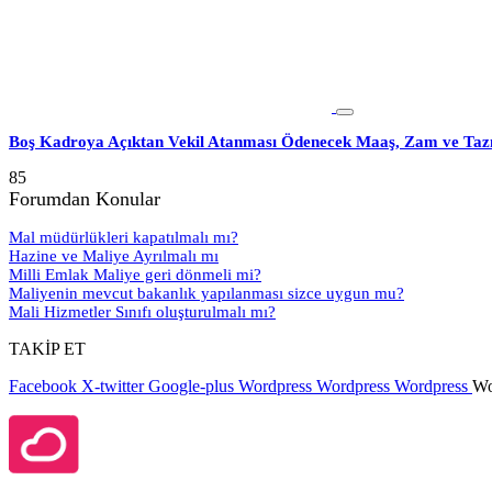
Boş Kadroya Açıktan Vekil Atanması Ödenecek Maaş, Zam ve Taz
85
Forumdan Konular
Mal müdürlükleri kapatılmalı mı?
Hazine ve Maliye Ayrılmalı mı
Milli Emlak Maliye geri dönmeli mi?
Maliyenin mevcut bakanlık yapılanması sizce uygun mu?
Mali Hizmetler Sınıfı oluşturulmalı mı?
TAKİP ET
Facebook
X-twitter
Google-plus
Wordpress
Wordpress
Wordpress
Wo