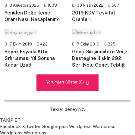
8 Ağustos 2026
1039
30 Nisan 2022
507
Yeniden Değerleme
2019 KDV Tevkifat
Oranı Nasıl Hesaplanır?
Oranları
7 Ekim 2019
422
7 Ekim 2019
325
Beyaz Eşyada KDV
Genç Girişimcilere Vergi
Sıfırlaması Yıl Sonuna
Desteğine İlişkin 292
Kadar Uzadı
Seri Nolu Genel Tebliğ
Yorumları Göster (0)
Tekrar deneyiniz.
TAKİP ET
Facebook
X-twitter
Google-plus
Wordpress
Wordpress
Wordpress
Wordpress