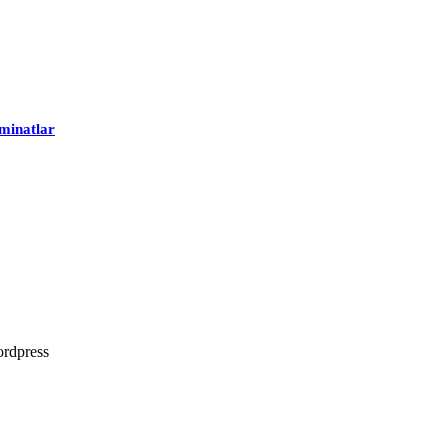
minatlar
rdpress