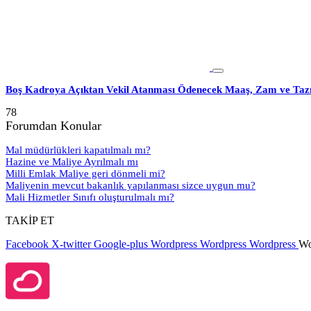
Boş Kadroya Açıktan Vekil Atanması Ödenecek Maaş, Zam ve Taz
78
Forumdan Konular
Mal müdürlükleri kapatılmalı mı?
Hazine ve Maliye Ayrılmalı mı
Milli Emlak Maliye geri dönmeli mi?
Maliyenin mevcut bakanlık yapılanması sizce uygun mu?
Mali Hizmetler Sınıfı oluşturulmalı mı?
TAKİP ET
Facebook
X-twitter
Google-plus
Wordpress
Wordpress
Wordpress
Wo