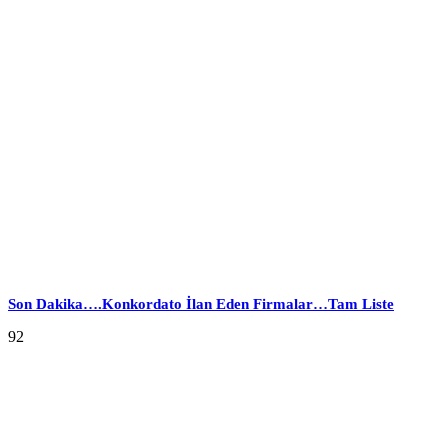
Son Dakika….Konkordato İlan Eden Firmalar…Tam Liste
92