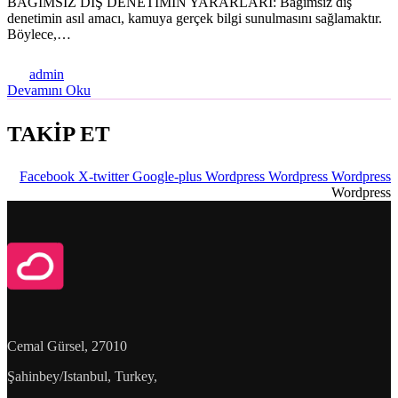
BAĞIMSIZ DIŞ DENETİMİN YARARLARI: Bağımsız dış
denetimin asıl amacı, kamuya gerçek bilgi sunulmasını sağlamaktır.
Böylece,…
admin
Devamını Oku
TAKİP ET
Facebook
X-twitter
Google-plus
Wordpress
Wordpress
Wordpress
Wordpress
Cemal Gürsel, 27010
Şahinbey/Istanbul, Turkey,