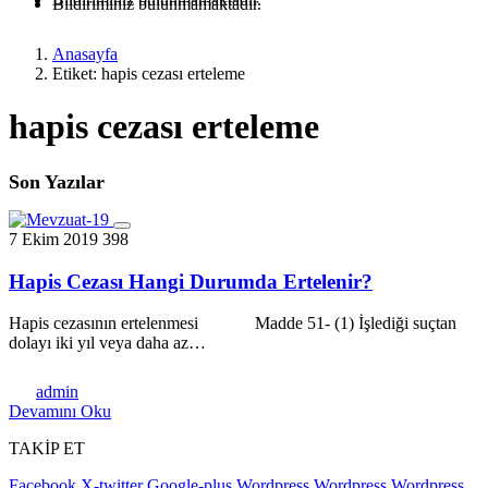
Bildiriminiz bulunmamaktadır.
Anasayfa
Etiket: hapis cezası erteleme
hapis cezası erteleme
Son Yazılar
7 Ekim 2019
398
Hapis Cezası Hangi Durumda Ertelenir?
Hapis cezasının ertelenmesi Madde 51- (1) İşlediği suçtan
dolayı iki yıl veya daha az…
admin
Devamını Oku
TAKİP ET
Facebook
X-twitter
Google-plus
Wordpress
Wordpress
Wordpress